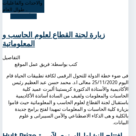
والاحداث والفاعليات
طوال العام ..
اقرأ التفاصيل
زيارة لجنة القطاع لعلوم الحاسب و
المعلوماتية
التفاصيل
كتب بواسطة:
فريق عمل الموقع
فى ضوء خطة الدولة للتحول الرقمى لكافة تطبيقات الحياة قام
اليوم 25/11/2020 معالى ا.د. محمد حسن عبد العظيم رئيس
الأكاديمية والأستاذة الدكتورة كريستينا ألبرت عميد كلية
الحاسبات والمعلومات ولفيف من السادة أساتذة الأكاديمية
باستقبال لجنة القطاع لعلوم الحاسب و المعلوماتية حيث قاموا
بزيارة كلية الحاسبات و المعلومات تمهيدا لفتح برامج جديدة
بالكلية و هى الذكاء الاصطناعي والأمن السيبرانى و علوم
البيانات.
Hult Prize افتتاح النشاط السنوي لآسرة