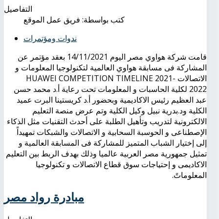
التفاصيل
كتب بواسطة:
فريق عمل الموقع
ندوات ومؤتمرات
قامت شركة هواوي مصر اليوم 14/11/2021 بعقد مؤتمر عن
المشاركة فى مسابقة هواوي العالمية لتكنولوجيا المعلومات و
اﻻتصاﻻت HUAWEI COMPETITION TIMELINE 2021-
2022 لكلية الحاسبات و المعلومات تحت رعاية أ.د محمد حسن
عبد العظيم رئيس اﻻكاديمية وبحضور أ.د كريستينا البرت عميد
الكلية ود.بدرية نبيل وكيل الكلية وتم عرض منصة التعليم
اﻻلكترونية لتدريب وتأهيل الطلبة على أحدث التقنيات مثل الذكاء
اﻹصطناعى و الحوسبة السحابية و اﻻتصاﻻت والشبكات تمهيداً
إلى إختيار الشباب المتميز للمشاركة فى المسابقة العالمية و
تمثيل جمهورية مصر العربية عالميا وذلك بهدف الربط بين التعليم
اﻻكاديمى و إحتياجات سوق قطاع اﻻتصالات و تكنولوجيا
المعلوماتً.
مبادرة رواد مصر