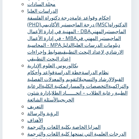
مجلة السادات
الدراسات العليا
احكام وقواعد عامة
درجة دكتوراة الفلسفة
الدكتوراه
درجة الماجيستير الأكاديمي (MSC)
(PHD)
الماجيستيرالمهني
المهنية في إدارة الأعمال - DBA
الماجيستير المهني في
في إدارة الأعمال - MBA
دبلومات الدرسات العليا
الدليل
المحاسبة - MPA
الإرشادي لإعداد البحث التطبيقي
ضوابط وإجراءات
إعداد البحث التطبيقي
بكالوريوس العلوم الإدارية
نظام الدراسة
خطة الدراسة
قواعد وأحكام
القبول
الإرشاد والتسجيل
التقويم والمعدلات الفصلية
والتراكمية
التخصصات والمسارات
مكتبة الكلية
الرعاية
الطبية ‏
رعاية الطلاب – اتحــــــاد الطلاب
إدارة شئون
الخريجين
الأسئلة الشائعة
التعريف
الرؤية والرسالة
الأهداف
المزايا الخاصة بكلية اللغات والترجمة
الدرجات العلمية التي تمنحها كلية اللغات والترجمة