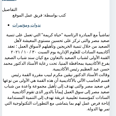
التفاصيل
كتب بواسطة:
فريق عمل الموقع
ندوات ومؤتمرات
تماشياً مع المبادرة الرئاسية "حياة كريمة" التي تعمل على تنمية
صعيد مصر والتى تركز على تحسين مستوى المعيشة لأهل
الصعيد من خلال تنمية الخريجين وتأهيلهم لأسواق العمل ؛ تعقد
أكاديمية السادات للعلوم الإدارية يوم السبت ٣٠ / ١٠ / ٢٠٢١
القمة الأولى لشباب الصعيد ‎بالتعاون مع كيان سند شباب الصعيد
بفرع الأكاديمية بمحافظة المنيا، تحت رعاية الأستاذ الدكتور محمد
حسن عبد العظيم رئيس الأكاديمية.
وقالت الأستاذ الدكتور نيڤين مكرم لبيب مقررة القمة رئيس
قسم الحاسب الآلي بالأكاديمية أن هذه القمة هي الأولى من نوعها
في صعيد مصر والتى تهدف إلى تأهيل مجموعة واعدة من شباب
صعيد مصر إلى سوق العمل إيماناً بالدور الذى تقوم أكاديمية
السادات كمؤسسة تعليمية عريقة تهدف إلى التنمية المستدامة
إتاحة فرص عمل لهم بما يتماشى مع التطورات التكنولوجية التي
تمر بها الدولة.