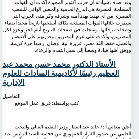
وقد أضاف سيادته أن حرب أكتوبر المجيدة أكدت أن القوات
المسلحة المصرية هي الدرع الحامية والحصن الواقي للشعب
المصري من أي تهديد يهدد أمنه وشرفه وكرامته، الحرب التي
سطرت خلالها القوات المسلحة بكافة أسلحتها تاريخاً مجيداً بدماء
وشجاعة رجالها، وسجلت في صفحات التاريخ أيام فخرٍ وعزةٍ لكل
المصريين، وأكدت على عزم المصريين وقدرتهم على الانتصار
والعمل. حفظ الله مصر، عزيزة أبية، وصان أرضها حرة كريمة،
ووفق أهلها قيادةً وشعباً إلى سبل التقدم والرخاء.
الأستاذ الدكتور محمد حسن محمد عبد
العظيم رئيسًا لأكاديمية السادات للعلوم
الإدارية
التفاصيل
كتب بواسطة:
فريق عمل الموقع
أعلن معالي أ.د/ خالد عبد الغفار وزير التعليم العالي والبحث
العلمي عن صدور القرار الجمهوري من فخامة السيد الرئيس عبد