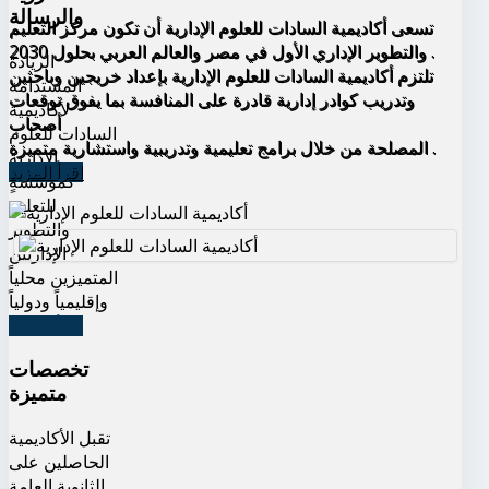
والرسالة
تسعى أكاديمية السادات للعلوم الإدارية أن تكون مركز التعليم
والتطوير الإداري الأول في مصر والعالم العربي بحلول 2030 .
الريادة
تلتزم أكاديمية السادات للعلوم الإدارية بإعداد خريجين وباحثين
المستدامة
وتدريب كوادر إدارية قادرة على المنافسة بما يفوق توقعات
لأكاديمية
أصحاب
السادات للعلوم
المصلحة من خلال برامج تعليمية وتدريبية واستشارية متميزة .
الإدارية
اقرأ المزيد
كمؤسسةٍ
للتعليم
والتطوير
الإداريين
المتميزين محلياً
وإقليمياً ودولياً
اقرأ المزيد
تخصصات
متميزة
تقبل الأكاديمية
الحاصلين على
الثانوية العامة