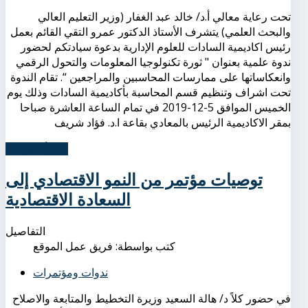
تحت رعاية معالي أ.د/ خالد عبد الغفار (وزير التعليم العالي
والبحث العلمي) يتشرف الأستاذ الدكتور عمرو التقي القائم بعمل
رئيس اكاديمية السادات للعلوم الإدارية بدعوة سيادتكم لحضور
ندوة علمية بعنوان " ثورة تكنولوجيا المعلومات والتحول الرقمي
وانعكاساتها على ممارسات المحاسبين والمراجعين “. تقام الندوة
تحت اشراف وتنظيم قسم المحاسبة بأكاديمية السادات وذلك يوم
الخميس الموافق 5-12-2019 في تمام الساعة العاشرة صباحا
بمقر الاكاديمية الرئيس بالمعادي بقاعة ا.د. فؤاد شريف
اِقرأ المزيد...
توصيات مؤتمر من النمو الاقتصادي إلى
السعادة الاقتصادية
التفاصيل
كتب بواسطة:
فريق عمل الموقع
ندوات ومؤتمرات
في حضور كلاً د/ هالة السعيد وزيرة التخطيط والمتابعة والاصلاح