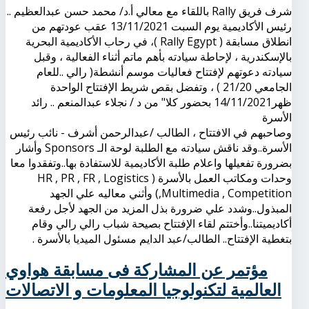
شرف فريق Rally باللقاء مع معالي أ.د/ محمد حسن عبدالعظيم ..
رئيس الأكاديمية يوم السبت 13/11/2021 عقب عودتهم من
انطلاق مسابقة ( Rally Egypt )، في رحاب الأكاديمية البحرية
بالإسكندرية ، لإحاطة سيادته بأهم ماتم أثناء الفعالية ، وقبل
سيادته دعوتهم لإفتتاح فعاليات موسم أنشطة( رالي ..للعام
الجامعي 21/20 ) ، وتفضل بقص شريط الإفتتاح الواحدة
ظهر14/11/2021 بحضور كلا" من د / نجلاء عبدالمنعم .. رائد
الأسرة
وصاحبهم في الافتتاح ، الطالب /عبدالرحمن أشرف - نائب رئيس
الأسرة..وقد ناقش سيادته مع الطلبة لوحة الـ Sponsors وأشار
بضرورة تفعيلها واعلام طلبة الأكاديمية للاستفادة بها..وتفقدوا معا
وحدات ومكاتب العمل بالأسرة ( HR , PR , FR , Logistics
,Multimedia , Competition) وأثني معاليه علي الجهد
المبذول..وشدد علي ضرورة بذل المزيد من الجهد لأجل رفعة
أكاديميتنا..وأختتم لقاء الإفتتاح بصيحة شباب رالي رالي وقام
بتغطية الإفتتاح.. الطالب/عبد الدايم مسئول الميديا بالأسرة .
مؤتمر عن المشاركة فى مسابقة هواوي
العالمية لتكنولوجيا المعلومات و اﻻتصاﻻت