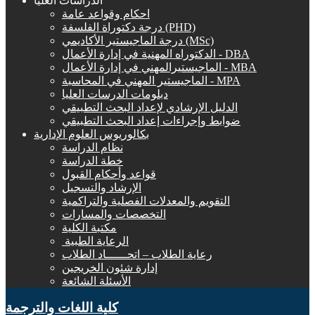
الدراسات العليا
احكام وقواعد عامة
درجة دكتوراة الفلسفة (PHD)
درجة الماجيستير الأكاديمي (MSc)
الدكتوراه المهنية في إدارة الأعمال - DBA
الماجيستيرالمهني في إدارة الأعمال - MBA
الماجيستير المهني في المحاسبة - MPA
دبلومات الدرسات العليا
الدليل الإرشادي لإعداد البحث التطبيقي
ضوابط وإجراءات إعداد البحث التطبيقي
بكالوريوس العلوم الإدارية
نظام الدراسة
خطة الدراسة
قواعد وأحكام القبول
الإرشاد والتسجيل
التقويم والمعدلات الفصلية والتراكمية
التخصصات والمسارات
مكتبة الكلية
الرعاية الطبية ‏
رعاية الطلاب – اتحــــــاد الطلاب
إدارة شئون الخريجين
الأسئلة الشائعة
كلية اللغات والترجمة