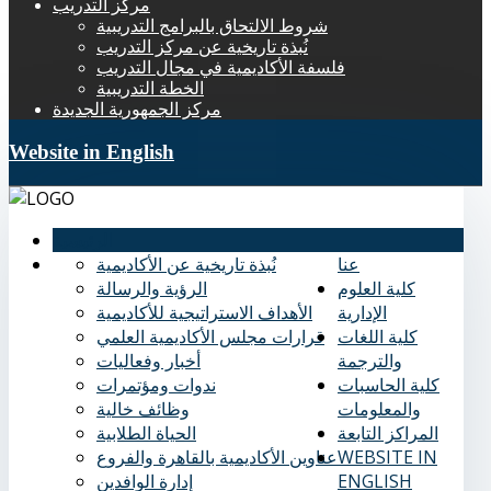
مركز التدريب
شروط الالتحاق بالبرامج التدريبية
نُبذة تاريخية عن مركز التدريب
فلسفة الأكاديمية في مجال التدريب
الخطة التدريبية
مركز الجمهورية الجديدة
Website in English
الرئيسية
عنا
نُبذة تاريخية عن الأكاديمية
كلية العلوم
الرؤية والرسالة
الإدارية
الأهداف الاستراتيجية للأكاديمية
كلية اللغات
قرارات مجلس الأكاديمية العلمي
والترجمة
أخبار وفعاليات
كلية الحاسبات
ندوات ومؤتمرات
والمعلومات
وظائف خالية
المراكز التابعة
الحياة الطلابية
WEBSITE IN
عناوين الأكاديمية بالقاهرة والفروع
ENGLISH
إدارة الوافدين