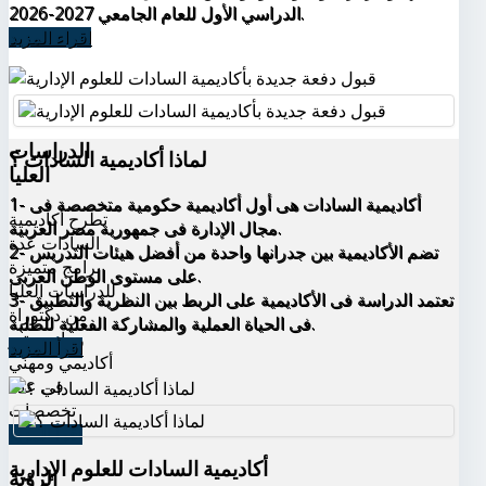
الدراسي الأول للعام الجامعي 2027-2026.
اقراء المزيد
الدراسات
لماذا أكاديمية السادات ؟
العليا
1- أكاديمية السادات هى أول أكاديمية حكومية متخصصة فى
تطرح أكاديمية
مجال الإدارة فى جمهورية مصر العربية.
السادات عدة
2- تضم الأكاديمية بين جدرانها واحدة من أفضل هيئات التدريس
برامج متميزة
على مستوى الوطن العربى.
للدراسات العليا
3- تعتمد الدراسة فى الأكاديمية على الربط بين النظرية والتطبيق
من دكتوراة
فى الحياة العملية والمشاركة الفعلية للطلبة.
وماجيستير
اقرأ المزيد
أكاديمي ومهني
في عدة
تخصصات
اقرأ المزيد
أكاديمية السادات للعلوم الإدارية
الرؤية