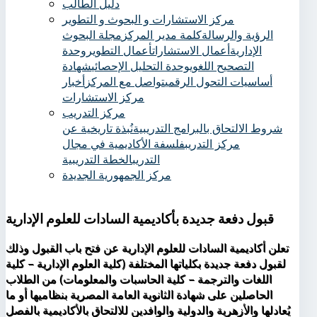
دليل الطالب
مركز الاستشارات و البحوث و التطوير
الرؤية والرسالة
كلمة مدير المركز
مجلة البحوث
الإدارية
أعمال الاستشارات
أعمال التطوير
وحدة
التصحيح اللغوي
وحدة التحليل الإحصائي
شهادة
أساسيات التحول الرقمي
تواصل مع المركز
أخبار
مركز الاستشارات
مركز التدريب
شروط الالتحاق بالبرامج التدريبية
نُبذة تاريخية عن
مركز التدريب
فلسفة الأكاديمية في مجال
التدريب
الخطة التدريبية
مركز الجمهورية الجديدة
قبول دفعة جديدة بأكاديمية السادات للعلوم الإدارية
تعلن أكاديمية السادات للعلوم الإدارية عن فتح باب القبول وذلك
لقبول دفعة جديدة بكلياتها المختلفة (كلية العلوم الإدارية – كلية
اللغات والترجمة – كلية الحاسبات والمعلومات) من الطلاب
الحاصلين على شهادة الثانوية العامة المصرية بنظاميها أو ما
يُعادلها والأزهرية والدولية والوافدين للالتحاق بالأكاديمية بالفصل