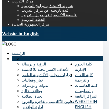
مركز التدريب
شروط الالتحاق بالبرامج التدريبية
نُبذة تاريخية عن مركز التدريب
فلسفة الأكاديمية في مجال التدريب
الخطة التدريبية
مركز الجمهورية الجديدة
Website in English
الرئيسية
عنا
نُبذة تاريخية عن الأكاديمية
كلية العلوم
الرؤية والرسالة
الإدارية
الأهداف الاستراتيجية للأكاديمية
كلية اللغات
قرارات مجلس الأكاديمية العلمي
والترجمة
أخبار وفعاليات
كلية الحاسبات
ندوات ومؤتمرات
والمعلومات
وظائف خالية
المراكز التابعة
الحياة الطلابية
WEBSITE IN
عناوين الأكاديمية بالقاهرة والفروع
ENGLISH
إدارة الوافدين