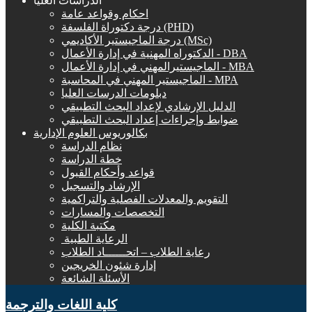
الدراسات العليا
احكام وقواعد عامة
درجة دكتوراة الفلسفة (PHD)
درجة الماجيستير الأكاديمي (MSc)
الدكتوراه المهنية في إدارة الأعمال - DBA
الماجيستيرالمهني في إدارة الأعمال - MBA
الماجيستير المهني في المحاسبة - MPA
دبلومات الدرسات العليا
الدليل الإرشادي لإعداد البحث التطبيقي
ضوابط وإجراءات إعداد البحث التطبيقي
بكالوريوس العلوم الإدارية
نظام الدراسة
خطة الدراسة
قواعد وأحكام القبول
الإرشاد والتسجيل
التقويم والمعدلات الفصلية والتراكمية
التخصصات والمسارات
مكتبة الكلية
الرعاية الطبية ‏
رعاية الطلاب – اتحــــــاد الطلاب
إدارة شئون الخريجين
الأسئلة الشائعة
كلية اللغات والترجمة