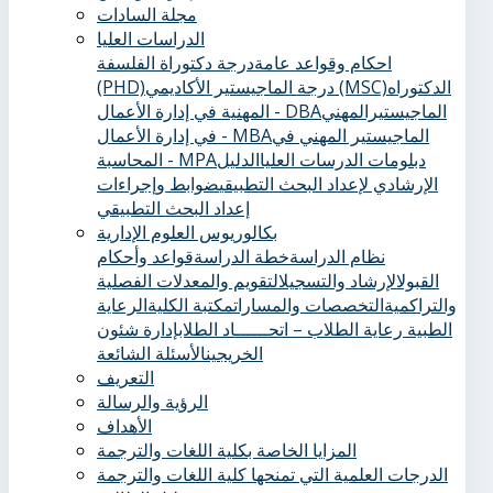
مجلة السادات
الدراسات العليا
احكام وقواعد عامة
درجة دكتوراة الفلسفة
الدكتوراه
درجة الماجيستير الأكاديمي (MSC)
(PHD)
الماجيستيرالمهني
المهنية في إدارة الأعمال - DBA
الماجيستير المهني في
في إدارة الأعمال - MBA
دبلومات الدرسات العليا
الدليل
المحاسبة - MPA
الإرشادي لإعداد البحث التطبيقي
ضوابط وإجراءات
إعداد البحث التطبيقي
بكالوريوس العلوم الإدارية
نظام الدراسة
خطة الدراسة
قواعد وأحكام
القبول
الإرشاد والتسجيل
التقويم والمعدلات الفصلية
والتراكمية
التخصصات والمسارات
مكتبة الكلية
الرعاية
الطبية ‏
رعاية الطلاب – اتحــــــاد الطلاب
إدارة شئون
الخريجين
الأسئلة الشائعة
التعريف
الرؤية والرسالة
الأهداف
المزايا الخاصة بكلية اللغات والترجمة
الدرجات العلمية التي تمنحها كلية اللغات والترجمة