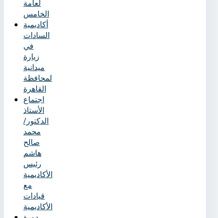
لعامة
الخامس
أكاديمية
السادات
في
زيارة
ميدانية
لمحافظة
القاهرة
اجتماع
الأستاذ
الدكتور/
محمد
صالح
هاشم
رئيس
الأكاديمية
مع
قيادات
الأكاديمية
دورة