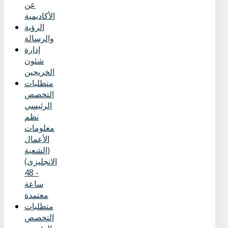
عن
الأكاديمية
الرؤية
والرسالة
إدارة
شئون
الخريجين
متطلبات
التخصص
الرئيسي
نظم
معلومات
الأعمال
(الشعبة
الانجليزى)
- 48
ساعة
معتمدة
متطلبات
التخصص