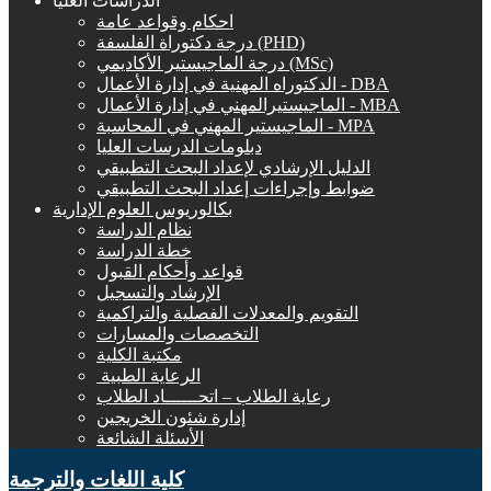
الدراسات العليا
احكام وقواعد عامة
درجة دكتوراة الفلسفة (PHD)
درجة الماجيستير الأكاديمي (MSc)
الدكتوراه المهنية في إدارة الأعمال - DBA
الماجيستيرالمهني في إدارة الأعمال - MBA
الماجيستير المهني في المحاسبة - MPA
دبلومات الدرسات العليا
الدليل الإرشادي لإعداد البحث التطبيقي
ضوابط وإجراءات إعداد البحث التطبيقي
بكالوريوس العلوم الإدارية
نظام الدراسة
خطة الدراسة
قواعد وأحكام القبول
الإرشاد والتسجيل
التقويم والمعدلات الفصلية والتراكمية
التخصصات والمسارات
مكتبة الكلية
الرعاية الطبية ‏
رعاية الطلاب – اتحــــــاد الطلاب
إدارة شئون الخريجين
الأسئلة الشائعة
كلية اللغات والترجمة