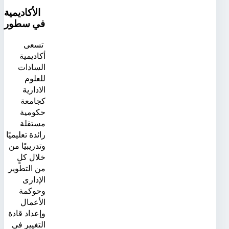
الأكاديمية
في سطور
تسعى
أكاديمية
السادات
للعلوم
الادارية
كجامعة
حكومية
مستقلة
رائدة تعليميًا
وتدريبيًا من
خلال كلٍ
من التطوير
الإدارى
وحوكمة
الأعمال
وإعداد قادة
التغيير فى