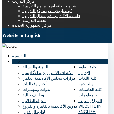
مركز التدريب
شروط الالتحاق بالبرامج التدريبية
نُبذة تاريخية عن مركز التدريب
فلسفة الأكاديمية في مجال التدريب
الخطة التدريبية
مركز الجمهورية الجديدة
Website in English
الرئيسية
عنا
نُبذة تاريخية عن الأكاديمية
كلية العلوم
الرؤية والرسالة
الإدارية
الأهداف الاستراتيجية للأكاديمية
كلية اللغات
قرارات مجلس الأكاديمية العلمي
والترجمة
أخبار وفعاليات
كلية الحاسبات
ندوات ومؤتمرات
والمعلومات
وظائف خالية
المراكز التابعة
الحياة الطلابية
WEBSITE IN
عناوين الأكاديمية بالقاهرة والفروع
ENGLISH
إدارة الوافدين