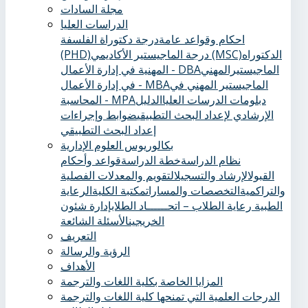
مجلة السادات
الدراسات العليا
احكام وقواعد عامة
درجة دكتوراة الفلسفة
الدكتوراه
درجة الماجيستير الأكاديمي (MSC)
(PHD)
الماجيستيرالمهني
المهنية في إدارة الأعمال - DBA
الماجيستير المهني في
في إدارة الأعمال - MBA
دبلومات الدرسات العليا
الدليل
المحاسبة - MPA
الإرشادي لإعداد البحث التطبيقي
ضوابط وإجراءات
إعداد البحث التطبيقي
بكالوريوس العلوم الإدارية
نظام الدراسة
خطة الدراسة
قواعد وأحكام
القبول
الإرشاد والتسجيل
التقويم والمعدلات الفصلية
والتراكمية
التخصصات والمسارات
مكتبة الكلية
الرعاية
الطبية ‏
رعاية الطلاب – اتحــــــاد الطلاب
إدارة شئون
الخريجين
الأسئلة الشائعة
التعريف
الرؤية والرسالة
الأهداف
المزايا الخاصة بكلية اللغات والترجمة
الدرجات العلمية التي تمنحها كلية اللغات والترجمة