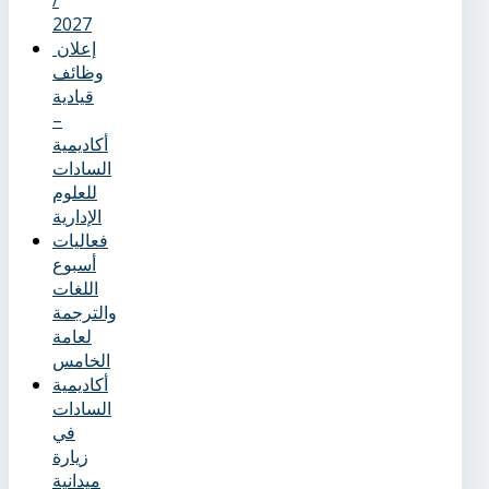
2027
إعلان
وظائف
قيادية
–
أكاديمية
السادات
للعلوم
الإدارية
فعاليات
أسبوع
اللغات
والترجمة
لعامة
الخامس
أكاديمية
السادات
في
زيارة
ميدانية