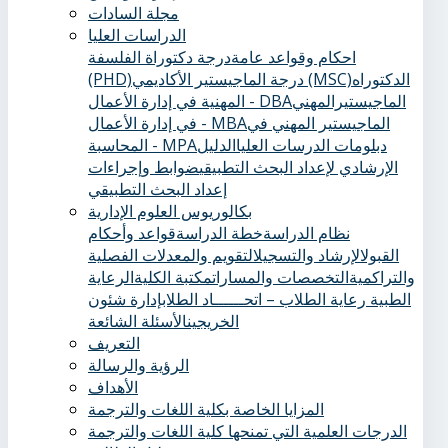
مجلة السادات
الدراسات العليا
احكام وقواعد عامة
درجة دكتوراة الفلسفة
الدكتوراه
درجة الماجيستير الأكاديمي (MSC)
(PHD)
الماجيستيرالمهني
المهنية في إدارة الأعمال - DBA
الماجيستير المهني في
في إدارة الأعمال - MBA
دبلومات الدرسات العليا
الدليل
المحاسبة - MPA
الإرشادي لإعداد البحث التطبيقي
ضوابط وإجراءات
إعداد البحث التطبيقي
بكالوريوس العلوم الإدارية
نظام الدراسة
خطة الدراسة
قواعد وأحكام
القبول
الإرشاد والتسجيل
التقويم والمعدلات الفصلية
والتراكمية
التخصصات والمسارات
مكتبة الكلية
الرعاية
الطبية ‏
رعاية الطلاب – اتحــــــاد الطلاب
إدارة شئون
الخريجين
الأسئلة الشائعة
التعريف
الرؤية والرسالة
الأهداف
المزايا الخاصة بكلية اللغات والترجمة
الدرجات العلمية التي تمنحها كلية اللغات والترجمة