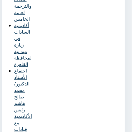
والترجمة
لعامة
الخامس
أكاديمية
السادات
في
زيارة
ميدانية
لمحافظة
القاهرة
اجتماع
الأستاذ
الدكتور/
محمد
صالح
هاشم
رئيس
الأكاديمية
مع
قيادات