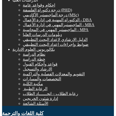
الدراسات العليا
احكام وقواعد عامة
درجة دكتوراة الفلسفة (PHD)
درجة الماجيستير الأكاديمي (MSc)
الدكتوراه المهنية في إدارة الأعمال - DBA
الماجيستيرالمهني في إدارة الأعمال - MBA
الماجيستير المهني في المحاسبة - MPA
دبلومات الدرسات العليا
الدليل الإرشادي لإعداد البحث التطبيقي
ضوابط وإجراءات إعداد البحث التطبيقي
بكالوريوس العلوم الإدارية
نظام الدراسة
خطة الدراسة
قواعد وأحكام القبول
الإرشاد والتسجيل
التقويم والمعدلات الفصلية والتراكمية
التخصصات والمسارات
مكتبة الكلية
الرعاية الطبية ‏
رعاية الطلاب – اتحــــــاد الطلاب
إدارة شئون الخريجين
الأسئلة الشائعة
كلية اللغات والترجمة