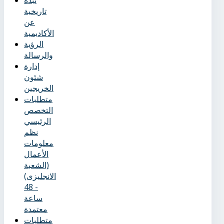
نُبذة
تاريخية
عن
الأكاديمية
الرؤية
والرسالة
إدارة
شئون
الخريجين
متطلبات
التخصص
الرئيسي
نظم
معلومات
الأعمال
(الشعبة
الانجليزى)
- 48
ساعة
معتمدة
متطلبات