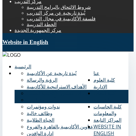
مركز التدريب
شروط الالتحاق بالبرامج التدريبية
نُبذة تاريخية عن مركز التدريب
فلسفة الأكاديمية في مجال التدريب
الخطة التدريبية
مركز الجمهورية الجديدة
Website in English
الرئيسية
عنا
نُبذة تاريخية عن الأكاديمية
كلية العلوم
الرؤية والرسالة
الإدارية
الأهداف الاستراتيجية للأكاديمية
كلية اللغات
قرارات مجلس الأكاديمية العلمي
والترجمة
أخبار وفعاليات
كلية الحاسبات
ندوات ومؤتمرات
والمعلومات
وظائف خالية
المراكز التابعة
الحياة الطلابية
WEBSITE IN
عناوين الأكاديمية بالقاهرة والفروع
ENGLISH
إدارة الوافدين