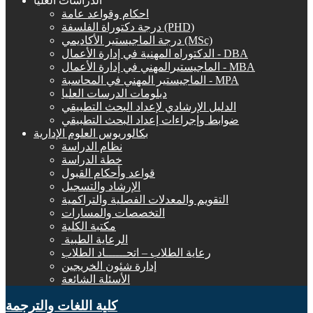
الدراسات العليا
احكام وقواعد عامة
درجة دكتوراة الفلسفة (PHD)
درجة الماجيستير الأكاديمي (MSc)
الدكتوراه المهنية في إدارة الأعمال - DBA
الماجيستيرالمهني في إدارة الأعمال - MBA
الماجيستير المهني في المحاسبة - MPA
دبلومات الدرسات العليا
الدليل الإرشادي لإعداد البحث التطبيقي
ضوابط وإجراءات إعداد البحث التطبيقي
بكالوريوس العلوم الإدارية
نظام الدراسة
خطة الدراسة
قواعد وأحكام القبول
الإرشاد والتسجيل
التقويم والمعدلات الفصلية والتراكمية
التخصصات والمسارات
مكتبة الكلية
الرعاية الطبية ‏
رعاية الطلاب – اتحــــــاد الطلاب
إدارة شئون الخريجين
الأسئلة الشائعة
كلية اللغات والترجمة