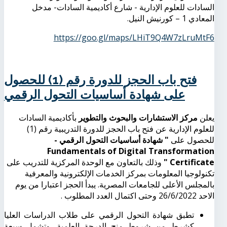
السادات للعلوم الإدارية - شارع أكاديمية السادات- مدخل
المعادي 1 – كورنيش النيل.
https://goo.gl/maps/LHiT9Q4W7zLruMtF6
فتح باب الحجز للدورة رقم (1) للحصول
على شهادة أساسيات التحول الرقمي
يعلن
مركز الاستشارات والبحوث والتطوير
بأكاديمية السادات
للعلوم الإدارية عن فتح باب الحجز للدورة التدريبية رقم (1)
للحصول على
" شهادة أساسيات التحول الرقمي -
Fundamentals of Digital Transformation
Certificate "
وذلك بالتعاون مع الوحدة المركزية للتدريب على
تكنولوجيا المعلومات بمركز الخدمات الإلكترونية والمعرفية
بالمجلس الأعلى للجامعات المصرية. يبدأ الحجز اعتبارا من يوم
الاحد 26/6/2022 وحتى اكتمال العدد المطلوب .
تطبق شهادة التحول الرقمي على طلاب الدراسات العليا
كشرط من شروط منح الدرجة العلمية
.
وتشمل سبعة