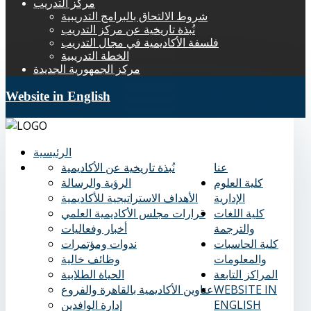
مركز التدريب
شروط الالتحاق بالبرامج التدريبية
نُبذة تاريخية عن مركز التدريب
فلسفة الأكاديمية في مجال التدريب
الخطة التدريبية
مركز الجمهورية الجديدة
Website in English
الرئيسية
عنا
نُبذة تاريخية عن الأكاديمية
كلية العلوم
الرؤية والرسالة
الإدارية
الأهداف الاستراتيجية للأكاديمية
كلية اللغات
قرارات مجلس الأكاديمية العلمي
والترجمة
أخبار وفعاليات
كلية الحاسبات
ندوات ومؤتمرات
والمعلومات
وظائف خالية
المراكز التابعة
الحياة الطلابية
WEBSITE IN
عناوين الأكاديمية بالقاهرة والفروع
ENGLISH
إدارة الوافدين