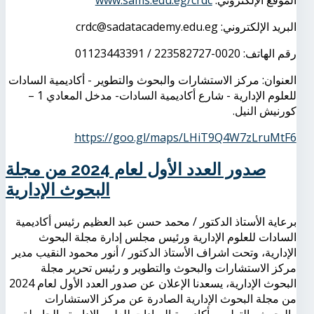
الموقع الإلكتروني:
www.sams.edu.eg/crdc
البريد الإلكتروني: crdc@sadatacademy.edu.eg
رقم الهاتف: 0020-223582727 / 01123443391
العنوان: مركز الاستشارات والبحوث والتطوير - أكاديمية السادات
للعلوم الإدارية - شارع أكاديمية السادات- مدخل المعادي 1 –
كورنيش النيل.
https://goo.gl/maps/LHiT9Q4W7zLruMtF6
صدور العدد الأول لعام 2024 من مجلة
البحوث الإدارية
برعاية الأستاذ الدكتور / محمد حسن عبد العظيم رئيس أكاديمية
السادات للعلوم الإدارية ورئيس مجلس إدارة مجلة البحوث
الإدارية، وتحت اشراف الأستاذ الدكتور / أنور محمود النقيب مدير
مركز الاستشارات والبحوث والتطوير و رئيس تحرير مجلة
البحوث الإدارية، يسعدنا الإعلان عن صدور العدد الأول لعام 2024
من مجلة البحوث الإدارية الصادرة عن مركز الاستشارات