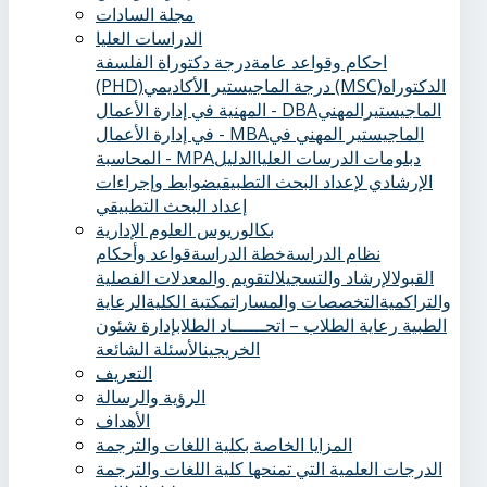
مجلة السادات
الدراسات العليا
احكام وقواعد عامة
درجة دكتوراة الفلسفة
الدكتوراه
درجة الماجيستير الأكاديمي (MSC)
(PHD)
الماجيستيرالمهني
المهنية في إدارة الأعمال - DBA
الماجيستير المهني في
في إدارة الأعمال - MBA
دبلومات الدرسات العليا
الدليل
المحاسبة - MPA
الإرشادي لإعداد البحث التطبيقي
ضوابط وإجراءات
إعداد البحث التطبيقي
بكالوريوس العلوم الإدارية
نظام الدراسة
خطة الدراسة
قواعد وأحكام
القبول
الإرشاد والتسجيل
التقويم والمعدلات الفصلية
والتراكمية
التخصصات والمسارات
مكتبة الكلية
الرعاية
الطبية ‏
رعاية الطلاب – اتحــــــاد الطلاب
إدارة شئون
الخريجين
الأسئلة الشائعة
التعريف
الرؤية والرسالة
الأهداف
المزايا الخاصة بكلية اللغات والترجمة
الدرجات العلمية التي تمنحها كلية اللغات والترجمة