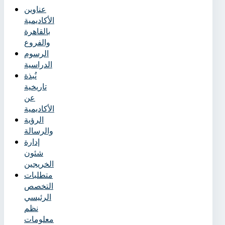
عناوين
الأكاديمية
بالقاهرة
والفروع
الرسوم
الدراسية
نُبذة
تاريخية
عن
الأكاديمية
الرؤية
والرسالة
إدارة
شئون
الخريجين
متطلبات
التخصص
الرئيسي
نظم
معلومات