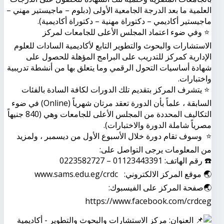
العلمية ما بعد الدرجة الجامعية الأولى (دبلوم – ماجيستير مهني –
ماجيستير أكاديمي – دكتوراة مهنية – دكتوراة أكاديمية).
⭐️ وفي ضوء اعتماد المجلس الأعلى للجامعات لمركز
الاستشارات والبحوث والتطوير التابع لأكاديمية السادات للعلوم
الإدارية كمركز للتدريب على البرامج المؤهلة للحصول على
شهادة أساسيات التحول الرقمي وما يتعلق بها من أنشطة تدريبية
واختبارات.
⭐️ يتشرف المركز بتقديم تلك الدورات لكافة السادة بالفئات
السابقة ، علماً بأن الدورة تعقد مرتان شهرياً (Online) في ضوء
التكاليف المحددة من المجلس الأعلى للجامعات وهي (840 جنيهاً
مصرياً شاملة الدورة والاختبارات).
⭐️ وسوف تقام دورة خلال الأسبوع الأول من ديسمبر ، ولمزيد
من المعلومات يرجى التواصل على:
☎️ رقم الهاتف: 01123443391 – 0223582727
🌏 موقع المركز الالكتروني: www.sams.edu.eg/crdc
🌏صفحة المركز على الفيسبوك:
https://www.facebook.com/crdceg
العنوان: مركز الاستشارات والبحوث والتطوير - أكاديمية