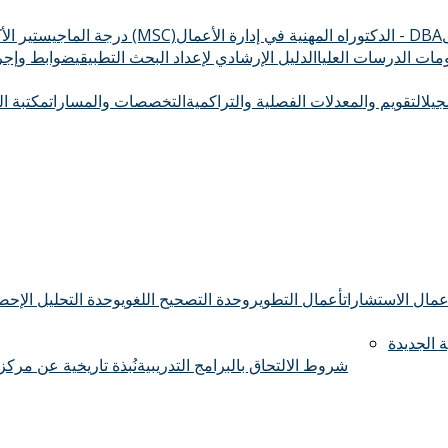
الدكتوراه المهنية في إدارة الأعمال - DBA
درجة الماجيستير الأكاديمي (MSC)
ومات الدرسات العليا
الدليل الإرشادي لإعداد البحث التطبيقي
ضوابط وإجرا
سجيل
التقويم والمعدلات الفصلية والتراكمية
التخصصات والمسارات
مكتبة ال
عمال الاستشارات
أعمال التطوير
وحدة التصحيح اللغوي
وحدة التحليل الإحصا
 الجديدة
شروط الالتحاق بالبرامج التدريبية
نُبذة تاريخية عن مركز 