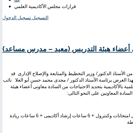
قرارات مجلس الأكاديمية العلمي
التسجيل
تسجيل الدخول
ى أعضاء هيئة التدريس (معيد – مدرس مساعد)
علمى بجلسته رقْم (96) بتاريخ 13/3/2016 والمعتمد من الأستاذ الدكتور/ وزير التخطيط والمتابعة والإصلاح الإدارى قد
هذا الغرض برئاسة الأستاذ الدكتور / مجدى محمد حسن أبو العلا نائب
لمية بالأكاديمية بتحديد الاحتياجات من السادة معاونى أعضاء هيئة
دة المعاونين على النحو التالى:
عدد الساعات الفعلية الأسبوعية لكل المجموعات + 6 ساعات أعمال امتحانات وكنترول + 6 ساعات إرشاد أكاديمى + 6 ساعات ريادة
طة