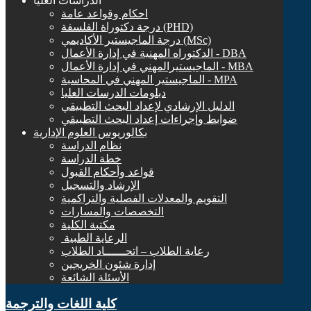
الدراسات العليا
احكام وقواعد عامة
درجة دكتوراة الفلسفة (PHD)
درجة الماجيستير الأكاديمي (MSc)
الدكتوراه المهنية في إدارة الأعمال - DBA
الماجيستيرالمهني في إدارة الأعمال - MBA
الماجيستير المهني في المحاسبة - MPA
دبلومات الدرسات العليا
الدليل الإرشادي لإعداد البحث التطبيقي
ضوابط وإجراءات إعداد البحث التطبيقي
بكالوريوس العلوم الإدارية
نظام الدراسة
خطة الدراسة
قواعد وأحكام القبول
الإرشاد والتسجيل
التقويم والمعدلات الفصلية والتراكمية
التخصصات والمسارات
مكتبة الكلية
الرعاية الطبية ‏
رعاية الطلاب – اتحــــــاد الطلاب
إدارة شئون الخريجين
الأسئلة الشائعة
كلية اللغات والترجمة