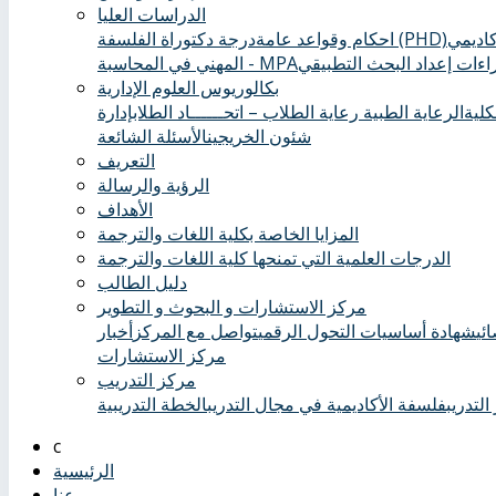
الدراسات العليا
درجة دكتوراة الفلسفة (PHD)
احكام وقواعد عامة
ءات إعداد البحث التطبيقي
المهني في المحاسبة - MPA
بكالوريوس العلوم الإدارية
كلية
الرعاية الطبية ‏
رعاية الطلاب – اتحــــــاد الطلاب
إدارة
شئون الخريجين
الأسئلة الشائعة
التعريف
الرؤية والرسالة
الأهداف
المزايا الخاصة بكلية اللغات والترجمة
الدرجات العلمية التي تمنحها كلية اللغات والترجمة
دليل الطالب
مركز الاستشارات و البحوث و التطوير
ئي
شهادة أساسيات التحول الرقمي
تواصل مع المركز
أخبار
مركز الاستشارات
مركز التدريب
التدريب
فلسفة الأكاديمية في مجال التدريب
الخطة التدريبية
الرئيسية
عنا