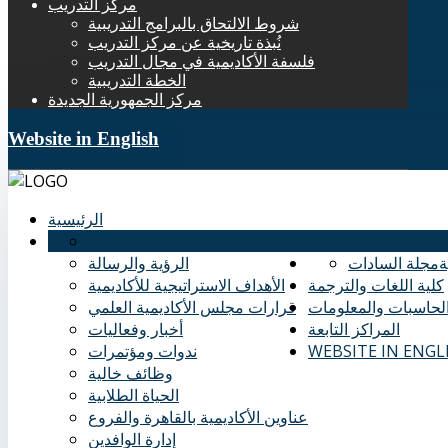
مركز التدريب
شروط الالتحاق بالبرامج التدريبية
نُبذة تاريخية عن مركز التدريب
فلسفة الأكاديمية في مجال التدريب
الخطة التدريبية
مركز الجمهورية الجديدة
Website in English
الرئيسية
عنا
نُبذة تاريخية عن الأكاديمية
ة
مجلة السادات
الرؤية والرسالة
كلية اللغات والترجمة
الأهداف الاستراتيجية للأكاديمية
الحاسبات والمعلومات
قرارات مجلس الأكاديمية العلمي
المراكز التابعة
أخبار وفعاليات
WEBSITE IN ENGL
ندوات ومؤتمرات
وظائف خالية
الحياة الطلابية
عناوين الأكاديمية بالقاهرة والفروع
إدارة الوافدين