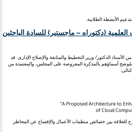
دعيم الأنشطة الطلابية.
العلمية (دكتوراه – ماجستير) للسادة الباحثين
علمى بجلسته رقْم (95) بتاريخ 14/2/2016 والمعتمد من الأستاذ الدكتور/ وزير التخطيط والمتابعة والإصلاح الإدارى قد
 المُوضح أسماؤهم بالمذكرة المعروضة على المجلس، والمعتمدة من
"A Proposed Architecture to En
of Cloud Compu
رح للعلاقة بين خصائص منظمات الأعمال والإفصاح عن المخاطر