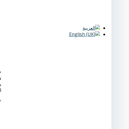
و
ر
ا
*