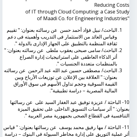
Reducing Costs
of IT through Cloud Computing: a Case Study
of Maadi Co. for Engineering Industries"
الباحث/ نبيل فؤاد أحمد حسن عن رسالته بعنوان: " تقييم
وقياس العائد من الاستثمار فى التدريب وأهميته فى دعم
ثقافة المنظمة بالتطبيق على الجهاز الإدارى بالدولة ".
الباحث/ سامى صبحى يعقوب ملطى عن رسالته بعنوان: "
أثر الذكاء العاطفى على استراتيجيات إدارة الصراع
بالمنظمات متعددة الجنسيات ".
الباحث/ مصطفى حسين عبد الله عبد الرحمن عن رسالته
بعنوان: " العلاقة بين الإعلان عن توزيعات الأرباح وبين
القيمة السوقية وحجم تداول الأسهم فى سوق الأوراق
المالية المصرية – دراسة تطبيقية".
10- الباحثة / عزيزة توفيق عبد الغفار السيد على عن رسالتها
بعنوان: " أثر سياسات التسويق الداخلى على تحقيق الميزة
التنافسية فى القطاع الصحى بجمهورية مصر العربية ".
11- الباحثة / مها رفيق محمد يوسف عن رسالتها بعنوان: " قياس
أثر عملية التوريق على إدارة مخاطر السيولة فى البنوك – دراسة