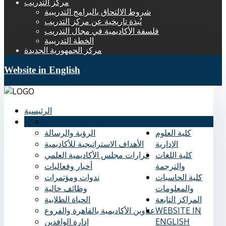
مركز التدريب
شروط الالتحاق بالبرامج التدريبية
نُبذة تاريخية عن مركز التدريب
فلسفة الأكاديمية في مجال التدريب
الخطة التدريبية
مركز الجمهورية الجديدة
Website in English
الرئيسية
عنا
نُبذة تاريخية عن الأكاديمية
كلية العلوم
الرؤية والرسالة
الإدارية
الأهداف الاستراتيجية للأكاديمية
كلية اللغات
قرارات مجلس الأكاديمية العلمي
والترجمة
أخبار وفعاليات
كلية الحاسبات
ندوات ومؤتمرات
والمعلومات
وظائف خالية
المراكز التابعة
الحياة الطلابية
WEBSITE IN
عناوين الأكاديمية بالقاهرة والفروع
ENGLISH
إدارة الوافدين