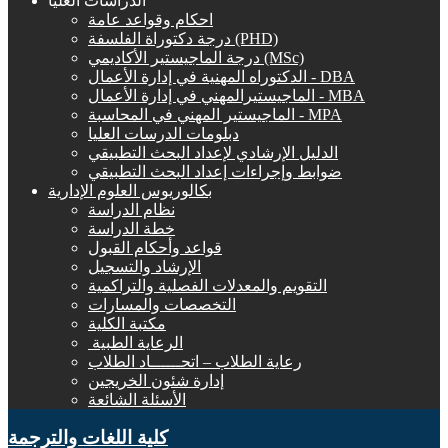
الدراسات العليا
احكام وقواعد عامة
درجة دكتوراة الفلسفة (PHD)
درجة الماجيستير الأكاديمي (MSc)
الدكتوراه المهنية في إدارة الأعمال - DBA
الماجيستيرالمهني في إدارة الأعمال - MBA
الماجيستير المهني في المحاسبة - MPA
دبلومات الدرسات العليا
الدليل الإرشادي لإعداد البحث التطبيقي
ضوابط وإجراءات إعداد البحث التطبيقي
بكالوريوس العلوم الإدارية
نظام الدراسة
خطة الدراسة
قواعد وأحكام القبول
الإرشاد والتسجيل
التقويم والمعدلات الفصلية والتراكمية
التخصصات والمسارات
مكتبة الكلية
الرعاية الطبية ‏
رعاية الطلاب – اتحــــــاد الطلاب
إدارة شئون الخريجين
الأسئلة الشائعة
كلية اللغات والترجمة