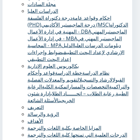
مجلة السادات
الدراسات العليا
احكام وقواعد عامة
درجة دكتوراة الفلسفة
الدكتوراه
درجة الماجيستير الأكاديمي (MSC)
(PHD)
الماجيستيرالمهني
المهنية في إدارة الأعمال - DBA
الماجيستير المهني في
في إدارة الأعمال - MBA
دبلومات الدرسات العليا
الدليل
المحاسبة - MPA
الإرشادي لإعداد البحث التطبيقي
ضوابط وإجراءات
إعداد البحث التطبيقي
بكالوريوس العلوم الإدارية
نظام الدراسة
خطة الدراسة
قواعد وأحكام
القبول
الإرشاد والتسجيل
التقويم والمعدلات الفصلية
والتراكمية
التخصصات والمسارات
مكتبة الكلية
الرعاية
الطبية ‏
رعاية الطلاب – اتحــــــاد الطلاب
إدارة شئون
الخريجين
الأسئلة الشائعة
التعريف
الرؤية والرسالة
الأهداف
المزايا الخاصة بكلية اللغات والترجمة
الدرجات العلمية التي تمنحها كلية اللغات والترجمة