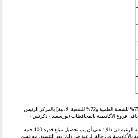
يكون الحد الأدنى للقبول بالكلية (القسم العربى والقسم الإنجليزى) هو [75% للشعبة العلمية و72% للشعبة الأدبية] بالمركز الرئيس
ة العلمية و 70% للشعبة الأدبية] فى باقى فروع الأكاديمية بالمحافظات (بورسعيد - دكرنس -
إعادة اختبارات القبول للطلاب الراسبين لمرة واحدة أخيرة فقط فى حالة الرغبة فى ذلك؛ على أن يتم تحصيل مبلغ قدره 100 جنيه
زية بالأكاديمية فى حالة الرغبة فى ذلك؛ بعد التنسيق مع قسم