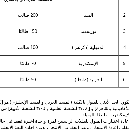
2
المنيا
200 طالب
3
بورسعيد
150 طالبًا
4
الدقهلية (دكرنس)
100 طالب
5
الإسكندرية
70 طالبًا
6
الغربية (طنطا)
50 طالبًا
للأكاديمية بالقاهرة] و [ 72% للشعب
لإسكندرية- طنطا- المنيا).
قابل إعادة الامتحان، ولهم الحق فى الالتحاق بدورة إجادة اللغة الإنجلي