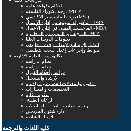
الدراسات العليا
احكام وقواعد عامة
درجة دكتوراة الفلسفة (PHD)
درجة الماجيستير الأكاديمي (MSc)
الدكتوراه المهنية في إدارة الأعمال - DBA
الماجيستيرالمهني في إدارة الأعمال - MBA
الماجيستير المهني في المحاسبة - MPA
دبلومات الدرسات العليا
الدليل الإرشادي لإعداد البحث التطبيقي
ضوابط وإجراءات إعداد البحث التطبيقي
بكالوريوس العلوم الإدارية
نظام الدراسة
خطة الدراسة
قواعد وأحكام القبول
الإرشاد والتسجيل
التقويم والمعدلات الفصلية والتراكمية
التخصصات والمسارات
مكتبة الكلية
الرعاية الطبية ‏
رعاية الطلاب – اتحــــــاد الطلاب
إدارة شئون الخريجين
الأسئلة الشائعة
كلية اللغات والترجمة