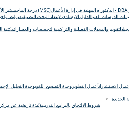
الدكتوراه المهنية في إدارة الأعمال - DBA
درجة الماجيستير الأكاديمي (MSC)
ومات الدرسات العليا
الدليل الإرشادي لإعداد البحث التطبيقي
ضوابط وإجرا
سجيل
التقويم والمعدلات الفصلية والتراكمية
التخصصات والمسارات
مكتبة ال
عمال الاستشارات
أعمال التطوير
وحدة التصحيح اللغوي
وحدة التحليل الإحصا
 الجديدة
شروط الالتحاق بالبرامج التدريبية
نُبذة تاريخية عن مركز 