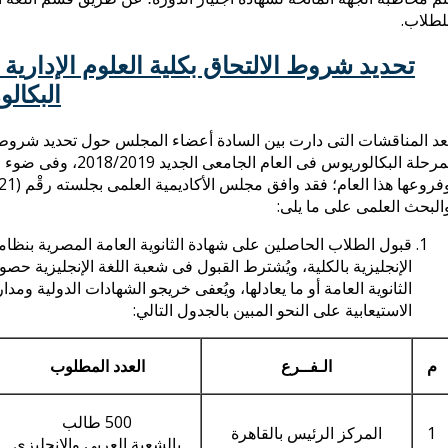
لطلاب.
تحديد شروط الالتحاق بكلية العلوم الإدارية
البكالور
عد المناقشات التى دارت بين السادة أعضاء المجلس حول تحديد شروط الا
بمرحلة البكالوريوس ف
البحث العلمى على ما يلى:
قبول الطلاب الحاصلين على شهادة الثانوية العامة المصرية بنظاميه
الثانوية العامة أو ما يعادلها، ويُعفى خريجو الشهادات الدولية ومد
الاستيعابية على النحو المبين بالجدول التالي:
م
الـفــرع
العدد المطلوب
500 طالب
1
المركز الرئيس بالقاهرة
بالشعبة العربى والإنجليزي