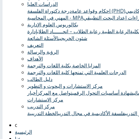
الدراسات العليا
درجة دكتوراة الفلسفة (PHD)
احكام وقواعد عامة
ءات إعداد البحث التطبيقي
المهني في المحاسبة - MPA
بكالوريوس العلوم الإدارية
كلية
الرعاية الطبية ‏
رعاية الطلاب – اتحــــــاد الطلاب
إدارة
شئون الخريجين
الأسئلة الشائعة
التعريف
الرؤية والرسالة
الأهداف
المزايا الخاصة بكلية اللغات والترجمة
الدرجات العلمية التي تمنحها كلية اللغات والترجمة
دليل الطالب
مركز الاستشارات و البحوث و التطوير
ئي
شهادة أساسيات التحول الرقمي
تواصل مع المركز
أخبار
مركز الاستشارات
مركز التدريب
التدريب
فلسفة الأكاديمية في مجال التدريب
الخطة التدريبية
الرئيسية
عنا