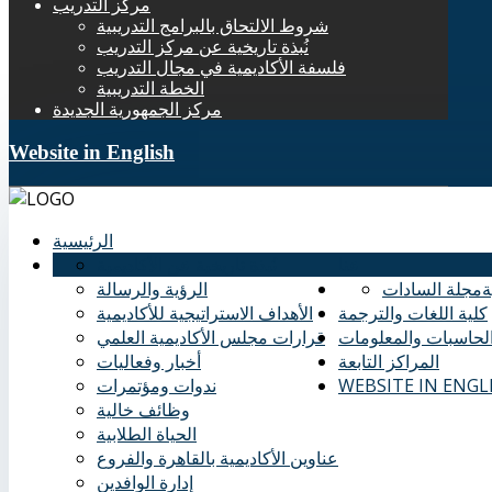
مركز التدريب
شروط الالتحاق بالبرامج التدريبية
نُبذة تاريخية عن مركز التدريب
فلسفة الأكاديمية في مجال التدريب
الخطة التدريبية
مركز الجمهورية الجديدة
Website in English
الرئيسية
عنا
نُبذة تاريخية عن الأكاديمية
ة
مجلة السادات
الرؤية والرسالة
كلية اللغات والترجمة
الأهداف الاستراتيجية للأكاديمية
الحاسبات والمعلومات
قرارات مجلس الأكاديمية العلمي
المراكز التابعة
أخبار وفعاليات
WEBSITE IN ENGL
ندوات ومؤتمرات
وظائف خالية
الحياة الطلابية
عناوين الأكاديمية بالقاهرة والفروع
إدارة الوافدين