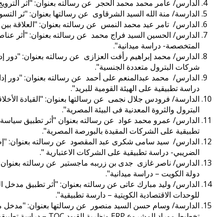
الدارس/ عامر محمد محمد الحجر عن رسالته بعنوان: "أثر الترويج ا
الدارسة/ منة الله السيد الشرقاوى عن رسالتها بعنوان: "ثر التسو
الدارس/ تامر عيد محمد النمس عن رسالته بعنوان: "العلاقة بين ا
الدارس/ الحسين السيد فراج محمد عن رسالته بعنوان: "أثر عناصر 
المتخصصة- دراسة ميدانية".
الدارس/ محمد إبراهيم رأفت العزازى عن رسالته بعنوان: "دور إدا
شركات البترول متعددة الجنسية".
الدارس/ محمد عبدالمنعم على أحمد عن رسالته بعنوان: "دور إدارة
دراسة تطبيقية على الهيئة القومية للبريد".
الدارسة/ فرودس جلال نجمى عن رسالتها بعنوان: "القيادة الأخلاقي
البترول والثروة المعدنية فى البيئة المصرية".
الدارس/ عمرو محمد عواد عن رسالته بعنوان "أثر تطبيق سياسة ال
تطبيقية على الشركات المقيدة بالبورصة المصرية".
الدارس/ سيد سامى شكرى عبد المقصود عن رسالته بعنوان: "إطار
الضريبي- دراسة تطبيقية على الشركات الاعتبارية ".
الدارس/ ناصر غازى جدى بن زرببه ماجستير عن رسالته بعنوان: "
دولة الكويت – دراسة ميدانية".
الدارس/ وليد مبارك عاتى عن رسالته بعنوان: "أثر
تطبيق
مدخل
ا
للوحدات
الاقتصادية
الكويتية
–
دارسة
تطبيقية".
الدارسة/ وسام حسن السيد منصور عن رسالتها بعنوان: "مدخل مقت
تخطيط موراد المشروع
ERP
ونظرية القيود
TOC
– دراسة تطبيقية