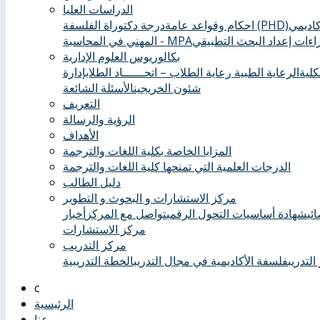
الدراسات العليا
درجة دكتوراة الفلسفة (PHD)
احكام وقواعد عامة
ءات إعداد البحث التطبيقي
المهني في المحاسبة - MPA
بكالوريوس العلوم الإدارية
كلية
الرعاية الطبية ‏
رعاية الطلاب – اتحــــــاد الطلاب
إدارة
شئون الخريجين
الأسئلة الشائعة
التعريف
الرؤية والرسالة
الأهداف
المزايا الخاصة بكلية اللغات والترجمة
الدرجات العلمية التي تمنحها كلية اللغات والترجمة
دليل الطالب
مركز الاستشارات و البحوث و التطوير
ئي
شهادة أساسيات التحول الرقمي
تواصل مع المركز
أخبار
مركز الاستشارات
مركز التدريب
التدريب
فلسفة الأكاديمية في مجال التدريب
الخطة التدريبية
الرئيسية
عنا