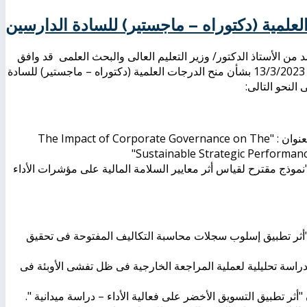
لعلمية (دكتوراه – ماجستير) للسادة الدارسين
 العلمى بجلسته رقْم (156) بتاريخ 27/3/2023 والمعتمد من الأستاذ الدكتور/ وزير التعليم العالى والبحث العلمى قد وافق
على اعتماد توصية مجلس كلية العلوم الإدارية بجلسته رقْم (181) بتاريخ 13/3/2023 بشأن منح الدرجات العلمية (دكتوراه – ماجستير) للسادة
لنحو التالى:
عنوان
:
"
The Impact of Corporate Governance on The
"
Sustainable Strategic Performance
نموذج مقترح لقياس أثر معايير السلامة المالية على مؤشرات الأداء
أثر تطبيق إسلوب سجلات محاسبة التكاليف المفتوحة فى تحقيق
سة تحليلية لعملية المراجعة الخارجية فى ظل تفشى الأوبئة فى
ثر تطبيق التسويق الأخضر على فعالية الأداء – دراسة ميدانية ".