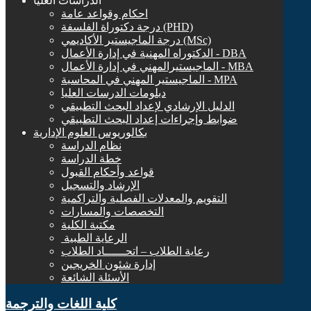
الدراسات العليا
احكام وقواعد عامة
درجة دكتوراة الفلسفة (PHD)
درجة الماجيستير الأكاديمي (MSc)
الدكتوراه المهنية في إدارة الأعمال - DBA
الماجيستيرالمهني في إدارة الأعمال - MBA
الماجيستير المهني في المحاسبة - MPA
دبلومات الدرسات العليا
الدليل الإرشادي لإعداد البحث التطبيقي
ضوابط وإجراءات إعداد البحث التطبيقي
بكالوريوس العلوم الإدارية
نظام الدراسة
خطة الدراسة
قواعد وأحكام القبول
الإرشاد والتسجيل
التقويم والمعدلات الفصلية والتراكمية
التخصصات والمسارات
مكتبة الكلية
الرعاية الطبية ‏
رعاية الطلاب – اتحــــــاد الطلاب
إدارة شئون الخريجين
الأسئلة الشائعة
كلية اللغات والترجمة