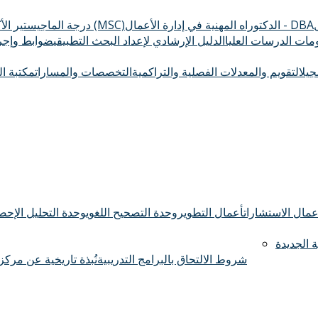
الدكتوراه المهنية في إدارة الأعمال - DBA
درجة الماجيستير الأكاديمي (MSC)
ومات الدرسات العليا
الدليل الإرشادي لإعداد البحث التطبيقي
ضوابط وإجرا
سجيل
التقويم والمعدلات الفصلية والتراكمية
التخصصات والمسارات
مكتبة ال
عمال الاستشارات
أعمال التطوير
وحدة التصحيح اللغوي
وحدة التحليل الإحصا
 الجديدة
شروط الالتحاق بالبرامج التدريبية
نُبذة تاريخية عن مركز 