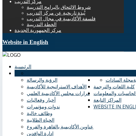
مركز التدريب
شروط الالتحاق بالبرامج التدريبية
نُبذة تاريخية عن مركز التدريب
فلسفة الأكاديمية في مجال التدريب
الخطة التدريبية
مركز الجمهورية الجديدة
Website in English
الرئيسية
عنا
نُبذة تاريخية عن الأكاديمية
ة
مجلة السادات
الرؤية والرسالة
كلية اللغات والترجمة
الأهداف الاستراتيجية للأكاديمية
الحاسبات والمعلومات
قرارات مجلس الأكاديمية العلمي
المراكز التابعة
أخبار وفعاليات
WEBSITE IN ENGL
ندوات ومؤتمرات
وظائف خالية
الحياة الطلابية
عناوين الأكاديمية بالقاهرة والفروع
إدارة الوافدين