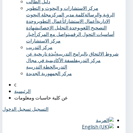
دليل الطالب
مركز الاستشارات و البحوث و التطوير
الرؤية والرسالة
كلمة مدير المركز
مجلة البحوث
الإدارية
أعمال الاستشارات
أعمال التطوير
وحدة
التصحيح اللغوي
وحدة التحليل الإحصائي
شهادة
أساسيات التحول الرقمي
تواصل مع المركز
أخبار
مركز الاستشارات
مركز التدريب
شروط الالتحاق بالبرامج التدريبية
نُبذة تاريخية عن
مركز التدريب
فلسفة الأكاديمية في مجال
التدريب
الخطة التدريبية
مركز الجمهورية الجديدة
الرئيسية
عن كلية حاسبات ومعلومات
التسجيل
تسجيل الدخول