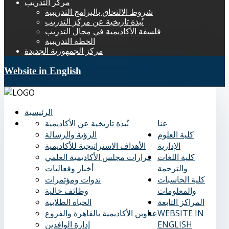
مركز التدريب
شروط الالتحاق بالبرامج التدريبية
نُبذة تاريخية عن مركز التدريب
فلسفة الأكاديمية في مجال التدريب
الخطة التدريبية
مركز الجمهورية الجديدة
Website in English
الرئيسية
عنا
نُبذة تاريخية عن الأكاديمية
كلية العلوم
الرؤية والرسالة
الإدارية
الأهداف الاستراتيجية للأكاديمية
كلية اللغات
قرارات مجلس الأكاديمية العلمي
والترجمة
أخبار وفعاليات
كلية الحاسبات
ندوات ومؤتمرات
والمعلومات
وظائف خالية
المراكز التابعة
الحياة الطلابية
WEBSITE IN
عناوين الأكاديمية بالقاهرة والفروع
ENGLISH
إدارة الوافدين