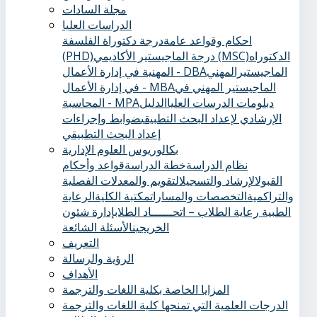
مجلة السادات
الدراسات العليا
احكام وقواعد عامة
درجة دكتوراة الفلسفة
الدكتوراه
درجة الماجيستير الأكاديمي (MSC)
(PHD)
الماجيستيرالمهني
المهنية في إدارة الأعمال - DBA
الماجيستير المهني في
في إدارة الأعمال - MBA
دبلومات الدرسات العليا
الدليل
المحاسبة - MPA
الإرشادي لإعداد البحث التطبيقي
ضوابط وإجراءات
إعداد البحث التطبيقي
بكالوريوس العلوم الإدارية
نظام الدراسة
خطة الدراسة
قواعد وأحكام
القبول
الإرشاد والتسجيل
التقويم والمعدلات الفصلية
والتراكمية
التخصصات والمسارات
مكتبة الكلية
الرعاية
الطبية ‏
رعاية الطلاب – اتحــــــاد الطلاب
إدارة شئون
الخريجين
الأسئلة الشائعة
التعريف
الرؤية والرسالة
الأهداف
المزايا الخاصة بكلية اللغات والترجمة
الدرجات العلمية التي تمنحها كلية اللغات والترجمة