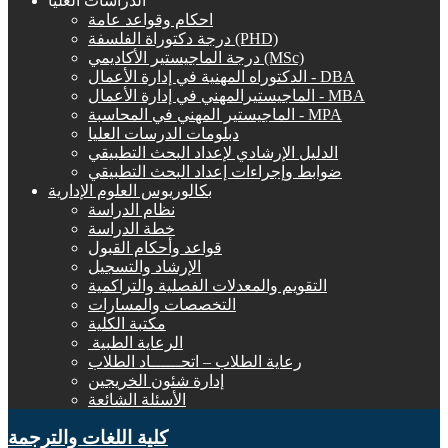
الدراسات العليا
احكام وقواعد عامة
درجة دكتوراة الفلسفة (PHD)
درجة الماجيستير الأكاديمي (MSc)
الدكتوراه المهنية في إدارة الأعمال - DBA
الماجيستيرالمهني في إدارة الأعمال - MBA
الماجيستير المهني في المحاسبة - MPA
دبلومات الدرسات العليا
الدليل الإرشادي لإعداد البحث التطبيقي
ضوابط وإجراءات إعداد البحث التطبيقي
بكالوريوس العلوم الإدارية
نظام الدراسة
خطة الدراسة
قواعد وأحكام القبول
الإرشاد والتسجيل
التقويم والمعدلات الفصلية والتراكمية
التخصصات والمسارات
مكتبة الكلية
الرعاية الطبية ‏
رعاية الطلاب – اتحــــــاد الطلاب
إدارة شئون الخريجين
الأسئلة الشائعة
كلية اللغات والترجمة