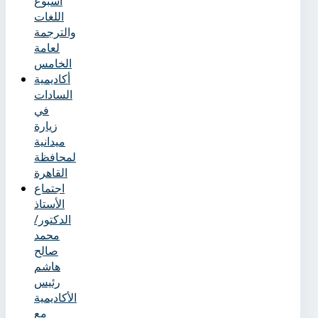
أسبوع
اللغات
والترجمة
لعامة
الخامس
أكاديمية
السادات
في
زيارة
ميدانية
لمحافظة
القاهرة
اجتماع
الأستاذ
الدكتور/
محمد
صالح
هاشم
رئيس
الأكاديمية
مع