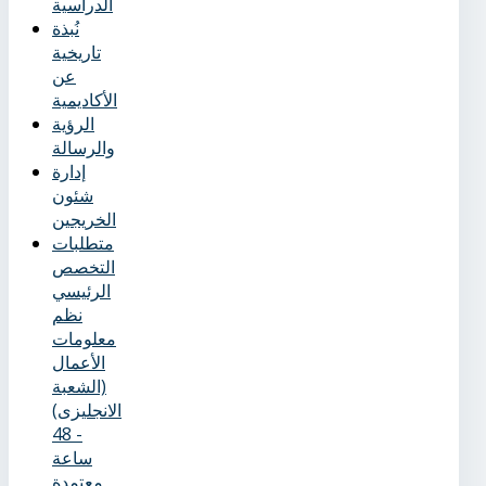
الدراسية
نُبذة
تاريخية
عن
الأكاديمية
الرؤية
والرسالة
إدارة
شئون
الخريجين
متطلبات
التخصص
الرئيسي
نظم
معلومات
الأعمال
(الشعبة
الانجليزى)
- 48
ساعة
معتمدة