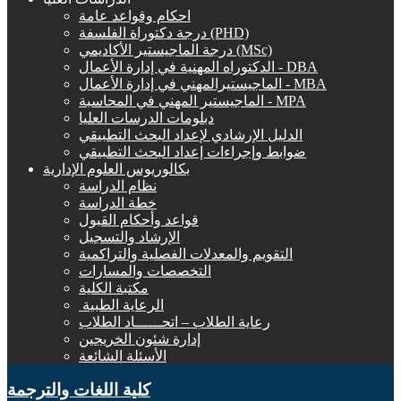
احكام وقواعد عامة
درجة دكتوراة الفلسفة (PHD)
درجة الماجيستير الأكاديمي (MSc)
الدكتوراه المهنية في إدارة الأعمال - DBA
الماجيستيرالمهني في إدارة الأعمال - MBA
الماجيستير المهني في المحاسبة - MPA
دبلومات الدرسات العليا
الدليل الإرشادي لإعداد البحث التطبيقي
ضوابط وإجراءات إعداد البحث التطبيقي
بكالوريوس العلوم الإدارية
نظام الدراسة
خطة الدراسة
قواعد وأحكام القبول
الإرشاد والتسجيل
التقويم والمعدلات الفصلية والتراكمية
التخصصات والمسارات
مكتبة الكلية
الرعاية الطبية ‏
رعاية الطلاب – اتحــــــاد الطلاب
إدارة شئون الخريجين
الأسئلة الشائعة
كلية اللغات والترجمة