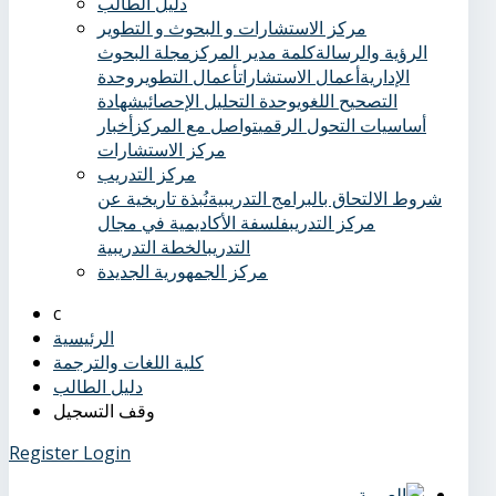
دليل الطالب
مركز الاستشارات و البحوث و التطوير
الرؤية والرسالة
كلمة مدير المركز
مجلة البحوث
الإدارية
أعمال الاستشارات
أعمال التطوير
وحدة
التصحيح اللغوي
وحدة التحليل الإحصائي
شهادة
أساسيات التحول الرقمي
تواصل مع المركز
أخبار
مركز الاستشارات
مركز التدريب
شروط الالتحاق بالبرامج التدريبية
نُبذة تاريخية عن
مركز التدريب
فلسفة الأكاديمية في مجال
التدريب
الخطة التدريبية
مركز الجمهورية الجديدة
الرئيسية
كلية اللغات والترجمة
دليل الطالب
وقف التسجيل
Register
Login