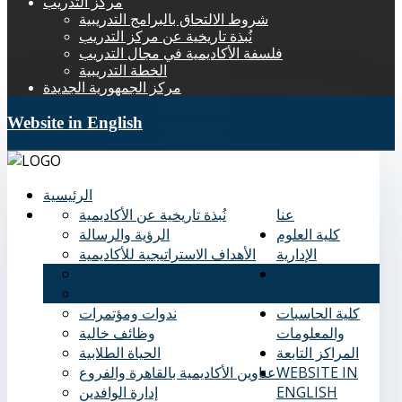
مركز التدريب
شروط الالتحاق بالبرامج التدريبية
نُبذة تاريخية عن مركز التدريب
فلسفة الأكاديمية في مجال التدريب
الخطة التدريبية
مركز الجمهورية الجديدة
Website in English
الرئيسية
عنا
نُبذة تاريخية عن الأكاديمية
كلية العلوم
الرؤية والرسالة
الإدارية
الأهداف الاستراتيجية للأكاديمية
كلية اللغات
قرارات مجلس الأكاديمية العلمي
والترجمة
أخبار وفعاليات
كلية الحاسبات
ندوات ومؤتمرات
والمعلومات
وظائف خالية
المراكز التابعة
الحياة الطلابية
WEBSITE IN
عناوين الأكاديمية بالقاهرة والفروع
ENGLISH
إدارة الوافدين