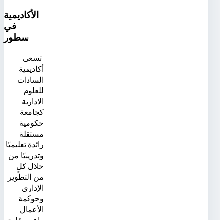
الأكاديمية
في
سطور
تسعى
أكاديمية
السادات
للعلوم
الادارية
كجامعة
حكومية
مستقلة
رائدة تعليميًا
وتدريبيًا من
خلال كلٍ
من التطوير
الإدارى
وحوكمة
الأعمال