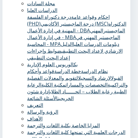
مجلة السادات
الدراسات العليا
احكام وقواعد عامة
درجة دكتوراة الفلسفة
الدكتوراه
درجة الماجيستير الأكاديمي (MSC)
(PHD)
الماجيستيرالمهني
المهنية في إدارة الأعمال - DBA
الماجيستير المهني في
في إدارة الأعمال - MBA
دبلومات الدرسات العليا
الدليل
المحاسبة - MPA
الإرشادي لإعداد البحث التطبيقي
ضوابط وإجراءات
إعداد البحث التطبيقي
بكالوريوس العلوم الإدارية
نظام الدراسة
خطة الدراسة
قواعد وأحكام
القبول
الإرشاد والتسجيل
التقويم والمعدلات الفصلية
والتراكمية
التخصصات والمسارات
مكتبة الكلية
الرعاية
الطبية ‏
رعاية الطلاب – اتحــــــاد الطلاب
إدارة شئون
الخريجين
الأسئلة الشائعة
التعريف
الرؤية والرسالة
الأهداف
المزايا الخاصة بكلية اللغات والترجمة
الدرجات العلمية التي تمنحها كلية اللغات والترجمة