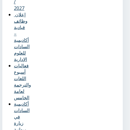
/
2027
إعلان
وظائف
قيادية
–
أكاديمية
السادات
للعلوم
الإدارية
فعاليات
أسبوع
اللغات
والترجمة
لعامة
الخامس
أكاديمية
السادات
في
زيارة
ميدانية