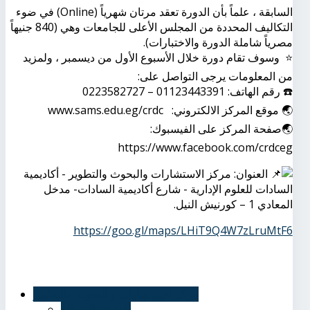
السابقة ، علماً بأن الدورة تعقد مرتان شهرياً (Online) في ضوء
التكاليف المحددة من المجلس الأعلى للجامعات وهي (840 جنيهاً
مصرياً شاملة الدورة والاختبارات).
⭐️ وسوف تقام دورة خلال الأسبوع الأول من ديسمبر ، ولمزيد
من المعلومات يرجى التواصل على:
☎️ رقم الهاتف: 01123443391 – 0223582727
🌏 موقع المركز الالكتروني: www.sams.edu.eg/crdc
🌏صفحة المركز على الفيسبوك:
https://www.facebook.com/crdceg
العنوان: مركز الاستشارات والبحوث والتطوير - أكاديمية
السادات للعلوم الإدارية - شارع أكاديمية السادات- مدخل
المعادي 1 – كورنيش النيل.
https://goo.gl/maps/LHiT9Q4W7zLruMtF6
مركز الاستشارات و البحوث والتطوير
الرؤية والرسالة