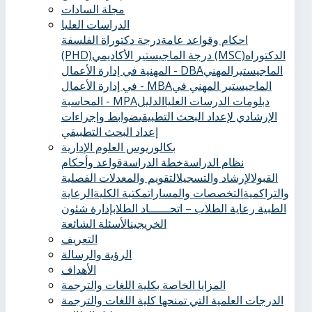
مجلة السادات
الدراسات العليا
احكام وقواعد عامة
درجة دكتوراة الفلسفة
الدكتوراه
درجة الماجيستير الأكاديمي (MSC)
(PHD)
الماجيستيرالمهني
المهنية في إدارة الأعمال - DBA
الماجيستير المهني في
في إدارة الأعمال - MBA
دبلومات الدرسات العليا
الدليل
المحاسبة - MPA
الإرشادي لإعداد البحث التطبيقي
ضوابط وإجراءات
إعداد البحث التطبيقي
بكالوريوس العلوم الإدارية
نظام الدراسة
خطة الدراسة
قواعد وأحكام
القبول
الإرشاد والتسجيل
التقويم والمعدلات الفصلية
والتراكمية
التخصصات والمسارات
مكتبة الكلية
الرعاية
الطبية ‏
رعاية الطلاب – اتحــــــاد الطلاب
إدارة شئون
الخريجين
الأسئلة الشائعة
التعريف
الرؤية والرسالة
الأهداف
المزايا الخاصة بكلية اللغات والترجمة
الدرجات العلمية التي تمنحها كلية اللغات والترجمة