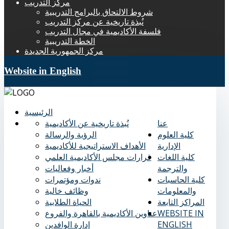
مركز التدريب
شروط الالتحاق بالبرامج التدريبية
نُبذة تاريخية عن مركز التدريب
فلسفة الأكاديمية في مجال التدريب
الخطة التدريبية
مركز الجمهورية الجديدة
Website in English
الرئيسية
عنا
نُبذة تاريخية عن الأكاديمية
كلية العلوم
الرؤية والرسالة
الإدارية
الأهداف الاستراتيجية للأكاديمية
كلية اللغات
قرارات مجلس الأكاديمية العلمي
والترجمة
أخبار وفعاليات
كلية الحاسبات
ندوات ومؤتمرات
والمعلومات
وظائف خالية
المراكز التابعة
الحياة الطلابية
WEBSITE IN
عناوين الأكاديمية بالقاهرة والفروع
ENGLISH
إدارة الوافدين