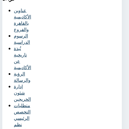
عناوين
الأكاديمية
بالقاهرة
والفروع
الرسوم
الدراسية
نُبذة
تاريخية
عن
الأكاديمية
الرؤية
والرسالة
إدارة
شئون
الخريجين
متطلبات
التخصص
الرئيسي
نظم