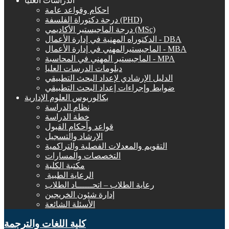
الدراسات العليا
احكام وقواعد عامة
درجة دكتوراة الفلسفة (PHD)
درجة الماجيستير الأكاديمي (MSc)
الدكتوراه المهنية في إدارة الأعمال - DBA
الماجيستيرالمهني في إدارة الأعمال - MBA
الماجيستير المهني في المحاسبة - MPA
دبلومات الدرسات العليا
الدليل الإرشادي لإعداد البحث التطبيقي
ضوابط وإجراءات إعداد البحث التطبيقي
بكالوريوس العلوم الإدارية
نظام الدراسة
خطة الدراسة
قواعد وأحكام القبول
الإرشاد والتسجيل
التقويم والمعدلات الفصلية والتراكمية
التخصصات والمسارات
مكتبة الكلية
الرعاية الطبية ‏
رعاية الطلاب – اتحــــــاد الطلاب
إدارة شئون الخريجين
الأسئلة الشائعة
كلية اللغات والترجمة