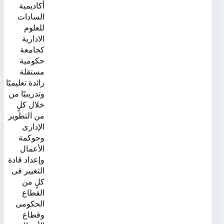
أكاديمية
السادات
للعلوم
الادارية
كجامعة
حكومية
مستقلة
رائدة تعليميًا
وتدريبيًا من
خلال كلٍ
من التطوير
الإدارى
وحوكمة
الأعمال
وإعداد قادة
التغيير فى
كلٍ من
القطاع
الحكومى
وقطاع