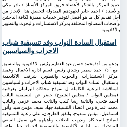
عميد المركز بالشكر لأعضاء فريق المركز الأستاذ / نادر مكي
والأستاذ / احمد جابر لجهودهم المبذولة لتحقيق هذا الإنجاز من
أجل تقديم كل ما هو أفضل لتوفير خدمات مميزة لكافة الباحثين
وأصحاب المصالح المختلفة بمركز الاستشارات والبحوث والتطوير
بالأكاديمية.
استقبال السادة النواب وفد تنسيقية شباب
الاحزاب والسياسيين
بدعم من أ.د/محمد حسن عبد العظيم رئيس الاكاديمية وبالتنسيق
مع أ.د/ احمد سمير رشدي رئيس قسم اداره الاعمال وعميد
مركز الاستشارات والبحوث والتطوير، شرفت الاكاديمية
باستقبال السادة النواب وفد تنسيقية شباب الاحزاب والسياسيين
لمناقشة الرعاية الكاملة ل نموذج محاكاة البرلمان بغرفتيه
(مجلس النواب / مجلس الشيوخ). حضر عن التنسيقية النائب
أحمد فتحي، والنائبة رشا كليب والنائب محمد عزمي والنائب
محمد عمارة ومن اعضاء التنسيقية جهاد سيف مؤمن سيد وأنور
اسماعيل، مؤمن ممدوح، واتفق الطرفان، على رعاية التنسيقية
لنماذج المحاكاة وتدريب الطلاب وتأهيلهم في سبيل السعي
المشترك بين إدارة الأكاديمية والتنسيقية لإخراج جيل واعي