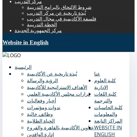
مركز التدريب
شروط الالتحاق بالبرامج التدريبية
نُبذة تاريخية عن مركز التدريب
فلسفة الأكاديمية في مجال التدريب
الخطة التدريبية
مركز الجمهورية الجديدة
Website in English
الرئيسية
عنا
نُبذة تاريخية عن الأكاديمية
كلية العلوم
الرؤية والرسالة
الإدارية
الأهداف الاستراتيجية للأكاديمية
كلية اللغات
قرارات مجلس الأكاديمية العلمي
والترجمة
أخبار وفعاليات
كلية الحاسبات
ندوات ومؤتمرات
والمعلومات
وظائف خالية
المراكز التابعة
الحياة الطلابية
WEBSITE IN
عناوين الأكاديمية بالقاهرة والفروع
ENGLISH
إدارة الوافدين