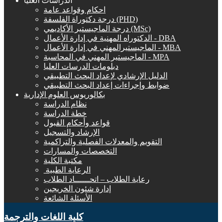
الدراسات العليا
احكام وقواعد عامة
درجة دكتوراة الفلسفة (PHD)
درجة الماجيستير الأكاديمي (MSc)
الدكتوراه المهنية في إدارة الأعمال - DBA
الماجيستيرالمهني في إدارة الأعمال - MBA
الماجيستير المهني في المحاسبة - MPA
دبلومات الدرسات العليا
الدليل الإرشادي لإعداد البحث التطبيقي
ضوابط وإجراءات إعداد البحث التطبيقي
بكالوريوس العلوم الإدارية
نظام الدراسة
خطة الدراسة
قواعد وأحكام القبول
الإرشاد والتسجيل
التقويم والمعدلات الفصلية والتراكمية
التخصصات والمسارات
مكتبة الكلية
الرعاية الطبية ‏
رعاية الطلاب – اتحــــــاد الطلاب
إدارة شئون الخريجين
الأسئلة الشائعة
كلية اللغات والترجمة