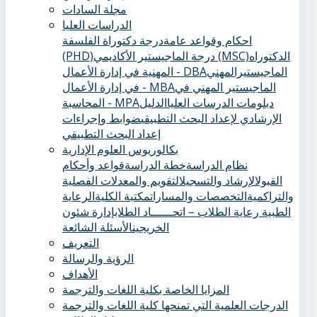
مجلة السادات
الدراسات العليا
احكام وقواعد عامة
درجة دكتوراة الفلسفة
الدكتوراه
درجة الماجيستير الأكاديمي (MSC)
(PHD)
الماجيستيرالمهني
المهنية في إدارة الأعمال - DBA
الماجيستير المهني في
في إدارة الأعمال - MBA
دبلومات الدرسات العليا
الدليل
المحاسبة - MPA
الإرشادي لإعداد البحث التطبيقي
ضوابط وإجراءات
إعداد البحث التطبيقي
بكالوريوس العلوم الإدارية
نظام الدراسة
خطة الدراسة
قواعد وأحكام
القبول
الإرشاد والتسجيل
التقويم والمعدلات الفصلية
والتراكمية
التخصصات والمسارات
مكتبة الكلية
الرعاية
الطبية ‏
رعاية الطلاب – اتحــــــاد الطلاب
إدارة شئون
الخريجين
الأسئلة الشائعة
التعريف
الرؤية والرسالة
الأهداف
المزايا الخاصة بكلية اللغات والترجمة
الدرجات العلمية التي تمنحها كلية اللغات والترجمة