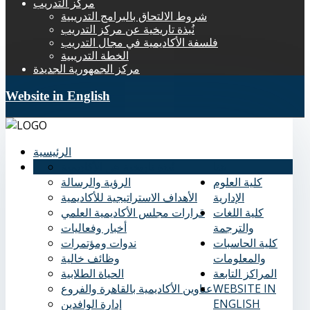
مركز التدريب
شروط الالتحاق بالبرامج التدريبية
نُبذة تاريخية عن مركز التدريب
فلسفة الأكاديمية في مجال التدريب
الخطة التدريبية
مركز الجمهورية الجديدة
Website in English
الرئيسية
عنا
نُبذة تاريخية عن الأكاديمية
كلية العلوم
الرؤية والرسالة
الإدارية
الأهداف الاستراتيجية للأكاديمية
كلية اللغات
قرارات مجلس الأكاديمية العلمي
والترجمة
أخبار وفعاليات
كلية الحاسبات
ندوات ومؤتمرات
والمعلومات
وظائف خالية
المراكز التابعة
الحياة الطلابية
WEBSITE IN
عناوين الأكاديمية بالقاهرة والفروع
ENGLISH
إدارة الوافدين