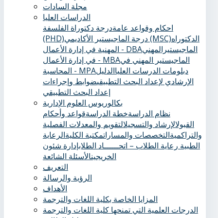
مجلة السادات
الدراسات العليا
احكام وقواعد عامة
درجة دكتوراة الفلسفة
الدكتوراه
درجة الماجيستير الأكاديمي (MSC)
(PHD)
الماجيستيرالمهني
المهنية في إدارة الأعمال - DBA
الماجيستير المهني في
في إدارة الأعمال - MBA
دبلومات الدرسات العليا
الدليل
المحاسبة - MPA
الإرشادي لإعداد البحث التطبيقي
ضوابط وإجراءات
إعداد البحث التطبيقي
بكالوريوس العلوم الإدارية
نظام الدراسة
خطة الدراسة
قواعد وأحكام
القبول
الإرشاد والتسجيل
التقويم والمعدلات الفصلية
والتراكمية
التخصصات والمسارات
مكتبة الكلية
الرعاية
الطبية ‏
رعاية الطلاب – اتحــــــاد الطلاب
إدارة شئون
الخريجين
الأسئلة الشائعة
التعريف
الرؤية والرسالة
الأهداف
المزايا الخاصة بكلية اللغات والترجمة
الدرجات العلمية التي تمنحها كلية اللغات والترجمة