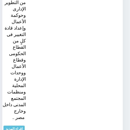
من التطوير
الإدارى
وحوكمة
الأعمال
وإعداد قادة
التغيير فى
كلٍ من
القطاع
الحكومى
وقطاع
الأعمال
ووحدات
الإدارة
المحلية
ومنظمات
المجتمع
المدنى داخل
وخارج
مصر ..
اقراء المزيد