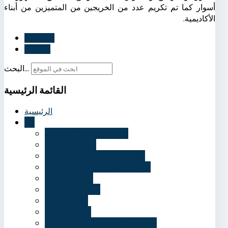
أسوار كما تم تكريم عدد من الخريجين من المتميزين من أبناء
الأكاديمية.
السابق
التالي
البحث...
القائمة
الرئيسية
الرئيسية
عنا
نُبذة تاريخية عن الأكاديمية
الرؤية والرسالة
الأهداف الاستراتيجية للأكاديمية
قرارات مجلس الأكاديمية العلمي
أخبار وفعاليات
ندوات ومؤتمرات
وظائف خالية
الحياة الطلابية
عناوين الأكاديمية بالقاهرة والفروع