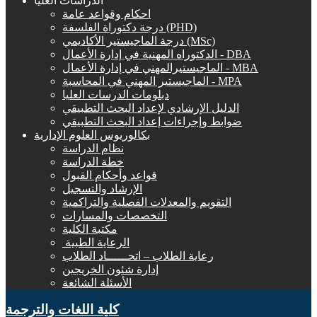
الدراسات العليا
احكام وقواعد عامة
درجة دكتوراة الفلسفة (PHD)
درجة الماجيستير الأكاديمي (MSc)
الدكتوراه المهنية في إدارة الأعمال - DBA
الماجيستيرالمهني في إدارة الأعمال - MBA
الماجيستير المهني في المحاسبة - MPA
دبلومات الدرسات العليا
الدليل الإرشادي لإعداد البحث التطبيقي
ضوابط وإجراءات إعداد البحث التطبيقي
بكالوريوس العلوم الإدارية
نظام الدراسة
خطة الدراسة
قواعد وأحكام القبول
الإرشاد والتسجيل
التقويم والمعدلات الفصلية والتراكمية
التخصصات والمسارات
مكتبة الكلية
الرعاية الطبية ‏
رعاية الطلاب – اتحــــــاد الطلاب
إدارة شئون الخريجين
الأسئلة الشائعة
كلية اللغات والترجمة