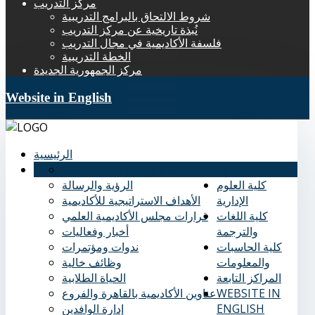
مركز التدريب
شروط الالتحاق بالبرامج التدريبية
نُبذة تاريخية عن مركز التدريب
فلسفة الأكاديمية في مجال التدريب
الخطة التدريبية
مركز الجمهورية الجديدة
Website in English
الرئيسية
عنا
نُبذة تاريخية عن الأكاديمية
كلية العلوم
الرؤية والرسالة
الإدارية
الأهداف الاستراتيجية للأكاديمية
كلية اللغات
قرارات مجلس الأكاديمية العلمي
والترجمة
أخبار وفعاليات
كلية الحاسبات
ندوات ومؤتمرات
والمعلومات
وظائف خالية
المراكز التابعة
الحياة الطلابية
WEBSITE IN
عناوين الأكاديمية بالقاهرة والفروع
ENGLISH
إدارة الوافدين