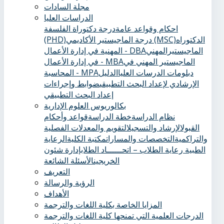
مجلة السادات
الدراسات العليا
احكام وقواعد عامة
درجة دكتوراة الفلسفة
الدكتوراه
درجة الماجيستير الأكاديمي (MSC)
(PHD)
الماجيستيرالمهني
المهنية في إدارة الأعمال - DBA
الماجيستير المهني في
في إدارة الأعمال - MBA
دبلومات الدرسات العليا
الدليل
المحاسبة - MPA
الإرشادي لإعداد البحث التطبيقي
ضوابط وإجراءات
إعداد البحث التطبيقي
بكالوريوس العلوم الإدارية
نظام الدراسة
خطة الدراسة
قواعد وأحكام
القبول
الإرشاد والتسجيل
التقويم والمعدلات الفصلية
والتراكمية
التخصصات والمسارات
مكتبة الكلية
الرعاية
الطبية ‏
رعاية الطلاب – اتحــــــاد الطلاب
إدارة شئون
الخريجين
الأسئلة الشائعة
التعريف
الرؤية والرسالة
الأهداف
المزايا الخاصة بكلية اللغات والترجمة
الدرجات العلمية التي تمنحها كلية اللغات والترجمة