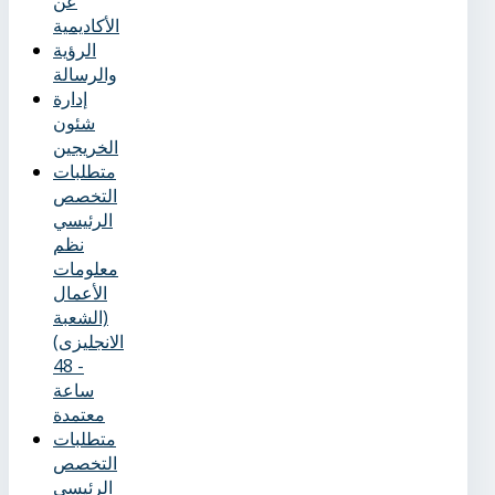
عن
الأكاديمية
الرؤية
والرسالة
إدارة
شئون
الخريجين
متطلبات
التخصص
الرئيسي
نظم
معلومات
الأعمال
(الشعبة
الانجليزى)
- 48
ساعة
معتمدة
متطلبات
التخصص
الرئيسي