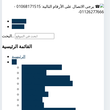
يرجى الاتصال على الأرقام التالية: 01068171515 -
01126277666-
السابق
التالي
البحث...
القائمة
الرئيسية
الرئيسية
عنا
نُبذة تاريخية عن الأكاديمية
الرؤية والرسالة
الأهداف الاستراتيجية للأكاديمية
قرارات مجلس الأكاديمية العلمي
أخبار وفعاليات
ندوات ومؤتمرات
وظائف خالية
الحياة الطلابية