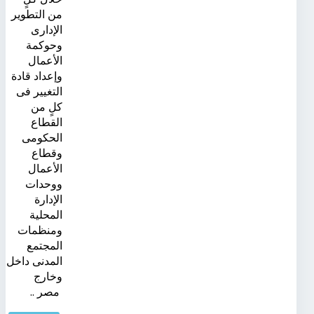
من التطوير
الإدارى
وحوكمة
الأعمال
وإعداد قادة
التغيير فى
كلٍ من
القطاع
الحكومى
وقطاع
الأعمال
ووحدات
الإدارة
المحلية
ومنظمات
المجتمع
المدنى داخل
وخارج
مصر ..