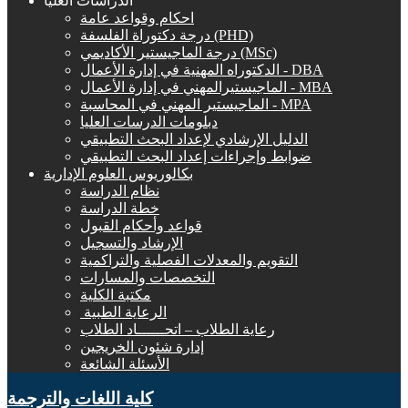
الدراسات العليا
احكام وقواعد عامة
درجة دكتوراة الفلسفة (PHD)
درجة الماجيستير الأكاديمي (MSc)
الدكتوراه المهنية في إدارة الأعمال - DBA
الماجيستيرالمهني في إدارة الأعمال - MBA
الماجيستير المهني في المحاسبة - MPA
دبلومات الدرسات العليا
الدليل الإرشادي لإعداد البحث التطبيقي
ضوابط وإجراءات إعداد البحث التطبيقي
بكالوريوس العلوم الإدارية
نظام الدراسة
خطة الدراسة
قواعد وأحكام القبول
الإرشاد والتسجيل
التقويم والمعدلات الفصلية والتراكمية
التخصصات والمسارات
مكتبة الكلية
الرعاية الطبية ‏
رعاية الطلاب – اتحــــــاد الطلاب
إدارة شئون الخريجين
الأسئلة الشائعة
كلية اللغات والترجمة