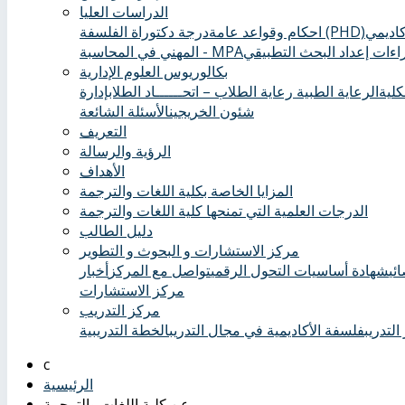
الدراسات العليا
درجة دكتوراة الفلسفة (PHD)
احكام وقواعد عامة
ءات إعداد البحث التطبيقي
المهني في المحاسبة - MPA
بكالوريوس العلوم الإدارية
كلية
الرعاية الطبية ‏
رعاية الطلاب – اتحــــــاد الطلاب
إدارة
شئون الخريجين
الأسئلة الشائعة
التعريف
الرؤية والرسالة
الأهداف
المزايا الخاصة بكلية اللغات والترجمة
الدرجات العلمية التي تمنحها كلية اللغات والترجمة
دليل الطالب
مركز الاستشارات و البحوث و التطوير
ئي
شهادة أساسيات التحول الرقمي
تواصل مع المركز
أخبار
مركز الاستشارات
مركز التدريب
التدريب
فلسفة الأكاديمية في مجال التدريب
الخطة التدريبية
الرئيسية
عن كلية اللغات والترجمة