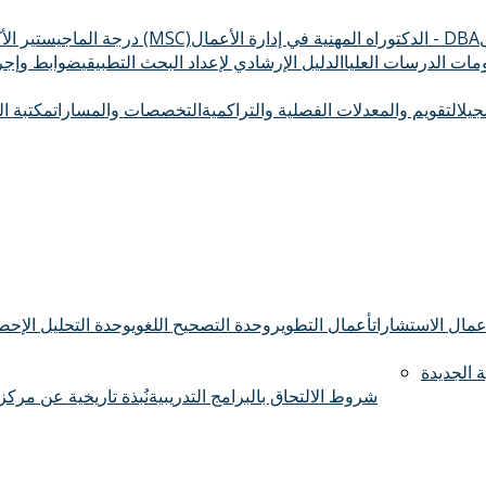
الدكتوراه المهنية في إدارة الأعمال - DBA
درجة الماجيستير الأكاديمي (MSC)
ومات الدرسات العليا
الدليل الإرشادي لإعداد البحث التطبيقي
ضوابط وإجرا
سجيل
التقويم والمعدلات الفصلية والتراكمية
التخصصات والمسارات
مكتبة ال
عمال الاستشارات
أعمال التطوير
وحدة التصحيح اللغوي
وحدة التحليل الإحصا
 الجديدة
شروط الالتحاق بالبرامج التدريبية
نُبذة تاريخية عن مركز 