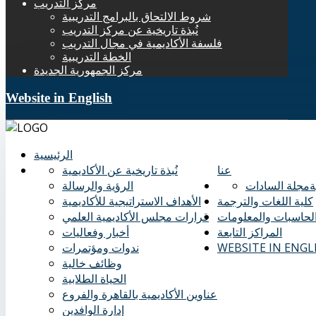
مركز التدريب
شروط الالتحاق بالبرامج التدريبية
نُبذة تاريخية عن مركز التدريب
فلسفة الأكاديمية في مجال التدريب
الخطة التدريبية
مركز الجمهورية الجديدة
Website in English
الرئيسية
عنا
نُبذة تاريخية عن الأكاديمية
ة
مجلة السادات
الرؤية والرسالة
كلية اللغات والترجمة
الأهداف الاستراتيجية للأكاديمية
الحاسبات والمعلومات
قرارات مجلس الأكاديمية العلمي
المراكز التابعة
أخبار وفعاليات
WEBSITE IN ENGL
ندوات ومؤتمرات
وظائف خالية
الحياة الطلابية
عناوين الأكاديمية بالقاهرة والفروع
إدارة الوافدين