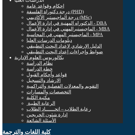
الدراسات العليا
احكام وقواعد عامة
درجة دكتوراة الفلسفة (PHD)
درجة الماجيستير الأكاديمي (MSc)
الدكتوراه المهنية في إدارة الأعمال - DBA
الماجيستيرالمهني في إدارة الأعمال - MBA
الماجيستير المهني في المحاسبة - MPA
دبلومات الدرسات العليا
الدليل الإرشادي لإعداد البحث التطبيقي
ضوابط وإجراءات إعداد البحث التطبيقي
بكالوريوس العلوم الإدارية
نظام الدراسة
خطة الدراسة
قواعد وأحكام القبول
الإرشاد والتسجيل
التقويم والمعدلات الفصلية والتراكمية
التخصصات والمسارات
مكتبة الكلية
الرعاية الطبية ‏
رعاية الطلاب – اتحــــــاد الطلاب
إدارة شئون الخريجين
الأسئلة الشائعة
كلية اللغات والترجمة