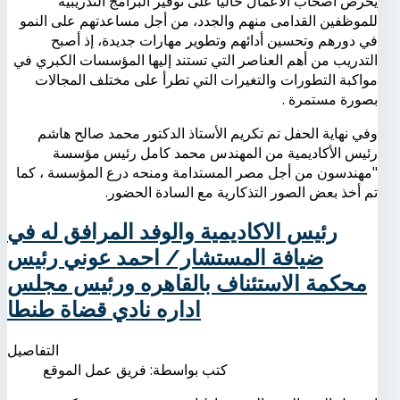
يحرص أصحاب الأعمال حاليًا على توفير البرامج التدريبية
للموظفين القدامى منهم والجدد، من أجل مساعدتهم على النمو
في دورهم وتحسين أدائهم وتطوير مهارات جديدة، إذ أصبح
التدريب من أهم العناصر التي تستند إليها المؤسسات الكبري في
مواكبة التطورات والتغيرات التي تطرأ على مختلف المجالات
بصورة مستمرة .
وفي نهاية الحفل تم تكريم الأستاذ الدكتور محمد صالح هاشم
رئيس الأكاديمية من المهندس محمد كامل رئيس مؤسسة
"مهندسون من أجل مصر المستدامة ومنحه درع المؤسسة ، كما
تم أخذ بعض الصور التذكارية مع السادة الحضور.
رئيس الاكاديمية والوفد المرافق له في
ضيافة المستشار/ احمد عوني رئيس
محكمة الاستئناف بالقاهره ورئيس مجلس
اداره نادي قضاة طنطا
التفاصيل
كتب بواسطة:
فريق عمل الموقع