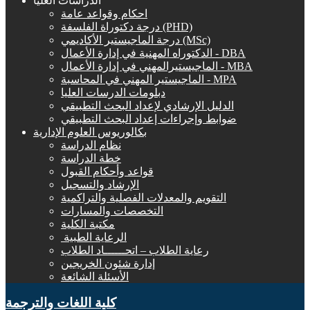
الدراسات العليا
احكام وقواعد عامة
درجة دكتوراة الفلسفة (PHD)
درجة الماجيستير الأكاديمي (MSc)
الدكتوراه المهنية في إدارة الأعمال - DBA
الماجيستيرالمهني في إدارة الأعمال - MBA
الماجيستير المهني في المحاسبة - MPA
دبلومات الدرسات العليا
الدليل الإرشادي لإعداد البحث التطبيقي
ضوابط وإجراءات إعداد البحث التطبيقي
بكالوريوس العلوم الإدارية
نظام الدراسة
خطة الدراسة
قواعد وأحكام القبول
الإرشاد والتسجيل
التقويم والمعدلات الفصلية والتراكمية
التخصصات والمسارات
مكتبة الكلية
الرعاية الطبية ‏
رعاية الطلاب – اتحــــــاد الطلاب
إدارة شئون الخريجين
الأسئلة الشائعة
كلية اللغات والترجمة