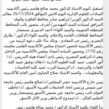
استقبل اليوم الاستاذ الدكتور محمد صالح هاشم رئيس أكاديمية
السادات للعلوم الإدارية اليوم الاثنين الموافق 25/11/2024 معالى
السيد الدكتور الوزير/ إبراهيم صابر محافظ القاهرة والوفد
المرافق لسيادته السيد المهندس/ أشرف منصور نائب المحافظ
للمنطقة الجنوبية، والسيد اللواء/ أحمد الدميرى مستشار
المحافظ للعلاقات العامة والإعلام، والسيد اللواء الدكتور / طارق
البحيرى رئيس حى المعادى ، وذلك بناءً على دعوة كريمة من
رئيس الأكاديمية لحضور اجتماع مجلس الأكاديمية العلمى بجلسته
رقم (173)، وبحضور السادة أعضاء مجلس الأكاديمية من الداخل
وهم ا.د/ابراهيم المصرى رئيس نادى أعضاء هيئة التدريس ، ا.د/
أنور النقيب عميد كلية العلوم الادارية ،ا.دهاله توفيق عميد كلية
اللغات والترجمة ، ا.د/كرستينا البرت عميد كلية الحاسبات
والمعلومات ، والسيد الاستاذ صلاح الصاوى امين العام للأكاديمية.
ومن خارج الأكاديمية حضر المجلس ا.د/صالح هاشم رئيس جامعة
عين شمس ورئيس اتحاد الجامعات العربية الأسبق، ا.د/عاطف
العوام نائب رئيس جامعة عين شمس الأسبق ومستشار وزير
التعليم العالى ، ا.د/ممدوح الدماطى وزير الاثار الأسبق.
بدأ اللقاء بكلمة الأستاذ الدكتور/ محمد صالح هاشم رئيس