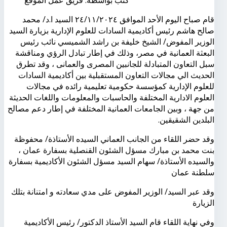
قام صباح اليوم الأحد الموافق ٢٤/١١/٢٠٢٤ السيد ا.د/ محمد
صالح هاشم رئيس أكاديمية السادات للعلوم الإدارية بزيارة السيد
الوزير المفوض/ الشيخ خليفة بن راشد الشميسي نائب رئيس
البعثة العمانية في مصر، وذلك في إطار تبادل الرؤي ومناقشة
سبل التعاون المتبادلة للجانبين المصرى والعمانى ، وقد تطرق
الحديث الي مجالات التعاون المستقبلية بين أكاديمية السادات
للعلوم الإدارية كمؤسسة حكومية تعليمية رائده في مجالات
العلوم الادارية المختلفة والحاسبات والمعلومات واللغات الحديثة
من جهة ، وبين الجامعات العمانية المختلفة في إطار دعم مصالح
البلدين الشقيقين.
وقد حضر اللقاء من الجانب العماني السيده الأستاذة/ محفوظة
بنت محمد بن مبارك مسؤل الشئون القنصلية بسفارة عمان ،
والسيده الأستاذة/ سهام السيد مسؤل الشئون الأكاديمية بسفارة
سلطنة عمان
وقد عبر السيد/ الوزير المفوض على مدي سعادته و امتنانة بتلك
الزيارة
وفي نهاية اللقاء قام السيد الأستاذ الدكتور/ رئيس الأكاديمية