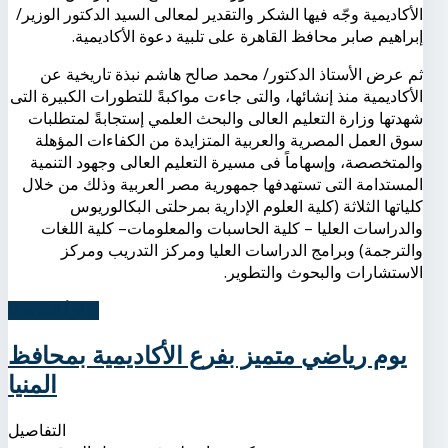
الأكاديمية وجّه فيها الشكر والتقدير لمعالى السيد الدكتور الوزير/
إبراهيم صابر محافظ القاهرة على تلبية دعوة الأكاديمية.
ثم عرض الأستاذ الدكتور/ محمد صالح هاشم نبذة تاريخية عن
الأكاديمية منذ إنشائها، والتى جاءت مواكبةً للتطورات الكبيرة التى
شهدتها وزارة التعليم العالى والبحث العلمي إستجابةً لمتطلبات
سوق العمل المصرية والعربية المتزايدة من الكفاءات المؤهلة
والمتخصصة، وإسهاماً فى مسيرة التعليم العالى وجهود التنمية
المستدامة التى تستهدفها جمهورية مصر العربية وذلك من خلال
كلياتها الثلاثة (كلية العلوم الإدارية بمرحلتى البكالوريوس
والدراسات العليا – كلية الحاسبات والمعلومات– كلية اللغات
والترجمة) وبرامج الدراسات العليا ومركز التدريب ومركز
الاستشارات والبحوث والتطوير.
اِقرأ المزيد...
يوم رياضي متميز بفرع الأكاديمية بمحافظ
المنيا
التفاصيل