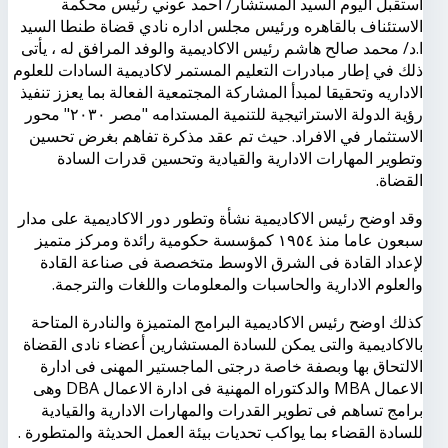
استقبل اليوم السيد المستشار/ احمد عوني رئيس محكمة
الاستئناف بالقاهره ورئيس مجلس اداره نادي قضاة طنطا السيد
ا.د/ محمد صالح هاشم رئيس الاكاديمية والوفد المرافق له ، يأتى
ذلك في إطار مبادرات التعليم المستمر لاكاديمية السادات للعلوم
الاداريه وتحقيقا لمبدأ المشاركة المجتمعية الفعالة بما يعزز تنفيذ
رؤية الدولة الاستراتيجية للتنمية المستدامه "مصر ٢٠٣٠" محور
الاستثمار في الافراد. حيث تم عقد مذكرة تفاهم بغرض تحسين
وتطوير المهارات الادارية والقيادية وتحسين قدرات السادة
القضاة.
وقد اوضح رئيس الاكاديمية نشأة وتطور دور الاكاديمية على مدار
سبعون عاما منذ ١٩٥٤ كمؤسسة حكومية رائدة ومركز متميز
لإعداد القادة فى الشرق الاوسط متخصصة فى صناعة القادة
والعلوم الادارية والحاسبات والمعلومات واللغات والترجمة.
كذلك اوضح رئيس الاكاديمية البرامج المتميزة والنادرة المتاحة
بالاكاديمية والتى يمكن للسادة المستشارين أعضاء نادى القضاة
الالتحاق بها وبصفة خاصة درجتى الماجستير المهنى فى ادارة
الاعمال MBA والدكتوراه المهنية فى ادارة الاعمال DBA وهى
برامج تساهم فى تطوير القدرات والمهارات الادارية والقيادية
للسادة القضاء بما يواكب تحديات بيئة العمل الحديثة والمتطورة .