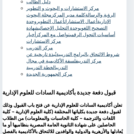
دليل الطالب
مركز الاستشارات و البحوث و التطوير
الرؤية والرسالة
كلمة مدير المركز
مجلة البحوث
الإدارية
أعمال الاستشارات
أعمال التطوير
وحدة
التصحيح اللغوي
وحدة التحليل الإحصائي
شهادة
أساسيات التحول الرقمي
تواصل مع المركز
أخبار
مركز الاستشارات
مركز التدريب
شروط الالتحاق بالبرامج التدريبية
نُبذة تاريخية عن
مركز التدريب
فلسفة الأكاديمية في مجال
التدريب
الخطة التدريبية
مركز الجمهورية الجديدة
قبول دفعة جديدة بأكاديمية السادات للعلوم الإدارية
تعلن أكاديمية السادات للعلوم الإدارية عن فتح باب القبول وذلك
لقبول دفعة جديدة بكلياتها المختلفة (كلية العلوم الإدارية – كلية
اللغات والترجمة – كلية الحاسبات والمعلومات) من الطلاب
الحاصلين على شهادة الثانوية العامة المصرية بنظاميها أو ما
يُعادلها والأزهرية والدولية والوافدين للالتحاق بالأكاديمية بالفصل