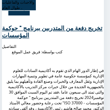
والاحداث والفاعليات
طوال العام ..
اقرأ التفاصيل
تخريج دفعة من المتدربين ببرنامج " حوكمة
المؤسسات
التفاصيل
كتب بواسطة:
فريق عمل الموقع
في إطار الدور الهام الذي تقوم به أكاديمية السادات للعلوم
الإدارية كمؤسسة حكومية عامة في تطوير وتنمية المهارات
الإدارية وثقل المعارف والخبرات وصنع القادة وتأهيلهم بما يليق
بالجمهورية الجديدة من خلال خبرات مركز التدريب بالأكاديمية
والتى تمتد الى سبعون عاما ،فقد تم اليوم السبت الموافق 30
نوفمبر2024 تخريج دفعة من المتدربين ببرنامج " حوكمة
المؤسسات - ISO 37000" تحت رعاية وحضور معالي الأستاذ
الدكتور محمد صالح هاشم رئيس الأكاديمية ، وقد ألقي سيادته