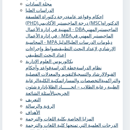
مجلة السادات
الدراسات العليا
احكام وقواعد عامة
درجة دكتوراة الفلسفة
الدكتوراه
درجة الماجيستير الأكاديمي (MSC)
(PHD)
الماجيستيرالمهني
المهنية في إدارة الأعمال - DBA
الماجيستير المهني في
في إدارة الأعمال - MBA
دبلومات الدرسات العليا
الدليل
المحاسبة - MPA
الإرشادي لإعداد البحث التطبيقي
ضوابط وإجراءات
إعداد البحث التطبيقي
بكالوريوس العلوم الإدارية
نظام الدراسة
خطة الدراسة
قواعد وأحكام
القبول
الإرشاد والتسجيل
التقويم والمعدلات الفصلية
والتراكمية
التخصصات والمسارات
مكتبة الكلية
الرعاية
الطبية ‏
رعاية الطلاب – اتحــــــاد الطلاب
إدارة شئون
الخريجين
الأسئلة الشائعة
التعريف
الرؤية والرسالة
الأهداف
المزايا الخاصة بكلية اللغات والترجمة
الدرجات العلمية التي تمنحها كلية اللغات والترجمة