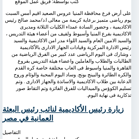
كتب بواسطة:
فريق عمل الموقع
على أرض فرع محافظة المنيا عروس الصعيد اقيم أمس السبت
يوم رياضى متميز برعاية كريمة من معالى ا.د/محمد صالح رئيس
الاكاديمية ، وحضور السادة عمداء الكليات الثلاثة ومديرى
الاكاديمية بفرع المنيا وأسيوط ولفيف من أعضاء هيئة التدريس ،
والسيد الامين العام والسيد اللواء مدر امن الاكاديمية والسيد
رئيس الادارة المركزية وقيادات الجهاز الادارى بالأكاديمية
، وشارك فى اليوم الرياضى عدد كبير من الفرق الرياضية من
الطالبات والطلاب والعاملين واعضاء هيئة التدريس بفروع
القاهرة والمنيا واسيوط فى العاب مختلفة خاصة كره القدم
والكره الطائرة والبينج بونج. وساد اليوم المحبة والوئام وروح
الدعابة بين طلاب الاكاديمية والاساتذة والجهاز الادارى . وتم
تسليم الكوؤس والميداليات للفرق الفائزة وتم التقاط صور
تذكارية فى نهاية اليوم.
زيارة رئيس الأكاديمية لنائب رئيس البعثة
العمانية في مصر
التفاصيل
كتب بواسطة:
فريق عمل الموقع