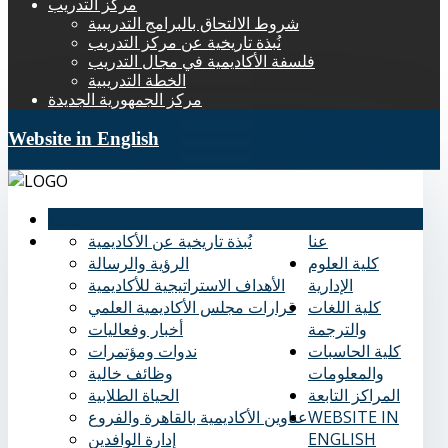
مركز التدريب
شروط الالتحاق بالبرامج التدريبية
نُبذة تاريخية عن مركز التدريب
فلسفة الأكاديمية في مجال التدريب
الخطة التدريبية
مركز الجمهورية الجديدة
Website in English
الرئيسية
عنا
نُبذة تاريخية عن الأكاديمية
كلية العلوم
الرؤية والرسالة
الإدارية
الأهداف الاستراتيجية للأكاديمية
كلية اللغات
قرارات مجلس الأكاديمية العلمي
والترجمة
أخبار وفعاليات
كلية الحاسبات
ندوات ومؤتمرات
والمعلومات
وظائف خالية
المراكز التابعة
الحياة الطلابية
WEBSITE IN
عناوين الأكاديمية بالقاهرة والفروع
ENGLISH
إدارة الوافدين