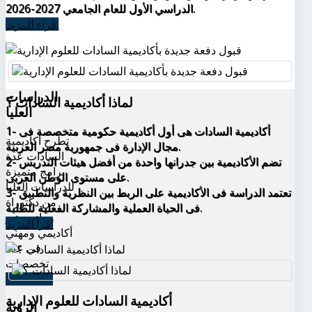
الدراسي الأول للعام الجامعي 2027-2026.
اقراء المزيد
الدراسات
لماذا أكاديمية السادات ؟
العليا
1- أكاديمية السادات هى أول أكاديمية حكومية متخصصة فى
تطرح أكاديمية
مجال الإدارة فى جمهورية مصر العربية.
السادات عدة
2- تضم الأكاديمية بين جدرانها واحدة من أفضل هيئات التدريس
برامج متميزة
على مستوى الوطن العربى.
للدراسات العليا
3- تعتمد الدراسة فى الأكاديمية على الربط بين النظرية والتطبيق
من دكتوراة
فى الحياة العملية والمشاركة الفعلية للطلبة.
وماجيستير
اقرأ المزيد
أكاديمي ومهني
في عدة
تخصصات
اقرأ المزيد
أكاديمية السادات للعلوم الإدارية
الرؤية