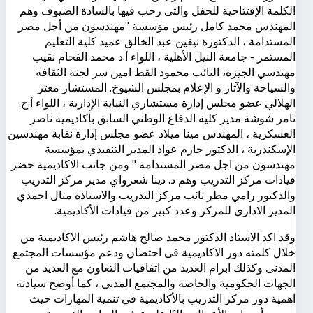
الكلمة الإفتتاحية للحفل والتى رحب فيها بالسادة الضيوف وهم
المهندس محمد كامل رئيس مؤسسة "مهندسون من أجل مصر
المستدامة ، الدكتورة نيفين عبد الخالق عميد كلية التعليم
المستمر - جامعة النيل الأهلية ، اللواء أ.د محمد الفحام نقيب
مهندسي الجيزة، النائب محمود القط امين سر لجنة الثقافة
والسياحة والآثار و الإعلام بمجلس الشيوخ. المستشار معتز
الهلالي عضو مجلس إدارة مستشاري النيابة الإدارية ، اللواء أ.ح.
تامر شوشة مدير كلية الدفاع الوطني السابق بأكاديمية ناصر
العسكرية ، المهندس مينا ميلاد عضو مجلس إدارة نقابة مهندسين
الإسكندرية ، الدكتور حازم عواد المدير التنفيذي بمؤسسة
مهندسون من اجل مصر المستدامة " ومن جانب الاكاديمية حضر
قيادات مركز التدريب وهم د. دينا شعرواي مدير مركز التدريب
والدكتور رامي مطر نائب مركز التدريب والاستاذة منال احمدي
المدير الاداري للمركز وعدد كبير من قيادات الأكاديمية.
وقد اكد الاستاذ الدكتور محمد صالح هاشم رئيس الاكاديمية من
خلال كلمته دور الاكاديمية فى احتضان ودعم مؤسسات المجتمع
المدنى وكذلك ابرام العديد من اتفاقيات التعاون مع العديد من
الجهات الحكومية والخاصة والمجتمع المدنى ، كما أوضح سيادته
اهمية دور مركز التدريب بالأكاديمية في تنمية المهارات حيث