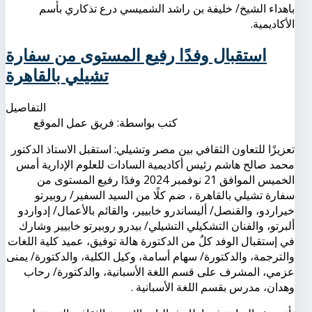
باهداء الشيخ/ خليفة بن راشد الشميسي درع تذكاري بأسم
الأكاديمية.
استقبال وفدًا رفيع المستوى من سفارة
تشيلي بالقاهرة
التفاصيل
كتب بواسطة:
فريق عمل الموقع
تعزيزًا للتعاون الثقافي بين مصر وتشيلي: استقبل الاستاذ الدكتور
محمد صالح هاشم رئيس أكاديمية السادات للعلوم الإدارية أمس
الخميس الموافق 21 نوفمبر 2024 وفدًا رفيع المستوى من
سفارة تشيلي بالقاهرة ، ضم كلًا من السيد السفير/ روبيرتو
خيراردو، والقنصل/ أليساندرو خابيير، والقائم بالأعمال/ إدواردو
ألبرتو، والفنان التشكيلي التشيلي/ بيدرو روبيرتو خابيير وشارك
في إستقبال الوفد كلٌ من الدكتورة هالة توفيق، عميد كلية اللغات
والترجمة، والدكتورة/ سهام أسامة، وكيل الكلية، والدكتورة/ يمنى
عزمي، المشرف على قسم اللغة الأسبانية، والدكتورة/ رحاب
وهدان، مدرس بقسم اللغة الأسبانية .