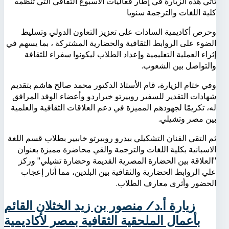
تأتي هذه الزيارة في إطار فعاليات الاسبوع الثقافي التي تنظمه
كلية اللغات والترجمة سنويا
وحرص أكاديمية السادات على تعزيز التعاون الدولي وتسليط
الضوء على الروابط الثقافية والحضارية المشتركة ، بما يسهم في
إثراء العملية التعليمية وإعداد الطلاب ليكونوا سفراء للثقافة
والتواصل بين الشعوب.
وفي ختام الزيارة، قام الأستاذ الدكتور محمد صالح هاشم بتقديم
شهادات التقدير للسفير روبيرتو خيراردو وأعضاء الوفد المرافق
له، تكريمًا لجهودهم المميزة في دعم العلاقات الثقافية والعلمية
بين مصر وتشيلي.
ثم التقي الفنان التشكيلي بيدرو روبيرتو خابيير بطلاب قسم اللغة
الاسبانية بكلية اللغات والترجمة والقي محاضرة مميزة بعنوان
"العلاقة بين الحضارة المصرية القديمة وحضارة تشيلي" وركز
علي الروابط الحضارية والثقافية بين البلدين، مما أثار إعجاب
الحضور وأثرى معارف الطلاب.
زيارة أ.د/ منصور بن زيد الخثلان القائم
بأعمال الملحقية الثقافية بمصر لأكاديمية