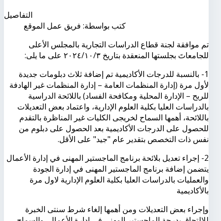
التفاصيل
كتب بواسطة:
فريق عمل الموقع
تم موافقة لجنة قطاع الدراسات التجارية بالمجلس الأعلى
للجامعاتَ بجلستها المنعقدة بتاريخ ٢٠٢٤/١٠/٣ على ما يلى:
1- بالنسبة للدرجات الأكاديمية تم إضافة ثلاث دبلومات جديدة
لأول مرة (إدارة المنظمات العامة – إدارة المنظمات غير الهادفة
للربح – الإدارة المحلية ومكافحة الفساد) باللائحة الدراسية
بالدراسات العليا بكلية العلوم الإدارية، واعتماد بعض التعديلات
باللائحة، أهمها السماح لخريجى الكليات غير المناظرة بالتقدم
للحصول على الدرجات الأكاديمية بعد الحصول على دبلوم من
نفس ذات التخصص بتقدير عام "جيد" على الأقل.
2- إجراء تعديل بلائحة برنامج الماجستير المهنى في إدارة الأعمال
يتضمن إضافة برنامج الماجستير المهنى في إدارة الجودة
والعمليات بالدراسات العليا بكلية العلوم الإدارية لاول مرة
بالأكاديمية
وإجراء بعض التعديلات ومن أهمها إلغاء شرط سنتى الخبرة
للالتحاق بدرجة الماجستير المهنى في إدارة الأعمال، والسماح