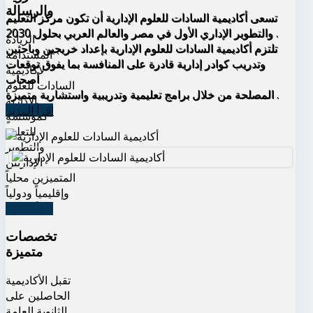
والرسالة
تسعى أكاديمية السادات للعلوم الإدارية أن تكون مركز التعليم
والتطوير الإداري الأول في مصر والعالم العربي بحلول 2030 .
الريادة
تلتزم أكاديمية السادات للعلوم الإدارية بإعداد خريجين وباحثين
المستدامة
وتدريب كوادر إدارية قادرة على المنافسة بما يفوق توقعات
لأكاديمية
أصحاب
السادات للعلوم
المصلحة من خلال برامج تعليمية وتدريبية واستشارية متميزة .
الإدارية
اقرأ المزيد
كمؤسسةٍ
للتعليم
والتطوير
الإداريين
المتميزين محلياً
وإقليمياً ودولياً
اقرأ المزيد
تخصصات
متميزة
تقبل الأكاديمية
الحاصلين على
الثانوية العامة