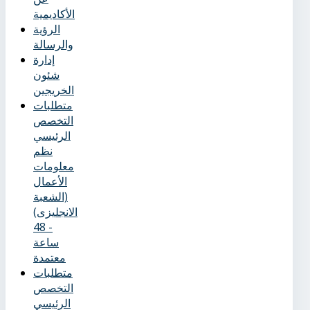
الأكاديمية
الرؤية
والرسالة
إدارة
شئون
الخريجين
متطلبات
التخصص
الرئيسي
نظم
معلومات
الأعمال
(الشعبة
الانجليزى)
- 48
ساعة
معتمدة
متطلبات
التخصص
الرئيسي