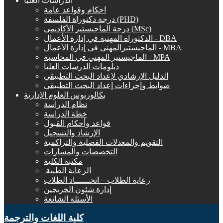
الدراسات العليا
احكام وقواعد عامة
درجة دكتوراة الفلسفة (PHD)
درجة الماجيستير الأكاديمي (MSc)
الدكتوراه المهنية في إدارة الأعمال - DBA
الماجيستيرالمهني في إدارة الأعمال - MBA
الماجيستير المهني في المحاسبة - MPA
دبلومات الدرسات العليا
الدليل الإرشادي لإعداد البحث التطبيقي
ضوابط وإجراءات إعداد البحث التطبيقي
بكالوريوس العلوم الإدارية
نظام الدراسة
خطة الدراسة
قواعد وأحكام القبول
الإرشاد والتسجيل
التقويم والمعدلات الفصلية والتراكمية
التخصصات والمسارات
مكتبة الكلية
الرعاية الطبية ‏
رعاية الطلاب – اتحــــــاد الطلاب
إدارة شئون الخريجين
الأسئلة الشائعة
كلية اللغات والترجمة