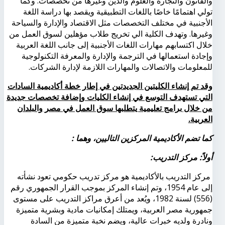
والقانون والتجارة والعلوم والدين وغيرها من تخصصات. وكما
تولي اهتمامًا خاصًا باللغات التطبيقية ويقصد بها دراسة اللغة
الأجنبية في مختلف التخصصات مثل الاقتصاد والإدارة والسياحة
وغيرها. وتهدف الكلية الي تخريج طلاب مؤهلين لسوق العمل من
خلال اكتسابهم مهارات اللغات الأجنبية إلى جانب اللغة العربية
وإجادة استعمالها في الترجمة والإدارة والمعرفة التكنولوجية
للمعلومات والاتصالات والمهارات اللازمة لإدارة الشركات.
وقد تم إنشاء الكليتين الجديدتين في إطار خطة أكاديمية السادات
التي تستهدف التوسع في إنشاء الكليات وإضافة تخصصات جديدة
من خلال برامج تعليمية يتطلبها سوق العمل في مصر والبلدان
العربية.
كما تضم الأكاديمية المركزين التاليين، وهما :
أولاً: مركز التدريب:
مركز التدريب بالأكاديمية هو مركز تدريب حكومي تعود نشأته
إلى عام 1954، وتم إنشاء المركز بموجب القرار الجمهوري رقم
(556) لسنة 1982، ويُعد من أعرق مراكز التدريب على مستوى
جمهورية مصر العربية، ويمتلك إمكانيات مادية وبشرية متميزة
ونادرة ولديه خبرات عالية، ويضم نخبة متميزة من السادة