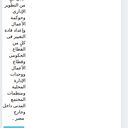
من التطوير
الإدارى
وحوكمة
الأعمال
وإعداد قادة
التغيير فى
كلٍ من
القطاع
الحكومى
وقطاع
الأعمال
ووحدات
الإدارة
المحلية
ومنظمات
المجتمع
المدنى داخل
وخارج
مصر ..