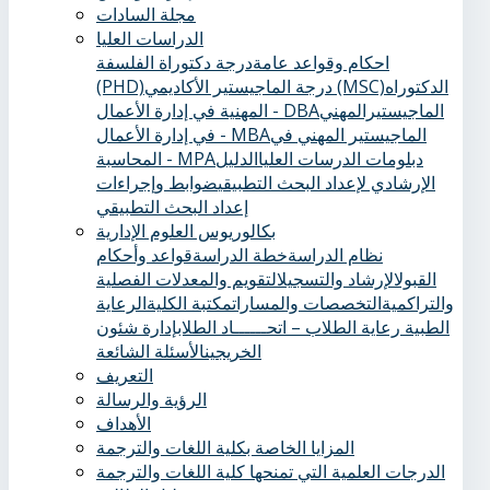
مجلة السادات
الدراسات العليا
احكام وقواعد عامة
درجة دكتوراة الفلسفة
الدكتوراه
درجة الماجيستير الأكاديمي (MSC)
(PHD)
الماجيستيرالمهني
المهنية في إدارة الأعمال - DBA
الماجيستير المهني في
في إدارة الأعمال - MBA
دبلومات الدرسات العليا
الدليل
المحاسبة - MPA
الإرشادي لإعداد البحث التطبيقي
ضوابط وإجراءات
إعداد البحث التطبيقي
بكالوريوس العلوم الإدارية
نظام الدراسة
خطة الدراسة
قواعد وأحكام
القبول
الإرشاد والتسجيل
التقويم والمعدلات الفصلية
والتراكمية
التخصصات والمسارات
مكتبة الكلية
الرعاية
الطبية ‏
رعاية الطلاب – اتحــــــاد الطلاب
إدارة شئون
الخريجين
الأسئلة الشائعة
التعريف
الرؤية والرسالة
الأهداف
المزايا الخاصة بكلية اللغات والترجمة
الدرجات العلمية التي تمنحها كلية اللغات والترجمة