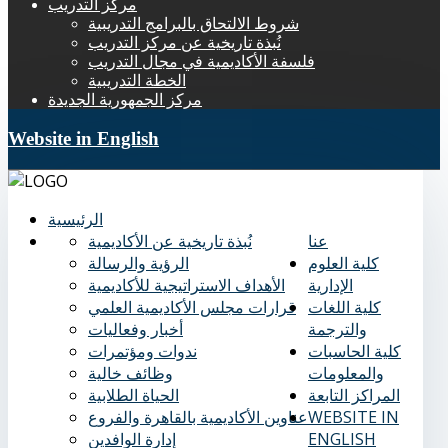
مركز التدريب
شروط الالتحاق بالبرامج التدريبية
نُبذة تاريخية عن مركز التدريب
فلسفة الأكاديمية في مجال التدريب
الخطة التدريبية
مركز الجمهورية الجديدة
Website in English
الرئيسية
عنا
نُبذة تاريخية عن الأكاديمية
كلية العلوم
الرؤية والرسالة
الإدارية
الأهداف الاستراتيجية للأكاديمية
كلية اللغات
قرارات مجلس الأكاديمية العلمي
والترجمة
أخبار وفعاليات
كلية الحاسبات
ندوات ومؤتمرات
والمعلومات
وظائف خالية
المراكز التابعة
الحياة الطلابية
WEBSITE IN
عناوين الأكاديمية بالقاهرة والفروع
ENGLISH
إدارة الوافدين