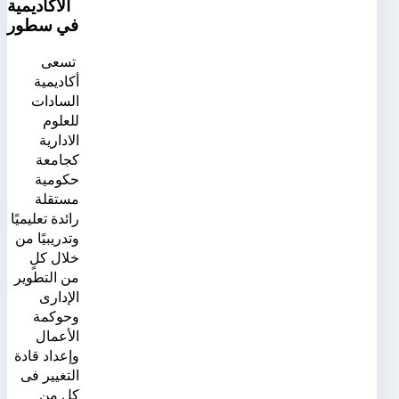
الأكاديمية
في سطور
تسعى
أكاديمية
السادات
للعلوم
الادارية
كجامعة
حكومية
مستقلة
رائدة تعليميًا
وتدريبيًا من
خلال كلٍ
من التطوير
الإدارى
وحوكمة
الأعمال
وإعداد قادة
التغيير فى
كلٍ من