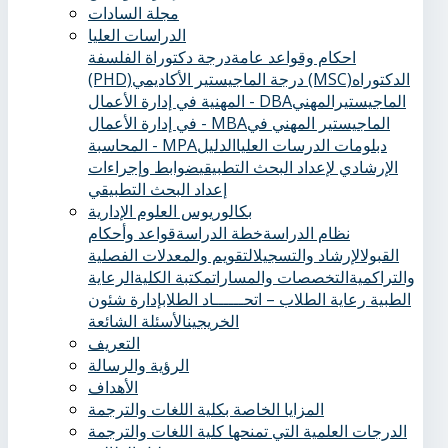
مجلة السادات
الدراسات العليا
احكام وقواعد عامة
درجة دكتوراة الفلسفة
الدكتوراه
درجة الماجيستير الأكاديمي (MSC)
(PHD)
الماجيستيرالمهني
المهنية في إدارة الأعمال - DBA
الماجيستير المهني في
في إدارة الأعمال - MBA
دبلومات الدرسات العليا
الدليل
المحاسبة - MPA
الإرشادي لإعداد البحث التطبيقي
ضوابط وإجراءات
إعداد البحث التطبيقي
بكالوريوس العلوم الإدارية
نظام الدراسة
خطة الدراسة
قواعد وأحكام
القبول
الإرشاد والتسجيل
التقويم والمعدلات الفصلية
والتراكمية
التخصصات والمسارات
مكتبة الكلية
الرعاية
الطبية ‏
رعاية الطلاب – اتحــــــاد الطلاب
إدارة شئون
الخريجين
الأسئلة الشائعة
التعريف
الرؤية والرسالة
الأهداف
المزايا الخاصة بكلية اللغات والترجمة
الدرجات العلمية التي تمنحها كلية اللغات والترجمة