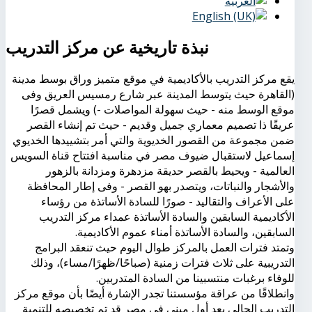
نبذة تاريخية عن مركز التدريب
يقع مركز التدريب بالأكاديمية في موقع متميز وراق بوسط مدينة
(القاهرة حيث يتوسط المدينة عبر شارع رمسيس العريق وفى
موقع الوسط منه - حيث سهولة المواصلات -) ويشمل قصرًا
عريقًا ذا تصميم معماري جميل وقديم - حيث تم إنشاء القصر
ضمن مجموعة من القصور الخديوية والتي أمر بتشييدها الخديوي
إسماعيل لاستقبال ضيوف مصر في مناسبة افتتاح قناة السويس
العالمية - ويحيط بالقصر حديقة مزدهرة ومزدانة بالزهور
والأشجار والنباتات، ويتصدر بهو القصر - وفى إطار المحافظة
على الأعراف والتقاليد - صورًا للسادة الأساتذة من رؤساء
الأكاديمية السابقين والسادة الأساتذة عمداء مركز التدريب
السابقين، والسادة الأساتذة أمناء عموم الأكاديمية.
وتمتد فترات العمل بالمركز طوال اليوم حيث تنعقد البرامج
التدريبية على ثلاث فترات زمنية (صباحًا/ظهرًا/مساء)، وذلك
للوفاء برغبات منتسبينا من السادة المتدربين.
وانطلاقًا من عراقة مؤسستنا تجدر الإشارة أيضًا بأن موقع مركز
التدريب الحالي يعد أول مبنى في مصر قد تم تخصيصه للتنمية