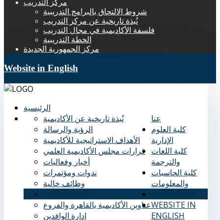
مركز التدريب
شروط الالتحاق بالبرامج التدريبية
نُبذة تاريخية عن مركز التدريب
فلسفة الأكاديمية في مجال التدريب
الخطة التدريبية
مركز الجمهورية الجديدة
Website in English
الرئيسية
عنا
نُبذة تاريخية عن الأكاديمية
كلية العلوم
الرؤية والرسالة
الإدارية
الأهداف الاستراتيجية للأكاديمية
كلية اللغات
قرارات مجلس الأكاديمية العلمي
والترجمة
أخبار وفعاليات
كلية الحاسبات
ندوات ومؤتمرات
والمعلومات
وظائف خالية
المراكز التابعة
الحياة الطلابية
WEBSITE IN
عناوين الأكاديمية بالقاهرة والفروع
ENGLISH
إدارة الوافدين