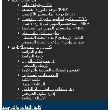
الدراسات العليا
احكام وقواعد عامة
درجة دكتوراة الفلسفة (PHD)
درجة الماجيستير الأكاديمي (MSc)
الدكتوراه المهنية في إدارة الأعمال - DBA
الماجيستيرالمهني في إدارة الأعمال - MBA
الماجيستير المهني في المحاسبة - MPA
دبلومات الدرسات العليا
الدليل الإرشادي لإعداد البحث التطبيقي
ضوابط وإجراءات إعداد البحث التطبيقي
بكالوريوس العلوم الإدارية
نظام الدراسة
خطة الدراسة
قواعد وأحكام القبول
الإرشاد والتسجيل
التقويم والمعدلات الفصلية والتراكمية
التخصصات والمسارات
مكتبة الكلية
الرعاية الطبية ‏
رعاية الطلاب – اتحــــــاد الطلاب
إدارة شئون الخريجين
الأسئلة الشائعة
كلية اللغات والترجمة