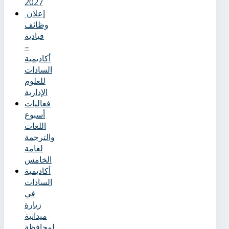
2027
إعلان
وظائف
قيادية
–
أكاديمية
السادات
للعلوم
الإدارية
فعاليات
أسبوع
اللغات
والترجمة
لعامة
الخامس
أكاديمية
السادات
في
زيارة
ميدانية
لمحافظة