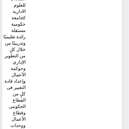
للعلوم
الادارية
كجامعة
حكومية
مستقلة
رائدة تعليميًا
وتدريبيًا من
خلال كلٍ
من التطوير
الإدارى
وحوكمة
الأعمال
وإعداد قادة
التغيير فى
كلٍ من
القطاع
الحكومى
وقطاع
الأعمال
ووحدات