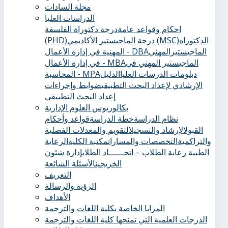
مجلة السادات
الدراسات العليا
احكام وقواعد عامة
درجة دكتوراة الفلسفة
الدكتوراه
درجة الماجيستير الأكاديمي (MSC)
(PHD)
الماجيستيرالمهني
المهنية في إدارة الأعمال - DBA
الماجيستير المهني في
في إدارة الأعمال - MBA
دبلومات الدرسات العليا
الدليل
المحاسبة - MPA
الإرشادي لإعداد البحث التطبيقي
ضوابط وإجراءات
إعداد البحث التطبيقي
بكالوريوس العلوم الإدارية
نظام الدراسة
خطة الدراسة
قواعد وأحكام
القبول
الإرشاد والتسجيل
التقويم والمعدلات الفصلية
والتراكمية
التخصصات والمسارات
مكتبة الكلية
الرعاية
الطبية ‏
رعاية الطلاب – اتحــــــاد الطلاب
إدارة شئون
الخريجين
الأسئلة الشائعة
التعريف
الرؤية والرسالة
الأهداف
المزايا الخاصة بكلية اللغات والترجمة
الدرجات العلمية التي تمنحها كلية اللغات والترجمة