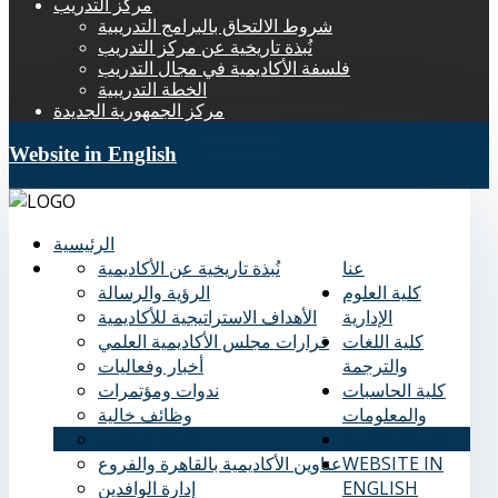
مركز التدريب
شروط الالتحاق بالبرامج التدريبية
نُبذة تاريخية عن مركز التدريب
فلسفة الأكاديمية في مجال التدريب
الخطة التدريبية
مركز الجمهورية الجديدة
Website in English
الرئيسية
عنا
نُبذة تاريخية عن الأكاديمية
كلية العلوم
الرؤية والرسالة
الإدارية
الأهداف الاستراتيجية للأكاديمية
كلية اللغات
قرارات مجلس الأكاديمية العلمي
والترجمة
أخبار وفعاليات
كلية الحاسبات
ندوات ومؤتمرات
والمعلومات
وظائف خالية
المراكز التابعة
الحياة الطلابية
WEBSITE IN
عناوين الأكاديمية بالقاهرة والفروع
ENGLISH
إدارة الوافدين