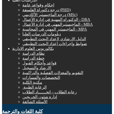
الدراسات العليا
احكام وقواعد عامة
درجة دكتوراة الفلسفة (PHD)
درجة الماجيستير الأكاديمي (MSc)
الدكتوراه المهنية في إدارة الأعمال - DBA
الماجيستيرالمهني في إدارة الأعمال - MBA
الماجيستير المهني في المحاسبة - MPA
دبلومات الدرسات العليا
الدليل الإرشادي لإعداد البحث التطبيقي
ضوابط وإجراءات إعداد البحث التطبيقي
بكالوريوس العلوم الإدارية
نظام الدراسة
خطة الدراسة
قواعد وأحكام القبول
الإرشاد والتسجيل
التقويم والمعدلات الفصلية والتراكمية
التخصصات والمسارات
مكتبة الكلية
الرعاية الطبية ‏
رعاية الطلاب – اتحــــــاد الطلاب
إدارة شئون الخريجين
الأسئلة الشائعة
كلية اللغات والترجمة