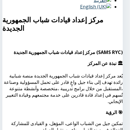
مركز إعداد قيادات شباب الجمهورية
الجديدة
(SAMS RYC)
مركز
إعداد
قيادات
شباب
الجمهورية
الجديدة
🏛
️
نبذة
عن
المركز
يُعد
مركز
إعداد
قيادات
شباب
الجمهورية
الجديدة
منصة
شبابية
رائدة
تهدف
إلى
بناء
جيل
واعٍ
قادر
على
تحمل
المسؤولية
وصناعة
المستقبل،
من
خلال
برامج
تدريبية
متخصصة،
وأنشطة
متنوعة
تُسهم
في
إعداد
قادة
قادرين
على
خدمة
مجتمعهم
وقيادة
التغيير
الإيجابي
.
🎯
الرؤية
تمكين جيل من الشباب الواعى، المؤهل، و القيادى للمشاركة
الفعالة فى صنع القرار وبناء مستقبل الدولة.