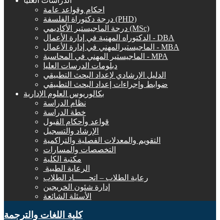
الدراسات العليا
احكام وقواعد عامة
درجة دكتوراة الفلسفة (PHD)
درجة الماجيستير الأكاديمي (MSc)
الدكتوراه المهنية في إدارة الأعمال - DBA
الماجيستيرالمهني في إدارة الأعمال - MBA
الماجيستير المهني في المحاسبة - MPA
دبلومات الدرسات العليا
الدليل الإرشادي لإعداد البحث التطبيقي
ضوابط وإجراءات إعداد البحث التطبيقي
بكالوريوس العلوم الإدارية
نظام الدراسة
خطة الدراسة
قواعد وأحكام القبول
الإرشاد والتسجيل
التقويم والمعدلات الفصلية والتراكمية
التخصصات والمسارات
مكتبة الكلية
الرعاية الطبية ‏
رعاية الطلاب – اتحــــــاد الطلاب
إدارة شئون الخريجين
الأسئلة الشائعة
كلية اللغات والترجمة