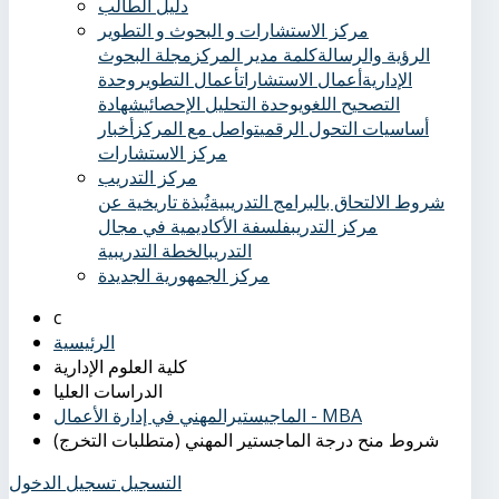
دليل الطالب
مركز الاستشارات و البحوث و التطوير
الرؤية والرسالة
كلمة مدير المركز
مجلة البحوث
الإدارية
أعمال الاستشارات
أعمال التطوير
وحدة
التصحيح اللغوي
وحدة التحليل الإحصائي
شهادة
أساسيات التحول الرقمي
تواصل مع المركز
أخبار
مركز الاستشارات
مركز التدريب
شروط الالتحاق بالبرامج التدريبية
نُبذة تاريخية عن
مركز التدريب
فلسفة الأكاديمية في مجال
التدريب
الخطة التدريبية
مركز الجمهورية الجديدة
الرئيسية
كلية العلوم الإدارية
الدراسات العليا
الماجيستيرالمهني في إدارة الأعمال - MBA
شروط منح درجة الماجستير المهني (متطلبات التخرج)
التسجيل
تسجيل الدخول