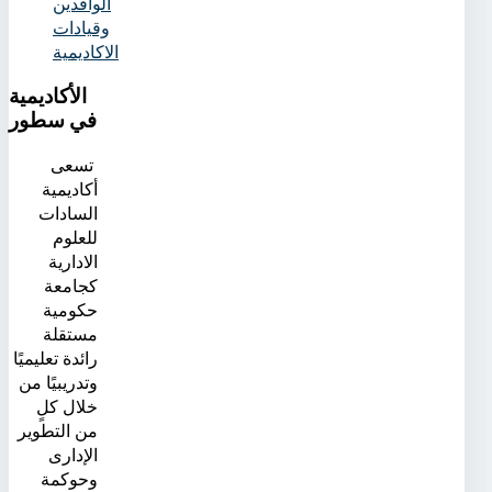
الوافدين
وقيادات
الاكاديمية
الأكاديمية
في سطور
تسعى
أكاديمية
السادات
للعلوم
الادارية
كجامعة
حكومية
مستقلة
رائدة تعليميًا
وتدريبيًا من
خلال كلٍ
من التطوير
الإدارى
وحوكمة