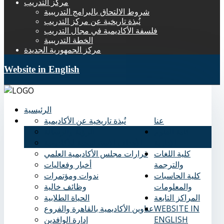
مركز التدريب
شروط الالتحاق بالبرامج التدريبية
نُبذة تاريخية عن مركز التدريب
فلسفة الأكاديمية في مجال التدريب
الخطة التدريبية
مركز الجمهورية الجديدة
Website in English
الرئيسية
عنا
نُبذة تاريخية عن الأكاديمية
كلية العلوم
الرؤية والرسالة
الإدارية
الأهداف الاستراتيجية للأكاديمية
كلية اللغات
قرارات مجلس الأكاديمية العلمي
والترجمة
أخبار وفعاليات
كلية الحاسبات
ندوات ومؤتمرات
والمعلومات
وظائف خالية
المراكز التابعة
الحياة الطلابية
WEBSITE IN
عناوين الأكاديمية بالقاهرة والفروع
ENGLISH
إدارة الوافدين