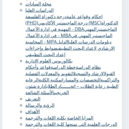
مجلة السادات
الدراسات العليا
احكام وقواعد عامة
درجة دكتوراة الفلسفة
الدكتوراه
درجة الماجيستير الأكاديمي (MSC)
(PHD)
الماجيستيرالمهني
المهنية في إدارة الأعمال - DBA
الماجيستير المهني في
في إدارة الأعمال - MBA
دبلومات الدرسات العليا
الدليل
المحاسبة - MPA
الإرشادي لإعداد البحث التطبيقي
ضوابط وإجراءات
إعداد البحث التطبيقي
بكالوريوس العلوم الإدارية
نظام الدراسة
خطة الدراسة
قواعد وأحكام
القبول
الإرشاد والتسجيل
التقويم والمعدلات الفصلية
والتراكمية
التخصصات والمسارات
مكتبة الكلية
الرعاية
الطبية ‏
رعاية الطلاب – اتحــــــاد الطلاب
إدارة شئون
الخريجين
الأسئلة الشائعة
التعريف
الرؤية والرسالة
الأهداف
المزايا الخاصة بكلية اللغات والترجمة
الدرجات العلمية التي تمنحها كلية اللغات والترجمة