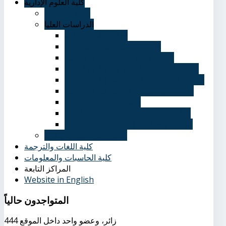
كلية العلوم الإدارية
مجلة السادات
الدراسات العليا
احكام وقواعد عامة
درجة دكتوراة الفلسفة (PHD)
درجة الماجيستير الأكاديمي (MSc)
الدكتوراه المهنية في إدارة الأعمال - DBA
الماجيستيرالمهني في إدارة الأعمال - MBA
الماجيستير المهني في المحاسبة - MPA
دبلومات الدرسات العليا
الدليل الإرشادي لإعداد البحث التطبيقي
ضوابط وإجراءات إعداد البحث التطبيقي
بكالوريوس العلوم الإدارية
كلية اللغات والترجمة
كلية الحاسبات والمعلومات
المراكز التابعة
Website in English
المتواجدون
حالياً
444 زائر، وعضو واحد داخل الموقع