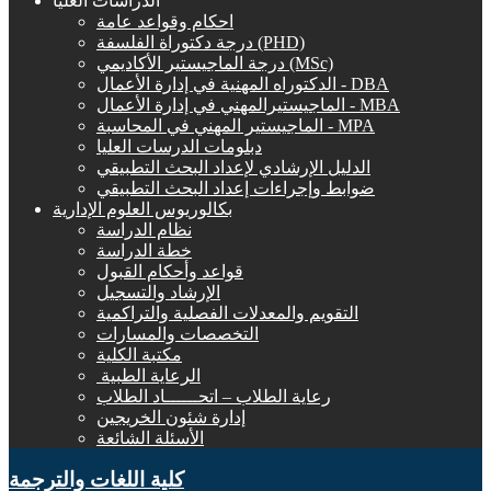
الدراسات العليا
احكام وقواعد عامة
درجة دكتوراة الفلسفة (PHD)
درجة الماجيستير الأكاديمي (MSc)
الدكتوراه المهنية في إدارة الأعمال - DBA
الماجيستيرالمهني في إدارة الأعمال - MBA
الماجيستير المهني في المحاسبة - MPA
دبلومات الدرسات العليا
الدليل الإرشادي لإعداد البحث التطبيقي
ضوابط وإجراءات إعداد البحث التطبيقي
بكالوريوس العلوم الإدارية
نظام الدراسة
خطة الدراسة
قواعد وأحكام القبول
الإرشاد والتسجيل
التقويم والمعدلات الفصلية والتراكمية
التخصصات والمسارات
مكتبة الكلية
الرعاية الطبية ‏
رعاية الطلاب – اتحــــــاد الطلاب
إدارة شئون الخريجين
الأسئلة الشائعة
كلية اللغات والترجمة