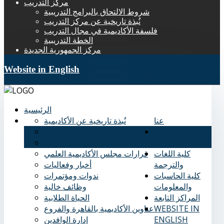
مركز التدريب
شروط الالتحاق بالبرامج التدريبية
نُبذة تاريخية عن مركز التدريب
فلسفة الأكاديمية في مجال التدريب
الخطة التدريبية
مركز الجمهورية الجديدة
Website in English
الرئيسية
عنا
نُبذة تاريخية عن الأكاديمية
كلية العلوم
الرؤية والرسالة
الإدارية
الأهداف الاستراتيجية للأكاديمية
كلية اللغات
قرارات مجلس الأكاديمية العلمي
والترجمة
أخبار وفعاليات
كلية الحاسبات
ندوات ومؤتمرات
والمعلومات
وظائف خالية
المراكز التابعة
الحياة الطلابية
WEBSITE IN
عناوين الأكاديمية بالقاهرة والفروع
ENGLISH
إدارة الوافدين