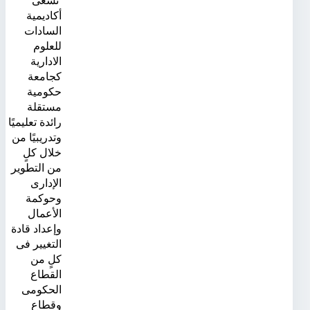
تسعى
أكاديمية
السادات
للعلوم
الادارية
كجامعة
حكومية
مستقلة
رائدة تعليميًا
وتدريبيًا من
خلال كلٍ
من التطوير
الإدارى
وحوكمة
الأعمال
وإعداد قادة
التغيير فى
كلٍ من
القطاع
الحكومى
وقطاع