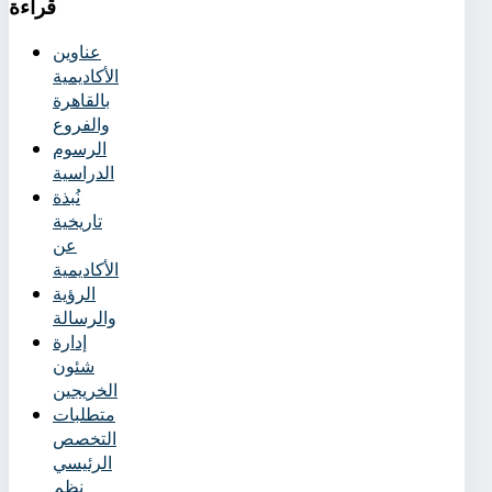
قراءة
عناوين
الأكاديمية
بالقاهرة
والفروع
الرسوم
الدراسية
نُبذة
تاريخية
عن
الأكاديمية
الرؤية
والرسالة
إدارة
شئون
الخريجين
متطلبات
التخصص
الرئيسي
نظم