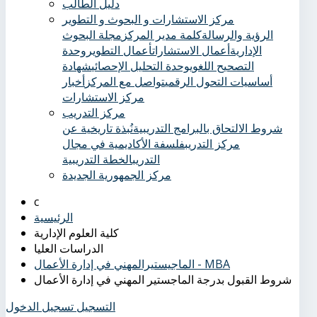
دليل الطالب
مركز الاستشارات و البحوث و التطوير
الرؤية والرسالة
كلمة مدير المركز
مجلة البحوث
الإدارية
أعمال الاستشارات
أعمال التطوير
وحدة
التصحيح اللغوي
وحدة التحليل الإحصائي
شهادة
أساسيات التحول الرقمي
تواصل مع المركز
أخبار
مركز الاستشارات
مركز التدريب
شروط الالتحاق بالبرامج التدريبية
نُبذة تاريخية عن
مركز التدريب
فلسفة الأكاديمية في مجال
التدريب
الخطة التدريبية
مركز الجمهورية الجديدة
الرئيسية
كلية العلوم الإدارية
الدراسات العليا
الماجيستيرالمهني في إدارة الأعمال - MBA
شروط القبول بدرجة الماجستير المهني في إدارة الأعمال
التسجيل
تسجيل الدخول