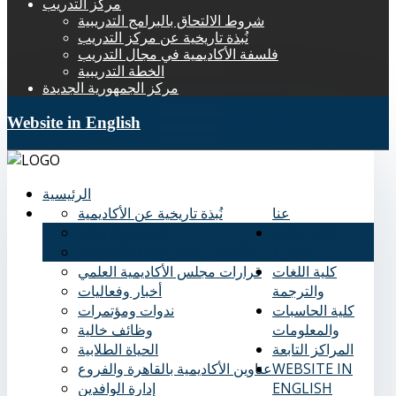
مركز التدريب
شروط الالتحاق بالبرامج التدريبية
نُبذة تاريخية عن مركز التدريب
فلسفة الأكاديمية في مجال التدريب
الخطة التدريبية
مركز الجمهورية الجديدة
Website in English
الرئيسية
عنا
نُبذة تاريخية عن الأكاديمية
كلية العلوم
الرؤية والرسالة
الإدارية
الأهداف الاستراتيجية للأكاديمية
كلية اللغات
قرارات مجلس الأكاديمية العلمي
والترجمة
أخبار وفعاليات
كلية الحاسبات
ندوات ومؤتمرات
والمعلومات
وظائف خالية
المراكز التابعة
الحياة الطلابية
WEBSITE IN
عناوين الأكاديمية بالقاهرة والفروع
ENGLISH
إدارة الوافدين