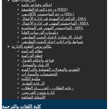
الدراسات العليا
احكام وقواعد عامة
درجة دكتوراة الفلسفة (PHD)
درجة الماجيستير الأكاديمي (MSc)
الدكتوراه المهنية في إدارة الأعمال - DBA
الماجيستيرالمهني في إدارة الأعمال - MBA
الماجيستير المهني في المحاسبة - MPA
دبلومات الدرسات العليا
الدليل الإرشادي لإعداد البحث التطبيقي
ضوابط وإجراءات إعداد البحث التطبيقي
بكالوريوس العلوم الإدارية
نظام الدراسة
خطة الدراسة
قواعد وأحكام القبول
الإرشاد والتسجيل
التقويم والمعدلات الفصلية والتراكمية
التخصصات والمسارات
مكتبة الكلية
الرعاية الطبية ‏
رعاية الطلاب – اتحــــــاد الطلاب
إدارة شئون الخريجين
الأسئلة الشائعة
كلية اللغات والترجمة