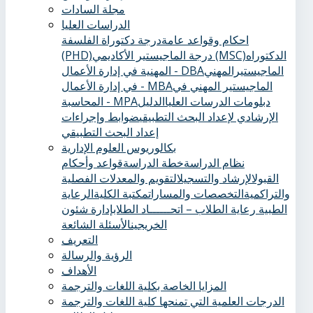
مجلة السادات
الدراسات العليا
احكام وقواعد عامة
درجة دكتوراة الفلسفة
الدكتوراه
درجة الماجيستير الأكاديمي (MSC)
(PHD)
الماجيستيرالمهني
المهنية في إدارة الأعمال - DBA
الماجيستير المهني في
في إدارة الأعمال - MBA
دبلومات الدرسات العليا
الدليل
المحاسبة - MPA
الإرشادي لإعداد البحث التطبيقي
ضوابط وإجراءات
إعداد البحث التطبيقي
بكالوريوس العلوم الإدارية
نظام الدراسة
خطة الدراسة
قواعد وأحكام
القبول
الإرشاد والتسجيل
التقويم والمعدلات الفصلية
والتراكمية
التخصصات والمسارات
مكتبة الكلية
الرعاية
الطبية ‏
رعاية الطلاب – اتحــــــاد الطلاب
إدارة شئون
الخريجين
الأسئلة الشائعة
التعريف
الرؤية والرسالة
الأهداف
المزايا الخاصة بكلية اللغات والترجمة
الدرجات العلمية التي تمنحها كلية اللغات والترجمة