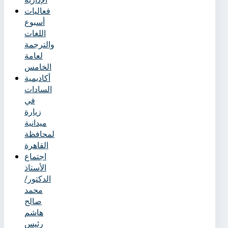
فعاليات
أسبوع
اللغات
والترجمة
لعامة
الخامس
أكاديمية
السادات
في
زيارة
ميدانية
لمحافظة
القاهرة
اجتماع
الأستاذ
الدكتور/
محمد
صالح
هاشم
رئيس