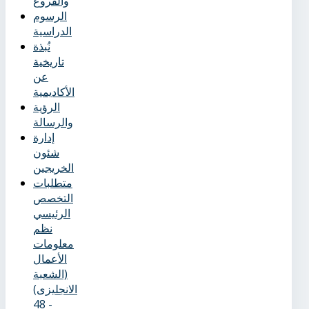
والفروع
الرسوم
الدراسية
نُبذة
تاريخية
عن
الأكاديمية
الرؤية
والرسالة
إدارة
شئون
الخريجين
متطلبات
التخصص
الرئيسي
نظم
معلومات
الأعمال
(الشعبة
الانجليزى)
- 48