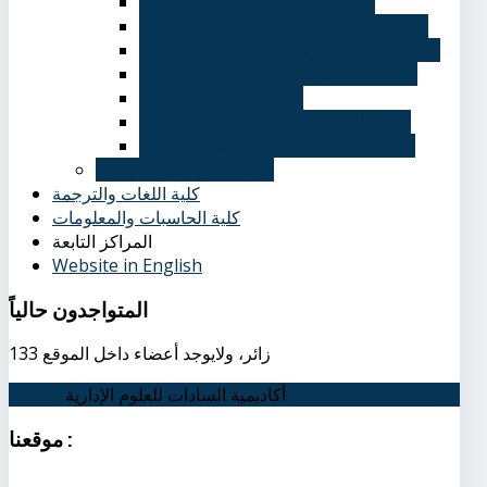
درجة الماجيستير الأكاديمي (MSc)
الدكتوراه المهنية في إدارة الأعمال - DBA
الماجيستيرالمهني في إدارة الأعمال - MBA
الماجيستير المهني في المحاسبة - MPA
دبلومات الدرسات العليا
الدليل الإرشادي لإعداد البحث التطبيقي
ضوابط وإجراءات إعداد البحث التطبيقي
بكالوريوس العلوم الإدارية
كلية اللغات والترجمة
كلية الحاسبات والمعلومات
المراكز التابعة
Website in English
المتواجدون
حالياً
133 زائر، ولايوجد أعضاء داخل الموقع
أكاديمية السادات للعلوم الإدارية
اتصل بنا
:
موقعنا