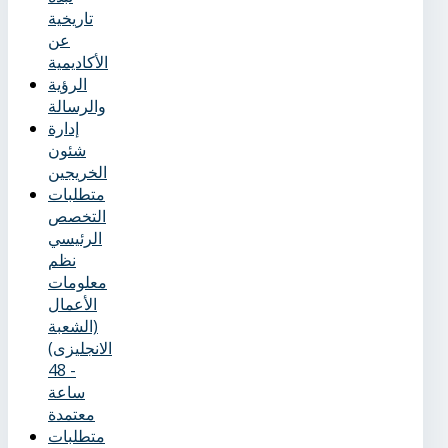
تاريخية
عن
الأكاديمية
الرؤية
والرسالة
إدارة
شئون
الخريجين
متطلبات
التخصص
الرئيسي
نظم
معلومات
الأعمال
(الشعبة
الانجليزى)
- 48
ساعة
معتمدة
متطلبات