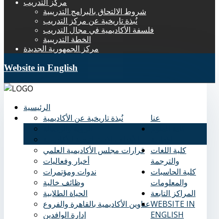
مركز التدريب
شروط الالتحاق بالبرامج التدريبية
نُبذة تاريخية عن مركز التدريب
فلسفة الأكاديمية في مجال التدريب
الخطة التدريبية
مركز الجمهورية الجديدة
Website in English
الرئيسية
عنا
نُبذة تاريخية عن الأكاديمية
كلية العلوم
الرؤية والرسالة
الإدارية
الأهداف الاستراتيجية للأكاديمية
كلية اللغات
قرارات مجلس الأكاديمية العلمي
والترجمة
أخبار وفعاليات
كلية الحاسبات
ندوات ومؤتمرات
والمعلومات
وظائف خالية
المراكز التابعة
الحياة الطلابية
WEBSITE IN
عناوين الأكاديمية بالقاهرة والفروع
ENGLISH
إدارة الوافدين