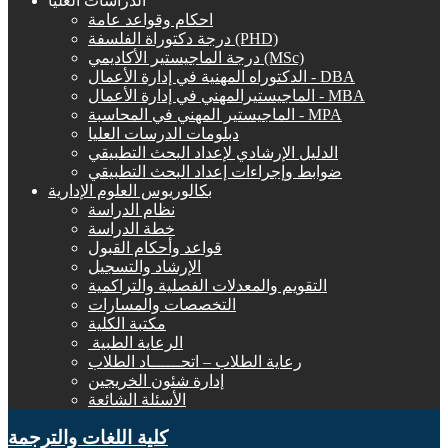
الدراسات العليا
احكام وقواعد عامة
درجة دكتوراة الفلسفة (PHD)
درجة الماجيستير الأكاديمي (MSc)
الدكتوراه المهنية في إدارة الأعمال - DBA
الماجيستيرالمهني في إدارة الأعمال - MBA
الماجيستير المهني في المحاسبة - MPA
دبلومات الدرسات العليا
الدليل الإرشادي لإعداد البحث التطبيقي
ضوابط وإجراءات إعداد البحث التطبيقي
بكالوريوس العلوم الإدارية
نظام الدراسة
خطة الدراسة
قواعد وأحكام القبول
الإرشاد والتسجيل
التقويم والمعدلات الفصلية والتراكمية
التخصصات والمسارات
مكتبة الكلية
الرعاية الطبية ‏
رعاية الطلاب – اتحــــــاد الطلاب
إدارة شئون الخريجين
الأسئلة الشائعة
كلية اللغات والترجمة