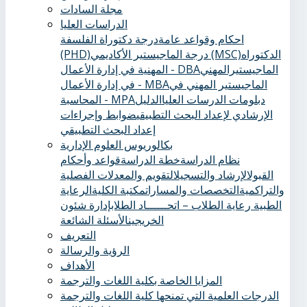
مجلة السادات
الدراسات العليا
احكام وقواعد عامة
درجة دكتوراة الفلسفة
الدكتوراه
درجة الماجيستير الأكاديمي (MSC)
(PHD)
الماجيستيرالمهني
المهنية في إدارة الأعمال - DBA
الماجيستير المهني في
في إدارة الأعمال - MBA
دبلومات الدرسات العليا
الدليل
المحاسبة - MPA
الإرشادي لإعداد البحث التطبيقي
ضوابط وإجراءات
إعداد البحث التطبيقي
بكالوريوس العلوم الإدارية
نظام الدراسة
خطة الدراسة
قواعد وأحكام
القبول
الإرشاد والتسجيل
التقويم والمعدلات الفصلية
والتراكمية
التخصصات والمسارات
مكتبة الكلية
الرعاية
الطبية ‏
رعاية الطلاب – اتحــــــاد الطلاب
إدارة شئون
الخريجين
الأسئلة الشائعة
التعريف
الرؤية والرسالة
الأهداف
المزايا الخاصة بكلية اللغات والترجمة
الدرجات العلمية التي تمنحها كلية اللغات والترجمة