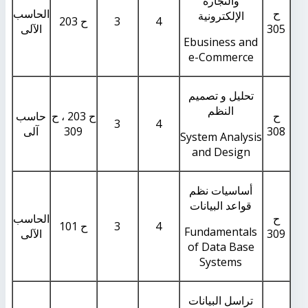
والتجارة
ح
الحاسب
الإلكترونية
4
3
ح 203
305
الآلى
Ebusiness and
e-Commerce
تحليل و تصميم
النظم
ح
ح 203 ، ح
حاسب
3
4
308
309
آلى
System Analysis
and Design
أساسيات نظم
قواعد البيانات
ح
الحاسب
4
3
ح 101
Fundamentals
309
الآلى
of Data Base
Systems
تراسل البيانات