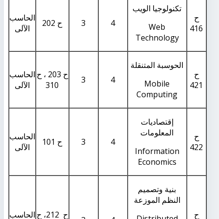
تكنولوجيا الويب
ح
الحاسب
4
3
ح 202
Web
416
الآلى
Technology
الحوسبة المتنقلة
ح
ح 203 ، ح
الحاسب
3
4
Mobile
421
310
الآلى
Computing
إقتصاديات
المعلومات
ح
الحاسب
4
3
ح 101
422
الآلى
Information
Economics
بنية وتصميم
النظم الموزعة
ح
ح 212، ح
الحاسب
Distributed