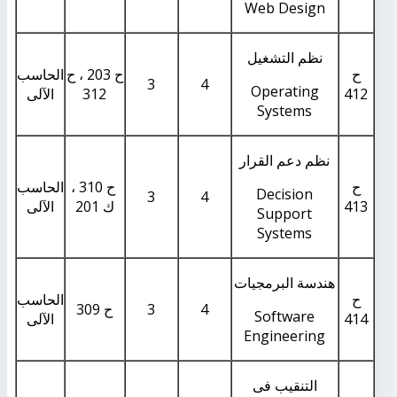
Web Design
نظم التشغيل
ح
ح 203 ، ح
الحاسب
3
4
Operating
412
312
الآلى
Systems
نظم دعم القرار
ح
ح 310 ،
الحاسب
Decision
3
4
413
ك 201
الآلى
Support
Systems
هندسة البرمجيات
ح
الحاسب
4
3
ح 309
Software
414
الآلى
Engineering
التنقيب فى