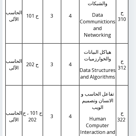
والشبكات
ح
الحاسب
Data
4
3
ح 101
310
الآلى
Communictions
and
Networking
هياكل البيانات
والخوارزميات
ح
الحاسب
4
3
ح 202
312
الآلى
Data Structures
and Algorithms
تفاعل الحاسب و
الانسان وتصميم
الويب
ح
ح 101 ، ح
الحاسب
3
4
Human
322
202
الآلى
Computer
Interaction and