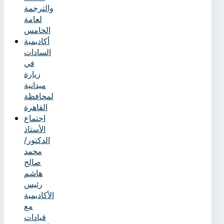
والترجمة
لعامة
الخامس
أكاديمية
السادات
في
زيارة
ميدانية
لمحافظة
القاهرة
اجتماع
الأستاذ
الدكتور/
محمد
صالح
هاشم
رئيس
الأكاديمية
مع
قيادات