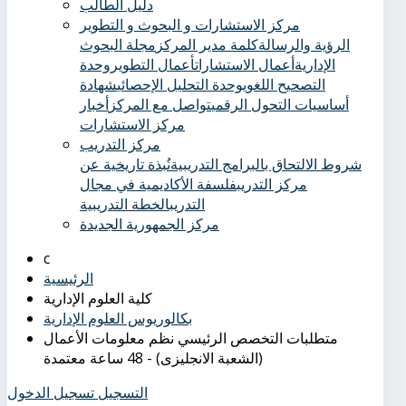
دليل الطالب
مركز الاستشارات و البحوث و التطوير
الرؤية والرسالة
كلمة مدير المركز
مجلة البحوث
الإدارية
أعمال الاستشارات
أعمال التطوير
وحدة
التصحيح اللغوي
وحدة التحليل الإحصائي
شهادة
أساسيات التحول الرقمي
تواصل مع المركز
أخبار
مركز الاستشارات
مركز التدريب
شروط الالتحاق بالبرامج التدريبية
نُبذة تاريخية عن
مركز التدريب
فلسفة الأكاديمية في مجال
التدريب
الخطة التدريبية
مركز الجمهورية الجديدة
الرئيسية
كلية العلوم الإدارية
بكالوريوس العلوم الإدارية
متطلبات التخصص الرئيسي نظم معلومات الأعمال
(الشعبة الانجليزى) - 48 ساعة معتمدة
التسجيل
تسجيل الدخول