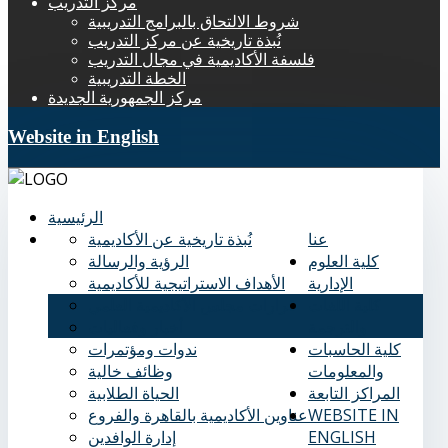
مركز التدريب
شروط الالتحاق بالبرامج التدريبية
نُبذة تاريخية عن مركز التدريب
فلسفة الأكاديمية في مجال التدريب
الخطة التدريبية
مركز الجمهورية الجديدة
Website in English
الرئيسية
عنا
نُبذة تاريخية عن الأكاديمية
كلية العلوم
الرؤية والرسالة
الإدارية
الأهداف الاستراتيجية للأكاديمية
كلية اللغات
قرارات مجلس الأكاديمية العلمي
والترجمة
أخبار وفعاليات
كلية الحاسبات
ندوات ومؤتمرات
والمعلومات
وظائف خالية
المراكز التابعة
الحياة الطلابية
WEBSITE IN
عناوين الأكاديمية بالقاهرة والفروع
ENGLISH
إدارة الوافدين