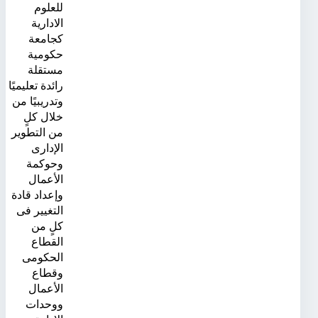
للعلوم
الادارية
كجامعة
حكومية
مستقلة
رائدة تعليميًا
وتدريبيًا من
خلال كلٍ
من التطوير
الإدارى
وحوكمة
الأعمال
وإعداد قادة
التغيير فى
كلٍ من
القطاع
الحكومى
وقطاع
الأعمال
ووحدات