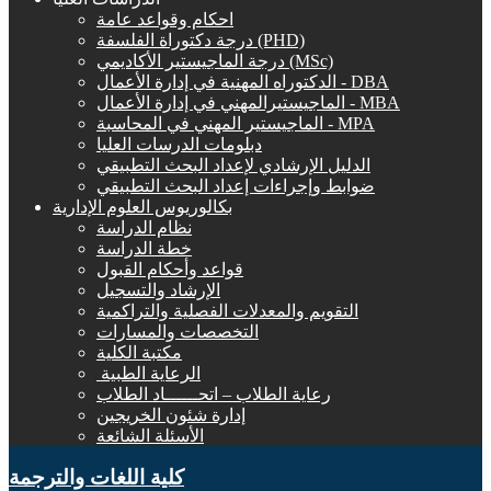
احكام وقواعد عامة
درجة دكتوراة الفلسفة (PHD)
درجة الماجيستير الأكاديمي (MSc)
الدكتوراه المهنية في إدارة الأعمال - DBA
الماجيستيرالمهني في إدارة الأعمال - MBA
الماجيستير المهني في المحاسبة - MPA
دبلومات الدرسات العليا
الدليل الإرشادي لإعداد البحث التطبيقي
ضوابط وإجراءات إعداد البحث التطبيقي
بكالوريوس العلوم الإدارية
نظام الدراسة
خطة الدراسة
قواعد وأحكام القبول
الإرشاد والتسجيل
التقويم والمعدلات الفصلية والتراكمية
التخصصات والمسارات
مكتبة الكلية
الرعاية الطبية ‏
رعاية الطلاب – اتحــــــاد الطلاب
إدارة شئون الخريجين
الأسئلة الشائعة
كلية اللغات والترجمة