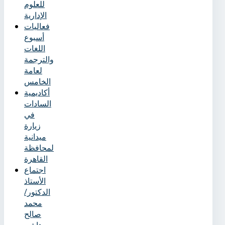
للعلوم
الإدارية
فعاليات
أسبوع
اللغات
والترجمة
لعامة
الخامس
أكاديمية
السادات
في
زيارة
ميدانية
لمحافظة
القاهرة
اجتماع
الأستاذ
الدكتور/
محمد
صالح
هاشم