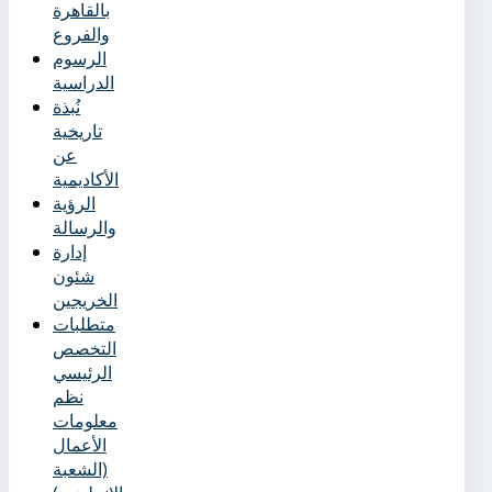
بالقاهرة
والفروع
الرسوم
الدراسية
نُبذة
تاريخية
عن
الأكاديمية
الرؤية
والرسالة
إدارة
شئون
الخريجين
متطلبات
التخصص
الرئيسي
نظم
معلومات
الأعمال
(الشعبة