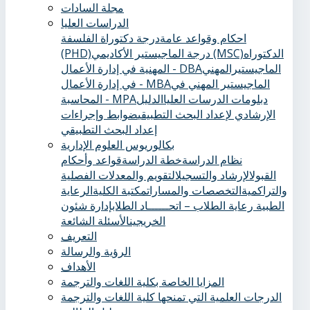
مجلة السادات
الدراسات العليا
احكام وقواعد عامة
درجة دكتوراة الفلسفة
الدكتوراه
درجة الماجيستير الأكاديمي (MSC)
(PHD)
الماجيستيرالمهني
المهنية في إدارة الأعمال - DBA
الماجيستير المهني في
في إدارة الأعمال - MBA
دبلومات الدرسات العليا
الدليل
المحاسبة - MPA
الإرشادي لإعداد البحث التطبيقي
ضوابط وإجراءات
إعداد البحث التطبيقي
بكالوريوس العلوم الإدارية
نظام الدراسة
خطة الدراسة
قواعد وأحكام
القبول
الإرشاد والتسجيل
التقويم والمعدلات الفصلية
والتراكمية
التخصصات والمسارات
مكتبة الكلية
الرعاية
الطبية ‏
رعاية الطلاب – اتحــــــاد الطلاب
إدارة شئون
الخريجين
الأسئلة الشائعة
التعريف
الرؤية والرسالة
الأهداف
المزايا الخاصة بكلية اللغات والترجمة
الدرجات العلمية التي تمنحها كلية اللغات والترجمة