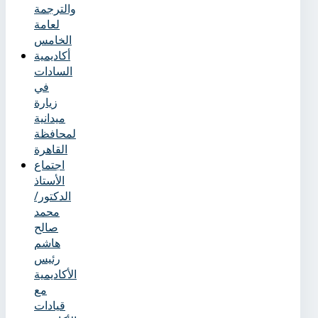
والترجمة
لعامة
الخامس
أكاديمية
السادات
في
زيارة
ميدانية
لمحافظة
القاهرة
اجتماع
الأستاذ
الدكتور/
محمد
صالح
هاشم
رئيس
الأكاديمية
مع
قيادات