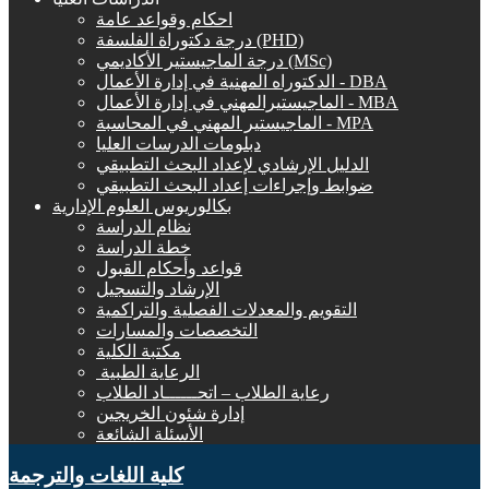
احكام وقواعد عامة
درجة دكتوراة الفلسفة (PHD)
درجة الماجيستير الأكاديمي (MSc)
الدكتوراه المهنية في إدارة الأعمال - DBA
الماجيستيرالمهني في إدارة الأعمال - MBA
الماجيستير المهني في المحاسبة - MPA
دبلومات الدرسات العليا
الدليل الإرشادي لإعداد البحث التطبيقي
ضوابط وإجراءات إعداد البحث التطبيقي
بكالوريوس العلوم الإدارية
نظام الدراسة
خطة الدراسة
قواعد وأحكام القبول
الإرشاد والتسجيل
التقويم والمعدلات الفصلية والتراكمية
التخصصات والمسارات
مكتبة الكلية
الرعاية الطبية ‏
رعاية الطلاب – اتحــــــاد الطلاب
إدارة شئون الخريجين
الأسئلة الشائعة
كلية اللغات والترجمة