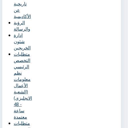
تاريخية
عن
الأكاديمية
الرؤية
والرسالة
إدارة
شئون
الخريجين
متطلبات
التخصص
الرئيسي
نظم
معلومات
الأعمال
(الشعبة
الانجليزى)
- 48
ساعة
معتمدة
متطلبات