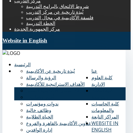
مركز التدريب
شروط الالتحاق بالبرامج التدريبية
نُبذة تاريخية عن مركز التدريب
فلسفة الأكاديمية في مجال التدريب
الخطة التدريبية
مركز الجمهورية الجديدة
Website in English
الرئيسية
عنا
نُبذة تاريخية عن الأكاديمية
كلية العلوم
الرؤية والرسالة
الإدارية
الأهداف الاستراتيجية للأكاديمية
كلية اللغات
قرارات مجلس الأكاديمية العلمي
والترجمة
أخبار وفعاليات
كلية الحاسبات
ندوات ومؤتمرات
والمعلومات
وظائف خالية
المراكز التابعة
الحياة الطلابية
WEBSITE IN
عناوين الأكاديمية بالقاهرة والفروع
ENGLISH
إدارة الوافدين