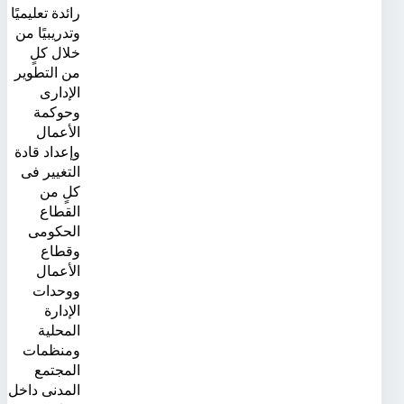
رائدة تعليميًا
وتدريبيًا من
خلال كلٍ
من التطوير
الإدارى
وحوكمة
الأعمال
وإعداد قادة
التغيير فى
كلٍ من
القطاع
الحكومى
وقطاع
الأعمال
ووحدات
الإدارة
المحلية
ومنظمات
المجتمع
المدنى داخل