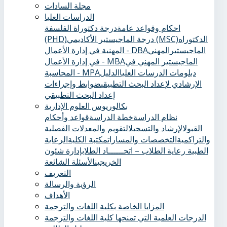
مجلة السادات
الدراسات العليا
احكام وقواعد عامة
درجة دكتوراة الفلسفة
الدكتوراه
درجة الماجيستير الأكاديمي (MSC)
(PHD)
الماجيستيرالمهني
المهنية في إدارة الأعمال - DBA
الماجيستير المهني في
في إدارة الأعمال - MBA
دبلومات الدرسات العليا
الدليل
المحاسبة - MPA
الإرشادي لإعداد البحث التطبيقي
ضوابط وإجراءات
إعداد البحث التطبيقي
بكالوريوس العلوم الإدارية
نظام الدراسة
خطة الدراسة
قواعد وأحكام
القبول
الإرشاد والتسجيل
التقويم والمعدلات الفصلية
والتراكمية
التخصصات والمسارات
مكتبة الكلية
الرعاية
الطبية ‏
رعاية الطلاب – اتحــــــاد الطلاب
إدارة شئون
الخريجين
الأسئلة الشائعة
التعريف
الرؤية والرسالة
الأهداف
المزايا الخاصة بكلية اللغات والترجمة
الدرجات العلمية التي تمنحها كلية اللغات والترجمة