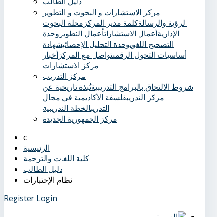
دليل الطالب
مركز الاستشارات و البحوث و التطوير
الرؤية والرسالة
كلمة مدير المركز
مجلة البحوث
الإدارية
أعمال الاستشارات
أعمال التطوير
وحدة
التصحيح اللغوي
وحدة التحليل الإحصائي
شهادة
أساسيات التحول الرقمي
تواصل مع المركز
أخبار
مركز الاستشارات
مركز التدريب
شروط الالتحاق بالبرامج التدريبية
نُبذة تاريخية عن
مركز التدريب
فلسفة الأكاديمية في مجال
التدريب
الخطة التدريبية
مركز الجمهورية الجديدة
الرئيسية
كلية اللغات والترجمة
دليل الطالب
نظام الإختبارات
Register
Login