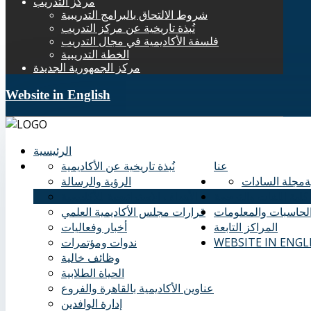
مركز التدريب
شروط الالتحاق بالبرامج التدريبية
نُبذة تاريخية عن مركز التدريب
فلسفة الأكاديمية في مجال التدريب
الخطة التدريبية
مركز الجمهورية الجديدة
Website in English
الرئيسية
عنا
نُبذة تاريخية عن الأكاديمية
ة
مجلة السادات
الرؤية والرسالة
كلية اللغات والترجمة
الأهداف الاستراتيجية للأكاديمية
الحاسبات والمعلومات
قرارات مجلس الأكاديمية العلمي
المراكز التابعة
أخبار وفعاليات
WEBSITE IN ENGL
ندوات ومؤتمرات
وظائف خالية
الحياة الطلابية
عناوين الأكاديمية بالقاهرة والفروع
إدارة الوافدين