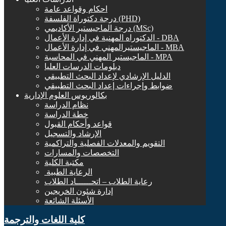
احكام وقواعد عامة
درجة دكتوراة الفلسفة (PHD)
درجة الماجيستير الأكاديمي (MSc)
الدكتوراه المهنية في إدارة الأعمال - DBA
الماجيستيرالمهني في إدارة الأعمال - MBA
الماجيستير المهني في المحاسبة - MPA
دبلومات الدرسات العليا
الدليل الإرشادي لإعداد البحث التطبيقي
ضوابط وإجراءات إعداد البحث التطبيقي
بكالوريوس العلوم الإدارية
نظام الدراسة
خطة الدراسة
قواعد وأحكام القبول
الإرشاد والتسجيل
التقويم والمعدلات الفصلية والتراكمية
التخصصات والمسارات
مكتبة الكلية
الرعاية الطبية ‏
رعاية الطلاب – اتحــــــاد الطلاب
إدارة شئون الخريجين
الأسئلة الشائعة
كلية اللغات والترجمة