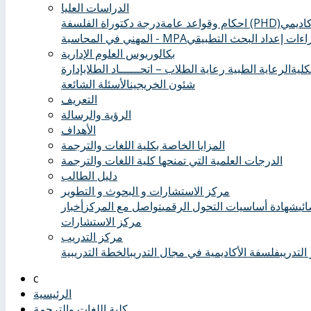
الدراسات العليا
درجة دكتوراة الفلسفة (PHD)
احكام وقواعد عامة
ءات إعداد البحث التطبيقي
المهني في المحاسبة - MPA
بكالوريوس العلوم الإدارية
كلية
الرعاية الطبية ‏
رعاية الطلاب – اتحــــــاد الطلاب
إدارة
شئون الخريجين
الأسئلة الشائعة
التعريف
الرؤية والرسالة
الأهداف
المزايا الخاصة بكلية اللغات والترجمة
الدرجات العلمية التي تمنحها كلية اللغات والترجمة
دليل الطالب
مركز الاستشارات و البحوث و التطوير
ئي
شهادة أساسيات التحول الرقمي
تواصل مع المركز
أخبار
مركز الاستشارات
مركز التدريب
التدريب
فلسفة الأكاديمية في مجال التدريب
الخطة التدريبية
الرئيسية
كلية اللغات والترجمة