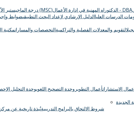
الدكتوراه المهنية في إدارة الأعمال - DBA
درجة الماجيستير الأكاديمي (MSC)
ومات الدرسات العليا
الدليل الإرشادي لإعداد البحث التطبيقي
ضوابط وإجرا
سجيل
التقويم والمعدلات الفصلية والتراكمية
التخصصات والمسارات
مكتبة ال
عمال الاستشارات
أعمال التطوير
وحدة التصحيح اللغوي
وحدة التحليل الإحصا
 الجديدة
شروط الالتحاق بالبرامج التدريبية
نُبذة تاريخية عن مركز 