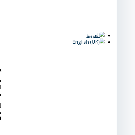
م
وض
ل