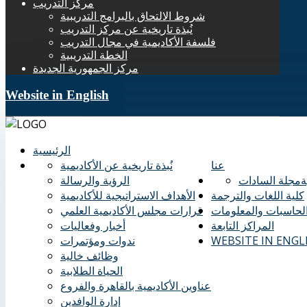
مركز التدريب
شروط الالتحاق بالبرامج التدريبية
نُبذة تاريخية عن مركز التدريب
فلسفة الأكاديمية في مجال التدريب
الخطة التدريبية
مركز الجمهورية الجديدة
Website in English
الرئيسية
عنا
نُبذة تاريخية عن الأكاديمية
ة
مجلة السادات
الرؤية والرسالة
كلية اللغات والترجمة
الأهداف الاستراتيجية للأكاديمية
الحاسبات والمعلومات
قرارات مجلس الأكاديمية العلمي
المراكز التابعة
أخبار وفعاليات
WEBSITE IN ENGL
ندوات ومؤتمرات
وظائف خالية
الحياة الطلابية
عناوين الأكاديمية بالقاهرة والفروع
إدارة الوافدين