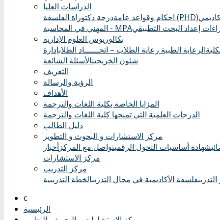
الدراسات العليا
درجة دكتوراة الفلسفة (PHD)
احكام وقواعد عامة
ءات إعداد البحث التطبيقي
المهني في المحاسبة - MPA
بكالوريوس العلوم الإدارية
كلية
الرعاية الطبية ‏
رعاية الطلاب – اتحــــــاد الطلاب
إدارة
شئون الخريجين
الأسئلة الشائعة
التعريف
الرؤية والرسالة
الأهداف
المزايا الخاصة بكلية اللغات والترجمة
الدرجات العلمية التي تمنحها كلية اللغات والترجمة
دليل الطالب
مركز الاستشارات و البحوث و التطوير
ئي
شهادة أساسيات التحول الرقمي
تواصل مع المركز
أخبار
مركز الاستشارات
مركز التدريب
التدريب
فلسفة الأكاديمية في مجال التدريب
الخطة التدريبية
الرئيسية
مركز الاستشارات و البحوث والتطوير