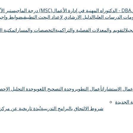
الدكتوراه المهنية في إدارة الأعمال - DBA
درجة الماجيستير الأكاديمي (MSC)
ومات الدرسات العليا
الدليل الإرشادي لإعداد البحث التطبيقي
ضوابط وإجرا
سجيل
التقويم والمعدلات الفصلية والتراكمية
التخصصات والمسارات
مكتبة ال
عمال الاستشارات
أعمال التطوير
وحدة التصحيح اللغوي
وحدة التحليل الإحصا
 الجديدة
شروط الالتحاق بالبرامج التدريبية
نُبذة تاريخية عن مركز 