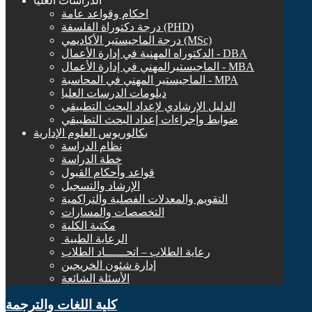
الدراسات العليا
احكام وقواعد عامة
درجة دكتوراة الفلسفة (PHD)
درجة الماجيستير الأكاديمي (MSc)
الدكتوراه المهنية في إدارة الأعمال - DBA
الماجيستيرالمهني في إدارة الأعمال - MBA
الماجيستير المهني في المحاسبة - MPA
دبلومات الدرسات العليا
الدليل الإرشادي لإعداد البحث التطبيقي
ضوابط وإجراءات إعداد البحث التطبيقي
بكالوريوس العلوم الإدارية
نظام الدراسة
خطة الدراسة
قواعد وأحكام القبول
الإرشاد والتسجيل
التقويم والمعدلات الفصلية والتراكمية
التخصصات والمسارات
مكتبة الكلية
الرعاية الطبية ‏
رعاية الطلاب – اتحــــــاد الطلاب
إدارة شئون الخريجين
الأسئلة الشائعة
كلية اللغات والترجمة