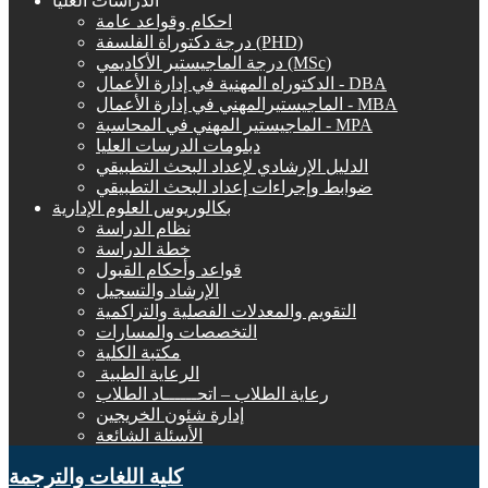
الدراسات العليا
احكام وقواعد عامة
درجة دكتوراة الفلسفة (PHD)
درجة الماجيستير الأكاديمي (MSc)
الدكتوراه المهنية في إدارة الأعمال - DBA
الماجيستيرالمهني في إدارة الأعمال - MBA
الماجيستير المهني في المحاسبة - MPA
دبلومات الدرسات العليا
الدليل الإرشادي لإعداد البحث التطبيقي
ضوابط وإجراءات إعداد البحث التطبيقي
بكالوريوس العلوم الإدارية
نظام الدراسة
خطة الدراسة
قواعد وأحكام القبول
الإرشاد والتسجيل
التقويم والمعدلات الفصلية والتراكمية
التخصصات والمسارات
مكتبة الكلية
الرعاية الطبية ‏
رعاية الطلاب – اتحــــــاد الطلاب
إدارة شئون الخريجين
الأسئلة الشائعة
كلية اللغات والترجمة