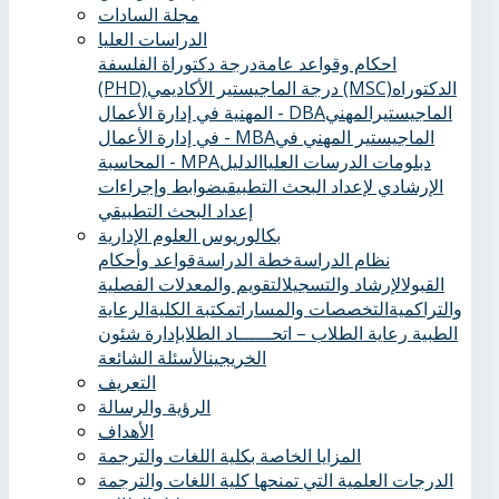
مجلة السادات
الدراسات العليا
احكام وقواعد عامة
درجة دكتوراة الفلسفة
الدكتوراه
درجة الماجيستير الأكاديمي (MSC)
(PHD)
الماجيستيرالمهني
المهنية في إدارة الأعمال - DBA
الماجيستير المهني في
في إدارة الأعمال - MBA
دبلومات الدرسات العليا
الدليل
المحاسبة - MPA
الإرشادي لإعداد البحث التطبيقي
ضوابط وإجراءات
إعداد البحث التطبيقي
بكالوريوس العلوم الإدارية
نظام الدراسة
خطة الدراسة
قواعد وأحكام
القبول
الإرشاد والتسجيل
التقويم والمعدلات الفصلية
والتراكمية
التخصصات والمسارات
مكتبة الكلية
الرعاية
الطبية ‏
رعاية الطلاب – اتحــــــاد الطلاب
إدارة شئون
الخريجين
الأسئلة الشائعة
التعريف
الرؤية والرسالة
الأهداف
المزايا الخاصة بكلية اللغات والترجمة
الدرجات العلمية التي تمنحها كلية اللغات والترجمة