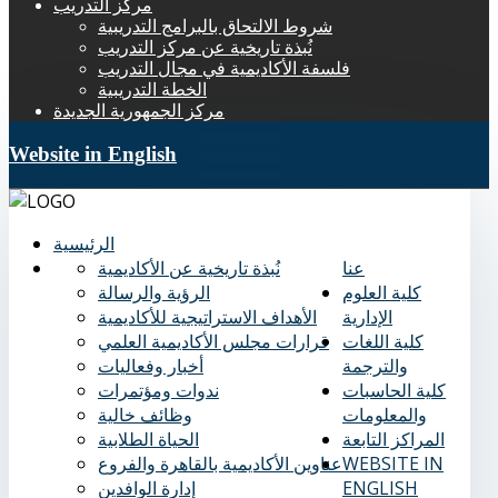
مركز التدريب
شروط الالتحاق بالبرامج التدريبية
نُبذة تاريخية عن مركز التدريب
فلسفة الأكاديمية في مجال التدريب
الخطة التدريبية
مركز الجمهورية الجديدة
Website in English
الرئيسية
عنا
نُبذة تاريخية عن الأكاديمية
كلية العلوم
الرؤية والرسالة
الإدارية
الأهداف الاستراتيجية للأكاديمية
كلية اللغات
قرارات مجلس الأكاديمية العلمي
والترجمة
أخبار وفعاليات
كلية الحاسبات
ندوات ومؤتمرات
والمعلومات
وظائف خالية
المراكز التابعة
الحياة الطلابية
WEBSITE IN
عناوين الأكاديمية بالقاهرة والفروع
ENGLISH
إدارة الوافدين