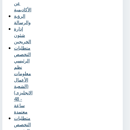
عن
الأكاديمية
الرؤية
والرسالة
إدارة
شئون
الخريجين
متطلبات
التخصص
الرئيسي
نظم
معلومات
الأعمال
(الشعبة
الانجليزى)
- 48
ساعة
معتمدة
متطلبات
التخصص