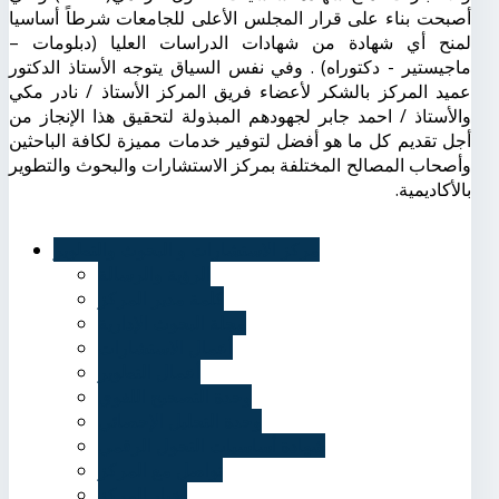
أصبحت بناء على قرار المجلس الأعلى للجامعات شرطاً أساسيا
لمنح أي شهادة من شهادات الدراسات العليا (دبلومات –
ماجيستير - دكتوراه) . وفي نفس السياق يتوجه الأستاذ الدكتور
عميد المركز بالشكر لأعضاء فريق المركز الأستاذ / نادر مكي
والأستاذ / احمد جابر لجهودهم المبذولة لتحقيق هذا الإنجاز من
أجل تقديم كل ما هو أفضل لتوفير خدمات مميزة لكافة الباحثين
وأصحاب المصالح المختلفة بمركز الاستشارات والبحوث والتطوير
بالأكاديمية.
مركز الاستشارات و البحوث والتطوير
الرؤية والرسالة
كلمة مدير المركز
مجلة البحوث الإدارية
أعمال الاستشارات
أعمال التطوير
وحدة التصحيح اللغوي
وحدة التحليل الإحصائي
شهادة أساسيات التحول الرقمي
تواصل مع المركز
أخبار المركز