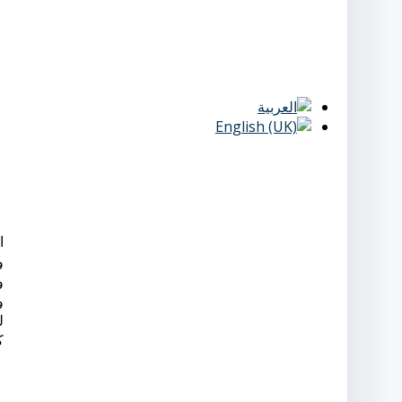
و
و
و
ل
ك