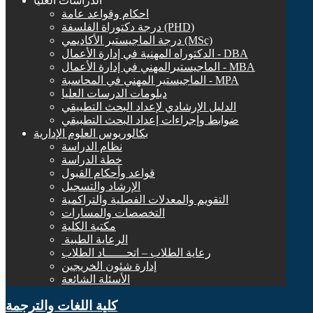
الدراسات العليا
احكام وقواعد عامة
درجة دكتوراة الفلسفة (PHD)
درجة الماجيستير الأكاديمي (MSc)
الدكتوراه المهنية في إدارة الأعمال - DBA
الماجيستيرالمهني في إدارة الأعمال - MBA
الماجيستير المهني في المحاسبة - MPA
دبلومات الدرسات العليا
الدليل الإرشادي لإعداد البحث التطبيقي
ضوابط وإجراءات إعداد البحث التطبيقي
بكالوريوس العلوم الإدارية
نظام الدراسة
خطة الدراسة
قواعد وأحكام القبول
الإرشاد والتسجيل
التقويم والمعدلات الفصلية والتراكمية
التخصصات والمسارات
مكتبة الكلية
الرعاية الطبية ‏
رعاية الطلاب – اتحــــــاد الطلاب
إدارة شئون الخريجين
الأسئلة الشائعة
كلية اللغات والترجمة