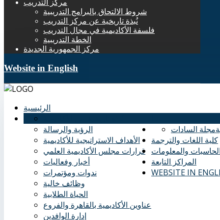
مركز التدريب
شروط الالتحاق بالبرامج التدريبية
نُبذة تاريخية عن مركز التدريب
فلسفة الأكاديمية في مجال التدريب
الخطة التدريبية
مركز الجمهورية الجديدة
Website in English
الرئيسية
عنا
نُبذة تاريخية عن الأكاديمية
ة
مجلة السادات
الرؤية والرسالة
كلية اللغات والترجمة
الأهداف الاستراتيجية للأكاديمية
الحاسبات والمعلومات
قرارات مجلس الأكاديمية العلمي
المراكز التابعة
أخبار وفعاليات
WEBSITE IN ENGL
ندوات ومؤتمرات
وظائف خالية
الحياة الطلابية
عناوين الأكاديمية بالقاهرة والفروع
إدارة الوافدين