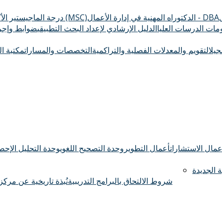
الدكتوراه المهنية في إدارة الأعمال - DBA
درجة الماجيستير الأكاديمي (MSC)
ومات الدرسات العليا
الدليل الإرشادي لإعداد البحث التطبيقي
ضوابط وإجرا
سجيل
التقويم والمعدلات الفصلية والتراكمية
التخصصات والمسارات
مكتبة ال
عمال الاستشارات
أعمال التطوير
وحدة التصحيح اللغوي
وحدة التحليل الإحصا
 الجديدة
شروط الالتحاق بالبرامج التدريبية
نُبذة تاريخية عن مركز 