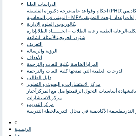
الدراسات العليا
درجة دكتوراة الفلسفة (PHD)
احكام وقواعد عامة
ءات إعداد البحث التطبيقي
المهني في المحاسبة - MPA
بكالوريوس العلوم الإدارية
كلية
الرعاية الطبية ‏
رعاية الطلاب – اتحــــــاد الطلاب
إدارة
شئون الخريجين
الأسئلة الشائعة
التعريف
الرؤية والرسالة
الأهداف
المزايا الخاصة بكلية اللغات والترجمة
الدرجات العلمية التي تمنحها كلية اللغات والترجمة
دليل الطالب
مركز الاستشارات و البحوث و التطوير
ئي
شهادة أساسيات التحول الرقمي
تواصل مع المركز
أخبار
مركز الاستشارات
مركز التدريب
التدريب
فلسفة الأكاديمية في مجال التدريب
الخطة التدريبية
الرئيسية
عنا