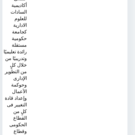
أكاديمية
السادات
للعلوم
الادارية
كجامعة
حكومية
مستقلة
رائدة تعليميًا
وتدريبيًا من
خلال كلٍ
من التطوير
الإدارى
وحوكمة
الأعمال
وإعداد قادة
التغيير فى
كلٍ من
القطاع
الحكومى
وقطاع