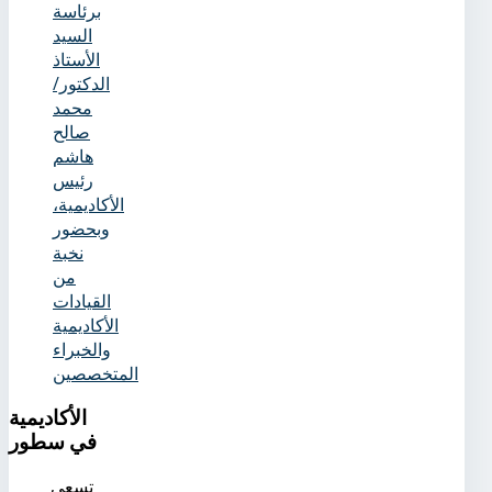
برئاسة
السيد
الأستاذ
الدكتور/
محمد
صالح
هاشم
رئيس
الأكاديمية،
وبحضور
نخبة
من
القيادات
الأكاديمية
والخبراء
المتخصصين
الأكاديمية
في سطور
تسعى