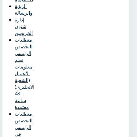
الرؤية
والرسالة
إدارة
شئون
الخريجين
متطلبات
التخصص
الرئيسي
نظم
معلومات
الأعمال
(الشعبة
الانجليزى)
- 48
ساعة
معتمدة
متطلبات
التخصص
الرئيسي
في