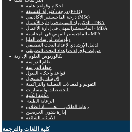
الدراسات العليا
احكام وقواعد عامة
درجة دكتوراة الفلسفة (PHD)
درجة الماجيستير الأكاديمي (MSc)
الدكتوراه المهنية في إدارة الأعمال - DBA
الماجيستيرالمهني في إدارة الأعمال - MBA
الماجيستير المهني في المحاسبة - MPA
دبلومات الدرسات العليا
الدليل الإرشادي لإعداد البحث التطبيقي
ضوابط وإجراءات إعداد البحث التطبيقي
بكالوريوس العلوم الإدارية
نظام الدراسة
خطة الدراسة
قواعد وأحكام القبول
الإرشاد والتسجيل
التقويم والمعدلات الفصلية والتراكمية
التخصصات والمسارات
مكتبة الكلية
الرعاية الطبية ‏
رعاية الطلاب – اتحــــــاد الطلاب
إدارة شئون الخريجين
الأسئلة الشائعة
كلية اللغات والترجمة