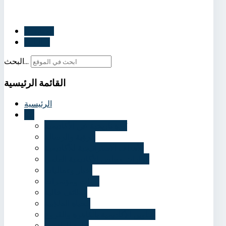
السابق
التالي
البحث...
القائمة
الرئيسية
الرئيسية
عنا
نُبذة تاريخية عن الأكاديمية
الرؤية والرسالة
الأهداف الاستراتيجية للأكاديمية
قرارات مجلس الأكاديمية العلمي
أخبار وفعاليات
ندوات ومؤتمرات
وظائف خالية
الحياة الطلابية
عناوين الأكاديمية بالقاهرة والفروع
إدارة الوافدين