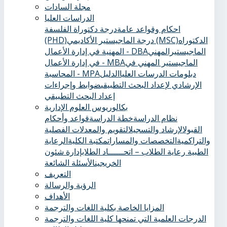
مجلة السادات
الدراسات العليا
احكام وقواعد عامة
درجة دكتوراة الفلسفة
الدكتوراه
درجة الماجيستير الأكاديمي (MSC)
(PHD)
الماجيستيرالمهني
المهنية في إدارة الأعمال - DBA
الماجيستير المهني في
في إدارة الأعمال - MBA
دبلومات الدرسات العليا
الدليل
المحاسبة - MPA
الإرشادي لإعداد البحث التطبيقي
ضوابط وإجراءات
إعداد البحث التطبيقي
بكالوريوس العلوم الإدارية
نظام الدراسة
خطة الدراسة
قواعد وأحكام
القبول
الإرشاد والتسجيل
التقويم والمعدلات الفصلية
والتراكمية
التخصصات والمسارات
مكتبة الكلية
الرعاية
الطبية ‏
رعاية الطلاب – اتحــــــاد الطلاب
إدارة شئون
الخريجين
الأسئلة الشائعة
التعريف
الرؤية والرسالة
الأهداف
المزايا الخاصة بكلية اللغات والترجمة
الدرجات العلمية التي تمنحها كلية اللغات والترجمة