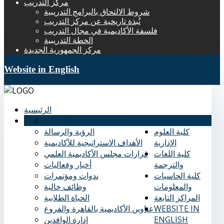
مركز التدريب
شروط الالتحاق بالبرامج التدريبية
نُبذة تاريخية عن مركز التدريب
فلسفة الأكاديمية في مجال التدريب
الخطة التدريبية
مركز الجمهورية الجديدة
Website in English
الرئيسية
عنا
نُبذة تاريخية عن الأكاديمية
كلية العلوم
الرؤية والرسالة
الإدارية
الأهداف الاستراتيجية للأكاديمية
كلية اللغات
قرارات مجلس الأكاديمية العلمي
والترجمة
أخبار وفعاليات
كلية الحاسبات
ندوات ومؤتمرات
والمعلومات
وظائف خالية
المراكز التابعة
الحياة الطلابية
WEBSITE IN
عناوين الأكاديمية بالقاهرة والفروع
ENGLISH
إدارة الوافدين