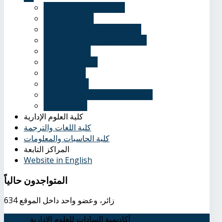
نُبذة تاريخية عن الأكاديمية
الرؤية والرسالة
الأهداف الاستراتيجية للأكاديمية
قرارات مجلس الأكاديمية العلمي
أخبار وفعاليات
ندوات ومؤتمرات
وظائف خالية
الحياة الطلابية
عناوين الأكاديمية بالقاهرة والفروع
إدارة الوافدين
كلية العلوم الإدارية
كلية اللغات والترجمة
كلية الحاسبات والمعلومات
المراكز التابعة
Website in English
المتواجدون
حالياً
634 زائر، وعضو واحد داخل الموقع
أكاديمية السادات للعلوم الإدارية
اتصل بنا