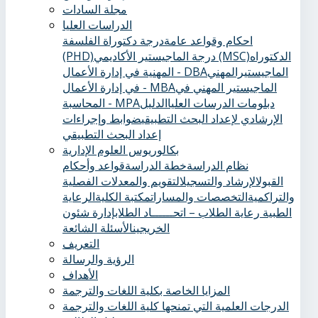
مجلة السادات
الدراسات العليا
احكام وقواعد عامة
درجة دكتوراة الفلسفة
الدكتوراه
درجة الماجيستير الأكاديمي (MSC)
(PHD)
الماجيستيرالمهني
المهنية في إدارة الأعمال - DBA
الماجيستير المهني في
في إدارة الأعمال - MBA
دبلومات الدرسات العليا
الدليل
المحاسبة - MPA
الإرشادي لإعداد البحث التطبيقي
ضوابط وإجراءات
إعداد البحث التطبيقي
بكالوريوس العلوم الإدارية
نظام الدراسة
خطة الدراسة
قواعد وأحكام
القبول
الإرشاد والتسجيل
التقويم والمعدلات الفصلية
والتراكمية
التخصصات والمسارات
مكتبة الكلية
الرعاية
الطبية ‏
رعاية الطلاب – اتحــــــاد الطلاب
إدارة شئون
الخريجين
الأسئلة الشائعة
التعريف
الرؤية والرسالة
الأهداف
المزايا الخاصة بكلية اللغات والترجمة
الدرجات العلمية التي تمنحها كلية اللغات والترجمة