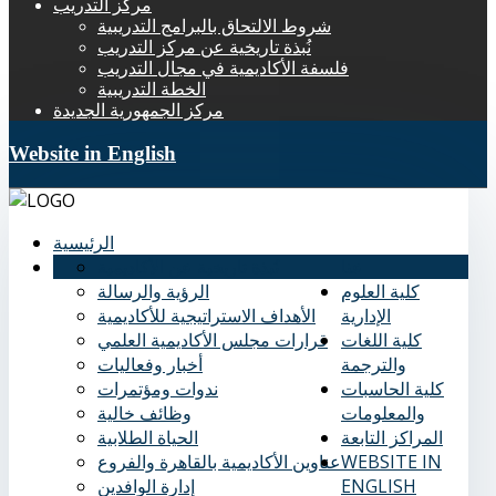
مركز التدريب
شروط الالتحاق بالبرامج التدريبية
نُبذة تاريخية عن مركز التدريب
فلسفة الأكاديمية في مجال التدريب
الخطة التدريبية
مركز الجمهورية الجديدة
Website in English
الرئيسية
عنا
نُبذة تاريخية عن الأكاديمية
كلية العلوم
الرؤية والرسالة
الإدارية
الأهداف الاستراتيجية للأكاديمية
كلية اللغات
قرارات مجلس الأكاديمية العلمي
والترجمة
أخبار وفعاليات
كلية الحاسبات
ندوات ومؤتمرات
والمعلومات
وظائف خالية
المراكز التابعة
الحياة الطلابية
WEBSITE IN
عناوين الأكاديمية بالقاهرة والفروع
ENGLISH
إدارة الوافدين