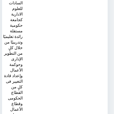
السادات
للعلوم
الادارية
كجامعة
حكومية
مستقلة
رائدة تعليميًا
وتدريبيًا من
خلال كلٍ
من التطوير
الإدارى
وحوكمة
الأعمال
وإعداد قادة
التغيير فى
كلٍ من
القطاع
الحكومى
وقطاع
الأعمال