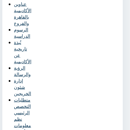
عناوين
الأكاديمية
بالقاهرة
والفروع
الرسوم
الدراسية
نُبذة
تاريخية
عن
الأكاديمية
الرؤية
والرسالة
إدارة
شئون
الخريجين
متطلبات
التخصص
الرئيسي
نظم
معلومات