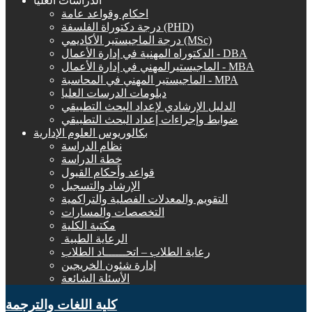
الدراسات العليا
احكام وقواعد عامة
درجة دكتوراة الفلسفة (PHD)
درجة الماجيستير الأكاديمي (MSc)
الدكتوراه المهنية في إدارة الأعمال - DBA
الماجيستيرالمهني في إدارة الأعمال - MBA
الماجيستير المهني في المحاسبة - MPA
دبلومات الدرسات العليا
الدليل الإرشادي لإعداد البحث التطبيقي
ضوابط وإجراءات إعداد البحث التطبيقي
بكالوريوس العلوم الإدارية
نظام الدراسة
خطة الدراسة
قواعد وأحكام القبول
الإرشاد والتسجيل
التقويم والمعدلات الفصلية والتراكمية
التخصصات والمسارات
مكتبة الكلية
الرعاية الطبية ‏
رعاية الطلاب – اتحــــــاد الطلاب
إدارة شئون الخريجين
الأسئلة الشائعة
كلية اللغات والترجمة