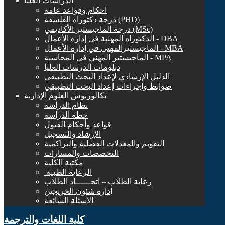
الدراسات العليا
احكام وقواعد عامة
درجة دكتوراة الفلسفة (PHD)
درجة الماجيستير الأكاديمي (MSc)
الدكتوراه المهنية في إدارة الأعمال - DBA
الماجيستيرالمهني في إدارة الأعمال - MBA
الماجيستير المهني في المحاسبة - MPA
دبلومات الدرسات العليا
الدليل الإرشادي لإعداد البحث التطبيقي
ضوابط وإجراءات إعداد البحث التطبيقي
بكالوريوس العلوم الإدارية
نظام الدراسة
خطة الدراسة
قواعد وأحكام القبول
الإرشاد والتسجيل
التقويم والمعدلات الفصلية والتراكمية
التخصصات والمسارات
مكتبة الكلية
الرعاية الطبية ‏
رعاية الطلاب – اتحــــــاد الطلاب
إدارة شئون الخريجين
الأسئلة الشائعة
كلية اللغات والترجمة