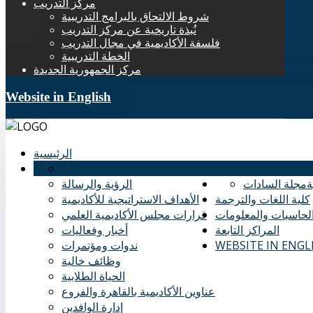
مركز التدريب
شروط الالتحاق بالبرامج التدريبية
نُبذة تاريخية عن مركز التدريب
فلسفة الأكاديمية في مجال التدريب
الخطة التدريبية
مركز الجمهورية الجديدة
Website in English
الرئيسية
عنا
نُبذة تاريخية عن الأكاديمية
ة
مجلة السادات
الرؤية والرسالة
كلية اللغات والترجمة
الأهداف الاستراتيجية للأكاديمية
الحاسبات والمعلومات
قرارات مجلس الأكاديمية العلمي
المراكز التابعة
أخبار وفعاليات
WEBSITE IN ENGL
ندوات ومؤتمرات
وظائف خالية
الحياة الطلابية
عناوين الأكاديمية بالقاهرة والفروع
إدارة الوافدين