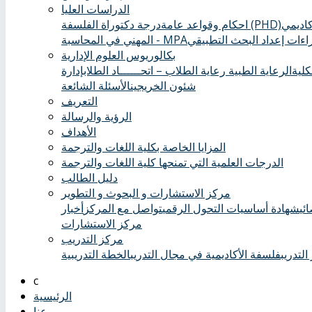
الدراسات العليا
درجة دكتوراة الفلسفة (PHD)
احكام وقواعد عامة
ءات إعداد البحث التطبيقي
المهني في المحاسبة - MPA
بكالوريوس العلوم الإدارية
كلية
الرعاية الطبية ‏
رعاية الطلاب – اتحــــــاد الطلاب
إدارة
شئون الخريجين
الأسئلة الشائعة
التعريف
الرؤية والرسالة
الأهداف
المزايا الخاصة بكلية اللغات والترجمة
الدرجات العلمية التي تمنحها كلية اللغات والترجمة
دليل الطالب
مركز الاستشارات و البحوث و التطوير
ئي
شهادة أساسيات التحول الرقمي
تواصل مع المركز
أخبار
مركز الاستشارات
مركز التدريب
التدريب
فلسفة الأكاديمية في مجال التدريب
الخطة التدريبية
الرئيسية
عنا