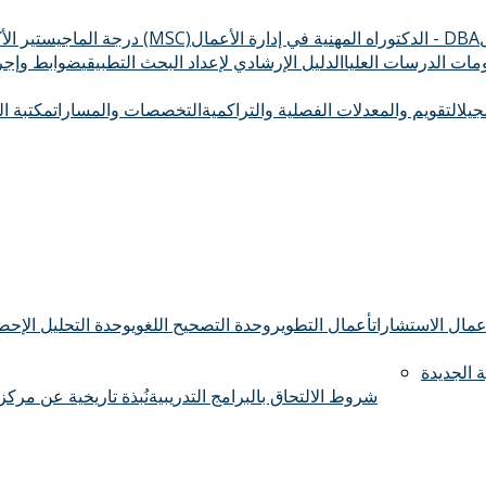
الدكتوراه المهنية في إدارة الأعمال - DBA
درجة الماجيستير الأكاديمي (MSC)
ومات الدرسات العليا
الدليل الإرشادي لإعداد البحث التطبيقي
ضوابط وإجرا
سجيل
التقويم والمعدلات الفصلية والتراكمية
التخصصات والمسارات
مكتبة ال
عمال الاستشارات
أعمال التطوير
وحدة التصحيح اللغوي
وحدة التحليل الإحصا
 الجديدة
شروط الالتحاق بالبرامج التدريبية
نُبذة تاريخية عن مركز 