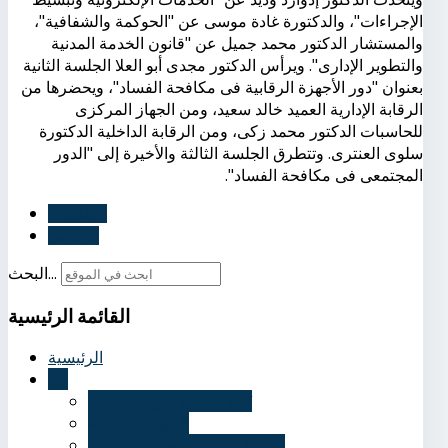
الإجراءات"، والدكتورة غادة موسى عن "الحوكمة والشفافية"،
والمستشار الدكتور محمد جميل عن "قانون الخدمة المدنية
والتطوير الإدارى". ويرأس الدكتور مجدى أبو العلا الجلسة الثانية
بعنوان "دور الأجهزة الرقابية فى مكافحة الفساد"، ويحضرها من
الرقابة الإدارية العميد خالد سعيد، ومن الجهاز المركزى
للحاسبات الدكتور محمد زكى، ومن الرقابة الداخلية الدكتورة
سلوى العنترى. وتتطرق الجلسة الثالثة والأخيرة إلى "الدور
المجتمعى فى مكافحة الفساد".
السابق
التالي
البحث...
القائمة
الرئيسية
الرئيسية
عنا
نُبذة تاريخية عن الأكاديمية
الرؤية والرسالة
الأهداف الاستراتيجية للأكاديمية