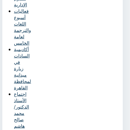
الإدارية
فعاليات
أسبوع
اللغات
والترجمة
لعامة
الخامس
أكاديمية
السادات
في
زيارة
ميدانية
لمحافظة
القاهرة
اجتماع
الأستاذ
الدكتور/
محمد
صالح
هاشم