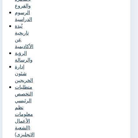
والفروع
الرسوم
الدراسية
نُبذة
تاريخية
عن
الأكاديمية
الرؤية
والرسالة
إدارة
شئون
الخريجين
متطلبات
التخصص
الرئيسي
نظم
معلومات
الأعمال
(الشعبة
الانجليزى)