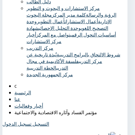
دليل الطالب
مركز الاستشارات و البحوث و التطوير
الرؤية والرسالة
كلمة مدير المركز
مجلة البحوث
الإدارية
أعمال الاستشارات
أعمال التطوير
وحدة
التصحيح اللغوي
وحدة التحليل الإحصائي
شهادة
أساسيات التحول الرقمي
تواصل مع المركز
أخبار
مركز الاستشارات
مركز التدريب
شروط الالتحاق بالبرامج التدريبية
نُبذة تاريخية عن
مركز التدريب
فلسفة الأكاديمية في مجال
التدريب
الخطة التدريبية
مركز الجمهورية الجديدة
الرئيسية
عنا
أخبار وفعاليات
مؤتمر الفساد وآثاره الاقتصادية والاجتماعية
التسجيل
تسجيل الدخول