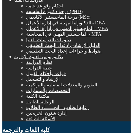
الدراسات العليا
احكام وقواعد عامة
درجة دكتوراة الفلسفة (PHD)
درجة الماجيستير الأكاديمي (MSc)
الدكتوراه المهنية في إدارة الأعمال - DBA
الماجيستيرالمهني في إدارة الأعمال - MBA
الماجيستير المهني في المحاسبة - MPA
دبلومات الدرسات العليا
الدليل الإرشادي لإعداد البحث التطبيقي
ضوابط وإجراءات إعداد البحث التطبيقي
بكالوريوس العلوم الإدارية
نظام الدراسة
خطة الدراسة
قواعد وأحكام القبول
الإرشاد والتسجيل
التقويم والمعدلات الفصلية والتراكمية
التخصصات والمسارات
مكتبة الكلية
الرعاية الطبية ‏
رعاية الطلاب – اتحــــــاد الطلاب
إدارة شئون الخريجين
الأسئلة الشائعة
كلية اللغات والترجمة