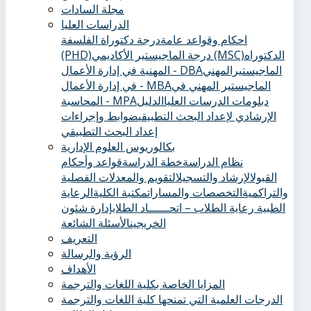
مجلة السادات
الدراسات العليا
احكام وقواعد عامة
درجة دكتوراة الفلسفة
الدكتوراه
درجة الماجيستير الأكاديمي (MSC)
(PHD)
الماجيستيرالمهني
المهنية في إدارة الأعمال - DBA
الماجيستير المهني في
في إدارة الأعمال - MBA
دبلومات الدرسات العليا
الدليل
المحاسبة - MPA
الإرشادي لإعداد البحث التطبيقي
ضوابط وإجراءات
إعداد البحث التطبيقي
بكالوريوس العلوم الإدارية
نظام الدراسة
خطة الدراسة
قواعد وأحكام
القبول
الإرشاد والتسجيل
التقويم والمعدلات الفصلية
والتراكمية
التخصصات والمسارات
مكتبة الكلية
الرعاية
الطبية ‏
رعاية الطلاب – اتحــــــاد الطلاب
إدارة شئون
الخريجين
الأسئلة الشائعة
التعريف
الرؤية والرسالة
الأهداف
المزايا الخاصة بكلية اللغات والترجمة
الدرجات العلمية التي تمنحها كلية اللغات والترجمة