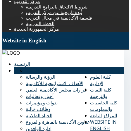
مركز التدريب
شروط الالتحاق بالبرامج التدريبية
نُبذة تاريخية عن مركز التدريب
فلسفة الأكاديمية في مجال التدريب
الخطة التدريبية
مركز الجمهورية الجديدة
Website in English
الرئيسية
عنا
نُبذة تاريخية عن الأكاديمية
كلية العلوم
الرؤية والرسالة
الإدارية
الأهداف الاستراتيجية للأكاديمية
كلية اللغات
قرارات مجلس الأكاديمية العلمي
والترجمة
أخبار وفعاليات
كلية الحاسبات
ندوات ومؤتمرات
والمعلومات
وظائف خالية
المراكز التابعة
الحياة الطلابية
WEBSITE IN
عناوين الأكاديمية بالقاهرة والفروع
ENGLISH
إدارة الوافدين