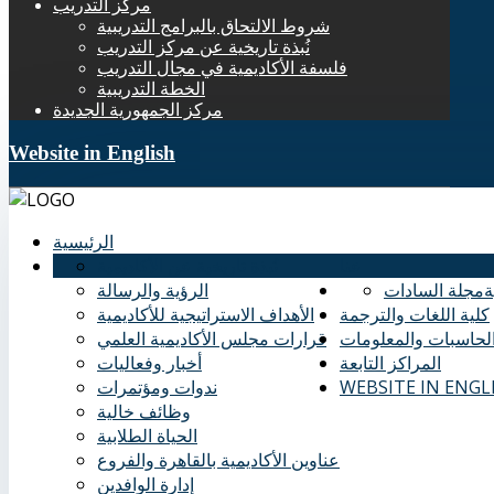
مركز التدريب
شروط الالتحاق بالبرامج التدريبية
نُبذة تاريخية عن مركز التدريب
فلسفة الأكاديمية في مجال التدريب
الخطة التدريبية
مركز الجمهورية الجديدة
Website in English
الرئيسية
عنا
نُبذة تاريخية عن الأكاديمية
ة
مجلة السادات
الرؤية والرسالة
كلية اللغات والترجمة
الأهداف الاستراتيجية للأكاديمية
الحاسبات والمعلومات
قرارات مجلس الأكاديمية العلمي
المراكز التابعة
أخبار وفعاليات
WEBSITE IN ENGL
ندوات ومؤتمرات
وظائف خالية
الحياة الطلابية
عناوين الأكاديمية بالقاهرة والفروع
إدارة الوافدين