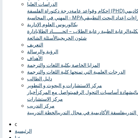
الدراسات العليا
درجة دكتوراة الفلسفة (PHD)
احكام وقواعد عامة
ءات إعداد البحث التطبيقي
المهني في المحاسبة - MPA
بكالوريوس العلوم الإدارية
كلية
الرعاية الطبية ‏
رعاية الطلاب – اتحــــــاد الطلاب
إدارة
شئون الخريجين
الأسئلة الشائعة
التعريف
الرؤية والرسالة
الأهداف
المزايا الخاصة بكلية اللغات والترجمة
الدرجات العلمية التي تمنحها كلية اللغات والترجمة
دليل الطالب
مركز الاستشارات و البحوث و التطوير
ئي
شهادة أساسيات التحول الرقمي
تواصل مع المركز
أخبار
مركز الاستشارات
مركز التدريب
التدريب
فلسفة الأكاديمية في مجال التدريب
الخطة التدريبية
الرئيسية
عنا