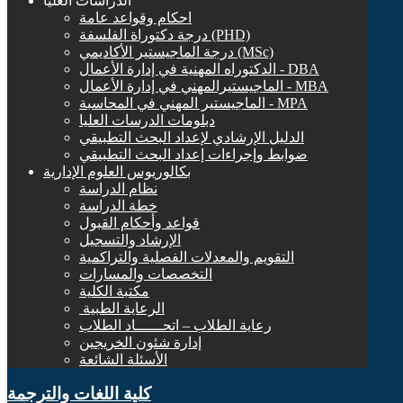
الدراسات العليا
احكام وقواعد عامة
درجة دكتوراة الفلسفة (PHD)
درجة الماجيستير الأكاديمي (MSc)
الدكتوراه المهنية في إدارة الأعمال - DBA
الماجيستيرالمهني في إدارة الأعمال - MBA
الماجيستير المهني في المحاسبة - MPA
دبلومات الدرسات العليا
الدليل الإرشادي لإعداد البحث التطبيقي
ضوابط وإجراءات إعداد البحث التطبيقي
بكالوريوس العلوم الإدارية
نظام الدراسة
خطة الدراسة
قواعد وأحكام القبول
الإرشاد والتسجيل
التقويم والمعدلات الفصلية والتراكمية
التخصصات والمسارات
مكتبة الكلية
الرعاية الطبية ‏
رعاية الطلاب – اتحــــــاد الطلاب
إدارة شئون الخريجين
الأسئلة الشائعة
كلية اللغات والترجمة