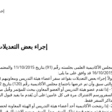
إجر
إجراء بعض التعديلا
مجلس الأكاديمية
16/10/20 قد وافق على ما يلى:
ولاً: إجراء بعض التعديلات بقواعد سفر أعضاء هيئة التدريس ومعاونيهم
لتى سبق وأن تم عرضها باجتماع مجلس الأكاديمية رقْم (120) بتاريخ 10/10/2002؛ لتكون على النحو التالى:
1- إذا تقدم عضو هيئة التدريس أو العضو المعاون ببحث للمؤتمر وقُبل من
لسفرورسم الاشتراك مرة فى كل عامين؛على أن يُقدم ما يفيد قبول البحث
ذاكر السفر فقط.
تدريس أو الهيئة المعاونة لحضور مؤتمر علمى
و ندوة فيتم منحه قيمة تذاكر السفر وبدل السفر ورسم الاشتراك فى المؤ