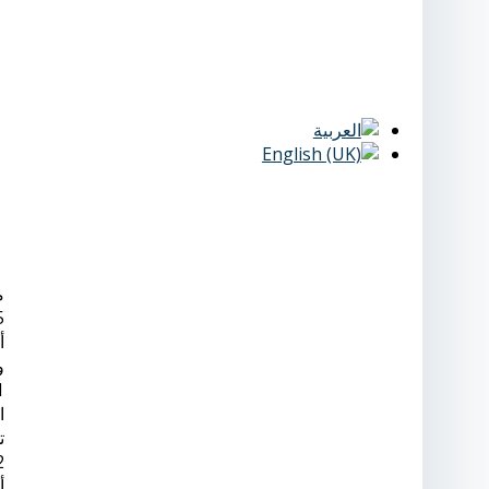
15
أ
وا
ا
ت
2- إذا رشحت الأكاديمية أحد أعضاء هيئة ال
أ