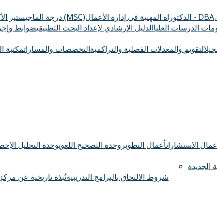
الدكتوراه المهنية في إدارة الأعمال - DBA
درجة الماجيستير الأكاديمي (MSC)
ومات الدرسات العليا
الدليل الإرشادي لإعداد البحث التطبيقي
ضوابط وإجرا
سجيل
التقويم والمعدلات الفصلية والتراكمية
التخصصات والمسارات
مكتبة ال
عمال الاستشارات
أعمال التطوير
وحدة التصحيح اللغوي
وحدة التحليل الإحصا
 الجديدة
شروط الالتحاق بالبرامج التدريبية
نُبذة تاريخية عن مركز 