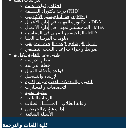
الدراسات العليا
احكام وقواعد عامة
درجة دكتوراة الفلسفة (PHD)
درجة الماجيستير الأكاديمي (MSc)
الدكتوراه المهنية في إدارة الأعمال - DBA
الماجيستيرالمهني في إدارة الأعمال - MBA
الماجيستير المهني في المحاسبة - MPA
دبلومات الدرسات العليا
الدليل الإرشادي لإعداد البحث التطبيقي
ضوابط وإجراءات إعداد البحث التطبيقي
بكالوريوس العلوم الإدارية
نظام الدراسة
خطة الدراسة
قواعد وأحكام القبول
الإرشاد والتسجيل
التقويم والمعدلات الفصلية والتراكمية
التخصصات والمسارات
مكتبة الكلية
الرعاية الطبية ‏
رعاية الطلاب – اتحــــــاد الطلاب
إدارة شئون الخريجين
الأسئلة الشائعة
كلية اللغات والترجمة