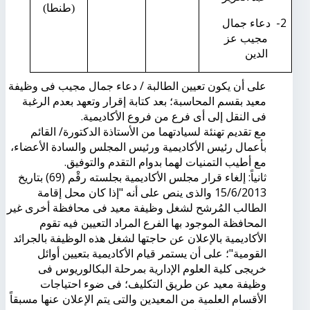
(طنطا)
2-
دعاء جمال
مجيب عز
الدين
على أن يكون تعيين الطالبة / دعاء جمال مجيب فى وظيفة
معيد بقسم المحاسبة؛ بعد كتابة إقرار وتعهد بعدم الرغبة
فى النقل إلى أى فرع من فروع الأكاديمية.
مع تقديم تهنئة لسيادتهما من الأستاذة الدكتورة/ القائم
بأعمال رئيس الأكاديمية ورئيس المجلس والسادة الأعضاء،
مع أطيب التمنيات لهما بدوام التقدم والتوفيق.
ثانياً: إلغاء قرار مجلس الأكاديمية بجلسته رقْم (69) بتاريخ
15/6/2013 والذى ينص على أنه "إذا كان محل إقامة
الطالب المُرشح لشغل وظيفة معيد فى محافظة أخرى غير
المحافظة الموجود بها الفرع المراد التعيين فيه تقوم
الأكاديمية بالإعلان عن حاجتها لشغل هذه الوظيفة بالجرائد
القومية"؛ على أن يستمر قيام الأكاديمية بتعيين أوائل
خريجى كلية العلوم الإدارية بمرحلة البكالوريوس فى
وظيفة معيد عن طريق التكليف؛ فى ضوء احتياجات
الأقسام العلمية من المعيدين والتى يتم الإعلان عنها مسبقاً