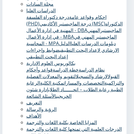
مجلة السادات
الدراسات العليا
احكام وقواعد عامة
درجة دكتوراة الفلسفة
الدكتوراه
درجة الماجيستير الأكاديمي (MSC)
(PHD)
الماجيستيرالمهني
المهنية في إدارة الأعمال - DBA
الماجيستير المهني في
في إدارة الأعمال - MBA
دبلومات الدرسات العليا
الدليل
المحاسبة - MPA
الإرشادي لإعداد البحث التطبيقي
ضوابط وإجراءات
إعداد البحث التطبيقي
بكالوريوس العلوم الإدارية
نظام الدراسة
خطة الدراسة
قواعد وأحكام
القبول
الإرشاد والتسجيل
التقويم والمعدلات الفصلية
والتراكمية
التخصصات والمسارات
مكتبة الكلية
الرعاية
الطبية ‏
رعاية الطلاب – اتحــــــاد الطلاب
إدارة شئون
الخريجين
الأسئلة الشائعة
التعريف
الرؤية والرسالة
الأهداف
المزايا الخاصة بكلية اللغات والترجمة
الدرجات العلمية التي تمنحها كلية اللغات والترجمة