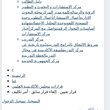
دليل الطالب
مركز الاستشارات و البحوث و التطوير
الرؤية والرسالة
كلمة مدير المركز
مجلة البحوث
الإدارية
أعمال الاستشارات
أعمال التطوير
وحدة
التصحيح اللغوي
وحدة التحليل الإحصائي
شهادة
أساسيات التحول الرقمي
تواصل مع المركز
أخبار
مركز الاستشارات
مركز التدريب
شروط الالتحاق بالبرامج التدريبية
نُبذة تاريخية عن
مركز التدريب
فلسفة الأكاديمية في مجال
التدريب
الخطة التدريبية
مركز الجمهورية الجديدة
الرئيسية
عنا
قرارات مجلس الأكاديمية العلمي
قرار تعيين - إلغاء قرار سابق - أمر تكليف
التسجيل
تسجيل الدخول