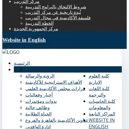
مركز التدريب
شروط الالتحاق بالبرامج التدريبية
نُبذة تاريخية عن مركز التدريب
فلسفة الأكاديمية في مجال التدريب
الخطة التدريبية
مركز الجمهورية الجديدة
Website in English
الرئيسية
عنا
نُبذة تاريخية عن الأكاديمية
كلية العلوم
الرؤية والرسالة
الإدارية
الأهداف الاستراتيجية للأكاديمية
كلية اللغات
قرارات مجلس الأكاديمية العلمي
والترجمة
أخبار وفعاليات
كلية الحاسبات
ندوات ومؤتمرات
والمعلومات
وظائف خالية
المراكز التابعة
الحياة الطلابية
WEBSITE IN
عناوين الأكاديمية بالقاهرة والفروع
ENGLISH
إدارة الوافدين