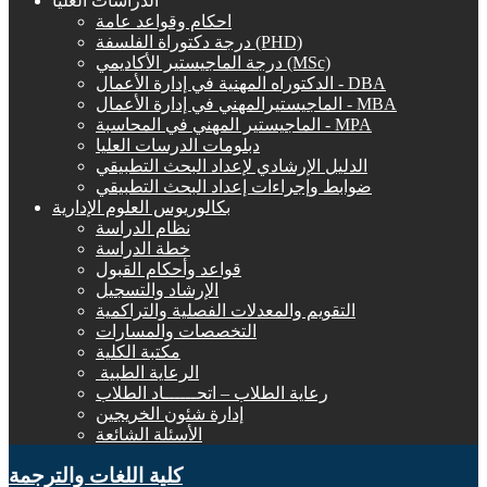
الدراسات العليا
احكام وقواعد عامة
درجة دكتوراة الفلسفة (PHD)
درجة الماجيستير الأكاديمي (MSc)
الدكتوراه المهنية في إدارة الأعمال - DBA
الماجيستيرالمهني في إدارة الأعمال - MBA
الماجيستير المهني في المحاسبة - MPA
دبلومات الدرسات العليا
الدليل الإرشادي لإعداد البحث التطبيقي
ضوابط وإجراءات إعداد البحث التطبيقي
بكالوريوس العلوم الإدارية
نظام الدراسة
خطة الدراسة
قواعد وأحكام القبول
الإرشاد والتسجيل
التقويم والمعدلات الفصلية والتراكمية
التخصصات والمسارات
مكتبة الكلية
الرعاية الطبية ‏
رعاية الطلاب – اتحــــــاد الطلاب
إدارة شئون الخريجين
الأسئلة الشائعة
كلية اللغات والترجمة