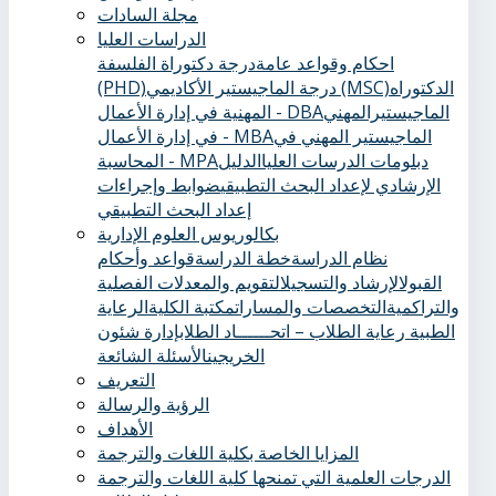
مجلة السادات
الدراسات العليا
احكام وقواعد عامة
درجة دكتوراة الفلسفة
الدكتوراه
درجة الماجيستير الأكاديمي (MSC)
(PHD)
الماجيستيرالمهني
المهنية في إدارة الأعمال - DBA
الماجيستير المهني في
في إدارة الأعمال - MBA
دبلومات الدرسات العليا
الدليل
المحاسبة - MPA
الإرشادي لإعداد البحث التطبيقي
ضوابط وإجراءات
إعداد البحث التطبيقي
بكالوريوس العلوم الإدارية
نظام الدراسة
خطة الدراسة
قواعد وأحكام
القبول
الإرشاد والتسجيل
التقويم والمعدلات الفصلية
والتراكمية
التخصصات والمسارات
مكتبة الكلية
الرعاية
الطبية ‏
رعاية الطلاب – اتحــــــاد الطلاب
إدارة شئون
الخريجين
الأسئلة الشائعة
التعريف
الرؤية والرسالة
الأهداف
المزايا الخاصة بكلية اللغات والترجمة
الدرجات العلمية التي تمنحها كلية اللغات والترجمة