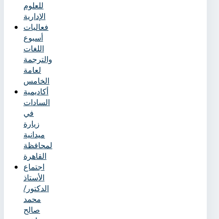
للعلوم
الإدارية
فعاليات
أسبوع
اللغات
والترجمة
لعامة
الخامس
أكاديمية
السادات
في
زيارة
ميدانية
لمحافظة
القاهرة
اجتماع
الأستاذ
الدكتور/
محمد
صالح