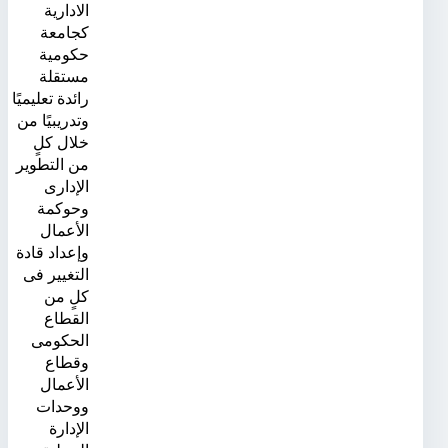
الادارية
كجامعة
حكومية
مستقلة
رائدة تعليميًا
وتدريبيًا من
خلال كلٍ
من التطوير
الإدارى
وحوكمة
الأعمال
وإعداد قادة
التغيير فى
كلٍ من
القطاع
الحكومى
وقطاع
الأعمال
ووحدات
الإدارة