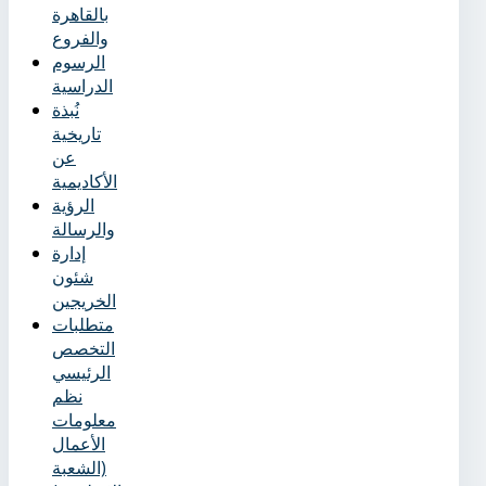
بالقاهرة
والفروع
الرسوم
الدراسية
نُبذة
تاريخية
عن
الأكاديمية
الرؤية
والرسالة
إدارة
شئون
الخريجين
متطلبات
التخصص
الرئيسي
نظم
معلومات
الأعمال
(الشعبة