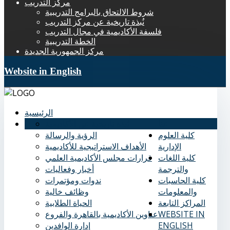
مركز التدريب
شروط الالتحاق بالبرامج التدريبية
نُبذة تاريخية عن مركز التدريب
فلسفة الأكاديمية في مجال التدريب
الخطة التدريبية
مركز الجمهورية الجديدة
Website in English
الرئيسية
عنا
نُبذة تاريخية عن الأكاديمية
كلية العلوم
الرؤية والرسالة
الإدارية
الأهداف الاستراتيجية للأكاديمية
كلية اللغات
قرارات مجلس الأكاديمية العلمي
والترجمة
أخبار وفعاليات
كلية الحاسبات
ندوات ومؤتمرات
والمعلومات
وظائف خالية
المراكز التابعة
الحياة الطلابية
WEBSITE IN
عناوين الأكاديمية بالقاهرة والفروع
ENGLISH
إدارة الوافدين