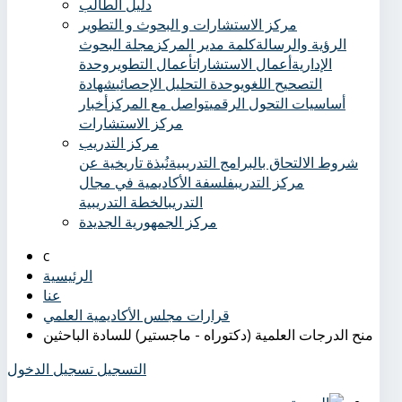
دليل الطالب
مركز الاستشارات و البحوث و التطوير
الرؤية والرسالة
كلمة مدير المركز
مجلة البحوث
الإدارية
أعمال الاستشارات
أعمال التطوير
وحدة
التصحيح اللغوي
وحدة التحليل الإحصائي
شهادة
أساسيات التحول الرقمي
تواصل مع المركز
أخبار
مركز الاستشارات
مركز التدريب
شروط الالتحاق بالبرامج التدريبية
نُبذة تاريخية عن
مركز التدريب
فلسفة الأكاديمية في مجال
التدريب
الخطة التدريبية
مركز الجمهورية الجديدة
الرئيسية
عنا
قرارات مجلس الأكاديمية العلمي
منح الدرجات العلمية (دكتوراه - ماجستير) للسادة الباحثين
التسجيل
تسجيل الدخول