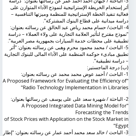
3- الباحثة / جيهان أحمد أحمد عمر عن رسالتها بعنوان: "دراسة
أثر إستخدام الخريطة الإستراتيجية لنموذج الأداء المتوازن على
فعالية تنفيذ الخطة الإستراتيجية للمنظمة وميزتها التنافسية –
دراسة ميدانية على قطاع البنوك المشتركة".
4- الباحث/ حسام محمد رياض عبد الخالق عن رسالته بعنوان:
"نموذج مقترح لتأثير العلامة التجارية على ولاء العملاء – دراسة
تطبيقية على محطات خدمة السيارات بجمهورية مصر العربية".
5- الباحث / محمد محمود محرم وهبى عن رسالته بعنوان: "أثر
تطبيق مبادىء حوكمة المنظمة على الأداء المالى للبنوك التجارية
– دراسة تطبيقية".
(ب) درجة الماجستير:
1- الباحث / أحمد عوض محمد محمد عن رسالته بعنوان:
"A Proposed Framework for Evaluating the Efficiency of
Radio Technology Implementation in Libraries"
2- الباحثة / شهيرة سعد على على يوسف عن رسالتها بعنوان:
"A Proposed Integrated Data Mining Model for
Forecasting the Trends
of Stock Prices with Application on the Stock Market in
Egypt"
3- الباحث / خالد سعد محمد أحمد عمار عن رسالته بعنوان: "إطار