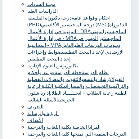
مجلة السادات
الدراسات العليا
احكام وقواعد عامة
درجة دكتوراة الفلسفة
الدكتوراه
درجة الماجيستير الأكاديمي (MSC)
(PHD)
الماجيستيرالمهني
المهنية في إدارة الأعمال - DBA
الماجيستير المهني في
في إدارة الأعمال - MBA
دبلومات الدرسات العليا
الدليل
المحاسبة - MPA
الإرشادي لإعداد البحث التطبيقي
ضوابط وإجراءات
إعداد البحث التطبيقي
بكالوريوس العلوم الإدارية
نظام الدراسة
خطة الدراسة
قواعد وأحكام
القبول
الإرشاد والتسجيل
التقويم والمعدلات الفصلية
والتراكمية
التخصصات والمسارات
مكتبة الكلية
الرعاية
الطبية ‏
رعاية الطلاب – اتحــــــاد الطلاب
إدارة شئون
الخريجين
الأسئلة الشائعة
التعريف
الرؤية والرسالة
الأهداف
المزايا الخاصة بكلية اللغات والترجمة
الدرجات العلمية التي تمنحها كلية اللغات والترجمة