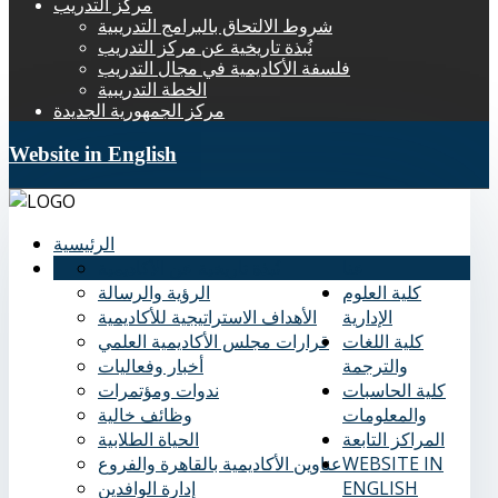
مركز التدريب
شروط الالتحاق بالبرامج التدريبية
نُبذة تاريخية عن مركز التدريب
فلسفة الأكاديمية في مجال التدريب
الخطة التدريبية
مركز الجمهورية الجديدة
Website in English
الرئيسية
عنا
نُبذة تاريخية عن الأكاديمية
كلية العلوم
الرؤية والرسالة
الإدارية
الأهداف الاستراتيجية للأكاديمية
كلية اللغات
قرارات مجلس الأكاديمية العلمي
والترجمة
أخبار وفعاليات
كلية الحاسبات
ندوات ومؤتمرات
والمعلومات
وظائف خالية
المراكز التابعة
الحياة الطلابية
WEBSITE IN
عناوين الأكاديمية بالقاهرة والفروع
ENGLISH
إدارة الوافدين