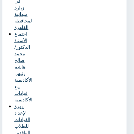
في
زيارة
ميدانية
لمحافظة
القاهرة
اجتماع
الأستاذ
الدكتور/
محمد
صالح
هاشم
رئيس
الأكاديمية
مع
قيادات
الأكاديمية
دورة
لإعداد
القيادات
للطلاب
الوافدين