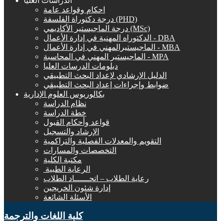
الدراسات العليا
احكام وقواعد عامة
درجة دكتوراة الفلسفة (PHD)
درجة الماجيستير الأكاديمي (MSc)
الدكتوراه المهنية في إدارة الأعمال - DBA
الماجيستيرالمهني في إدارة الأعمال - MBA
الماجيستير المهني في المحاسبة - MPA
دبلومات الدرسات العليا
الدليل الإرشادي لإعداد البحث التطبيقي
ضوابط وإجراءات إعداد البحث التطبيقي
بكالوريوس العلوم الإدارية
نظام الدراسة
خطة الدراسة
قواعد وأحكام القبول
الإرشاد والتسجيل
التقويم والمعدلات الفصلية والتراكمية
التخصصات والمسارات
مكتبة الكلية
الرعاية الطبية ‏
رعاية الطلاب – اتحــــــاد الطلاب
إدارة شئون الخريجين
الأسئلة الشائعة
كلية اللغات والترجمة