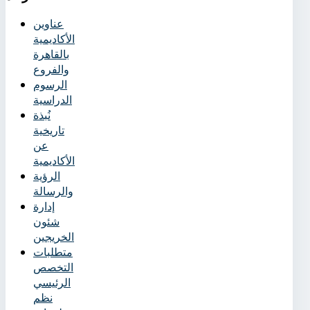
عناوين
الأكاديمية
بالقاهرة
والفروع
الرسوم
الدراسية
نُبذة
تاريخية
عن
الأكاديمية
الرؤية
والرسالة
إدارة
شئون
الخريجين
متطلبات
التخصص
الرئيسي
نظم