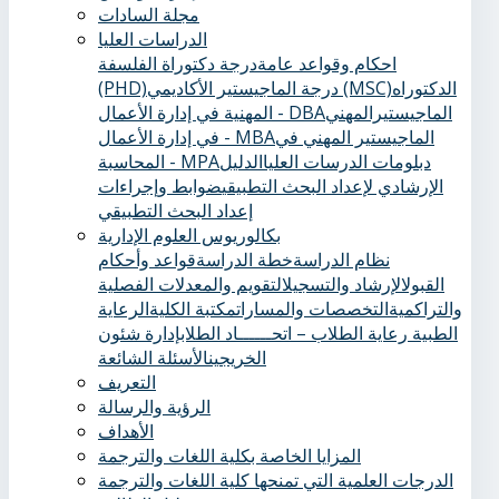
مجلة السادات
الدراسات العليا
احكام وقواعد عامة
درجة دكتوراة الفلسفة
الدكتوراه
درجة الماجيستير الأكاديمي (MSC)
(PHD)
الماجيستيرالمهني
المهنية في إدارة الأعمال - DBA
الماجيستير المهني في
في إدارة الأعمال - MBA
دبلومات الدرسات العليا
الدليل
المحاسبة - MPA
الإرشادي لإعداد البحث التطبيقي
ضوابط وإجراءات
إعداد البحث التطبيقي
بكالوريوس العلوم الإدارية
نظام الدراسة
خطة الدراسة
قواعد وأحكام
القبول
الإرشاد والتسجيل
التقويم والمعدلات الفصلية
والتراكمية
التخصصات والمسارات
مكتبة الكلية
الرعاية
الطبية ‏
رعاية الطلاب – اتحــــــاد الطلاب
إدارة شئون
الخريجين
الأسئلة الشائعة
التعريف
الرؤية والرسالة
الأهداف
المزايا الخاصة بكلية اللغات والترجمة
الدرجات العلمية التي تمنحها كلية اللغات والترجمة