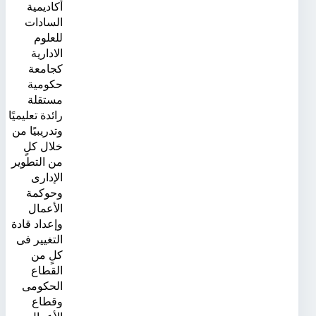
أكاديمية
السادات
للعلوم
الادارية
كجامعة
حكومية
مستقلة
رائدة تعليميًا
وتدريبيًا من
خلال كلٍ
من التطوير
الإدارى
وحوكمة
الأعمال
وإعداد قادة
التغيير فى
كلٍ من
القطاع
الحكومى
وقطاع