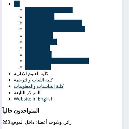
عنا
نُبذة تاريخية عن الأكاديمية
الرؤية والرسالة
الأهداف الاستراتيجية للأكاديمية
قرارات مجلس الأكاديمية العلمي
أخبار وفعاليات
ندوات ومؤتمرات
وظائف خالية
الحياة الطلابية
عناوين الأكاديمية بالقاهرة والفروع
إدارة الوافدين
كلية العلوم الإدارية
كلية اللغات والترجمة
كلية الحاسبات والمعلومات
المراكز التابعة
Website in English
المتواجدون
حالياً
263 زائر، ولايوجد أعضاء داخل الموقع