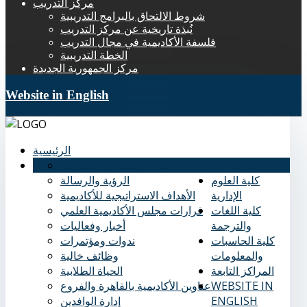
مركز التدريب
شروط الالتحاق بالبرامج التدريبية
نُبذة تاريخية عن مركز التدريب
فلسفة الأكاديمية في مجال التدريب
الخطة التدريبية
مركز الجمهورية الجديدة
Website in English
الرئيسية
عنا
نُبذة تاريخية عن الأكاديمية
كلية العلوم
الرؤية والرسالة
الإدارية
الأهداف الاستراتيجية للأكاديمية
كلية اللغات
قرارات مجلس الأكاديمية العلمي
والترجمة
أخبار وفعاليات
كلية الحاسبات
ندوات ومؤتمرات
والمعلومات
وظائف خالية
المراكز التابعة
الحياة الطلابية
WEBSITE IN
عناوين الأكاديمية بالقاهرة والفروع
ENGLISH
إدارة الوافدين