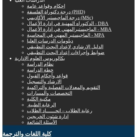
الدراسات العليا
احكام وقواعد عامة
درجة دكتوراة الفلسفة (PHD)
درجة الماجيستير الأكاديمي (MSc)
الدكتوراه المهنية في إدارة الأعمال - DBA
الماجيستيرالمهني في إدارة الأعمال - MBA
الماجيستير المهني في المحاسبة - MPA
دبلومات الدرسات العليا
الدليل الإرشادي لإعداد البحث التطبيقي
ضوابط وإجراءات إعداد البحث التطبيقي
بكالوريوس العلوم الإدارية
نظام الدراسة
خطة الدراسة
قواعد وأحكام القبول
الإرشاد والتسجيل
التقويم والمعدلات الفصلية والتراكمية
التخصصات والمسارات
مكتبة الكلية
الرعاية الطبية ‏
رعاية الطلاب – اتحــــــاد الطلاب
إدارة شئون الخريجين
الأسئلة الشائعة
كلية اللغات والترجمة