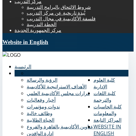
مركز التدريب
شروط الالتحاق بالبرامج التدريبية
نُبذة تاريخية عن مركز التدريب
فلسفة الأكاديمية في مجال التدريب
الخطة التدريبية
مركز الجمهورية الجديدة
Website in English
الرئيسية
عنا
نُبذة تاريخية عن الأكاديمية
كلية العلوم
الرؤية والرسالة
الإدارية
الأهداف الاستراتيجية للأكاديمية
كلية اللغات
قرارات مجلس الأكاديمية العلمي
والترجمة
أخبار وفعاليات
كلية الحاسبات
ندوات ومؤتمرات
والمعلومات
وظائف خالية
المراكز التابعة
الحياة الطلابية
WEBSITE IN
عناوين الأكاديمية بالقاهرة والفروع
ENGLISH
إدارة الوافدين