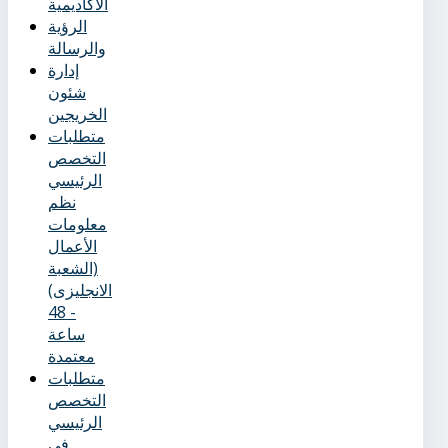
الأكاديمية
الرؤية
والرسالة
إدارة
شئون
الخريجين
متطلبات
التخصص
الرئيسي
نظم
معلومات
الأعمال
(الشعبة
الانجليزى)
- 48
ساعة
معتمدة
متطلبات
التخصص
الرئيسي
في