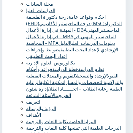
مجلة السادات
الدراسات العليا
احكام وقواعد عامة
درجة دكتوراة الفلسفة
الدكتوراه
درجة الماجيستير الأكاديمي (MSC)
(PHD)
الماجيستيرالمهني
المهنية في إدارة الأعمال - DBA
الماجيستير المهني في
في إدارة الأعمال - MBA
دبلومات الدرسات العليا
الدليل
المحاسبة - MPA
الإرشادي لإعداد البحث التطبيقي
ضوابط وإجراءات
إعداد البحث التطبيقي
بكالوريوس العلوم الإدارية
نظام الدراسة
خطة الدراسة
قواعد وأحكام
القبول
الإرشاد والتسجيل
التقويم والمعدلات الفصلية
والتراكمية
التخصصات والمسارات
مكتبة الكلية
الرعاية
الطبية ‏
رعاية الطلاب – اتحــــــاد الطلاب
إدارة شئون
الخريجين
الأسئلة الشائعة
التعريف
الرؤية والرسالة
الأهداف
المزايا الخاصة بكلية اللغات والترجمة
الدرجات العلمية التي تمنحها كلية اللغات والترجمة