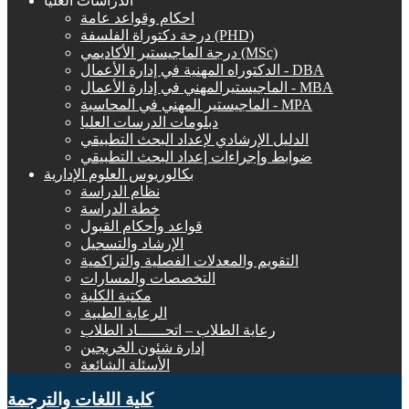
الدراسات العليا
احكام وقواعد عامة
درجة دكتوراة الفلسفة (PHD)
درجة الماجيستير الأكاديمي (MSc)
الدكتوراه المهنية في إدارة الأعمال - DBA
الماجيستيرالمهني في إدارة الأعمال - MBA
الماجيستير المهني في المحاسبة - MPA
دبلومات الدرسات العليا
الدليل الإرشادي لإعداد البحث التطبيقي
ضوابط وإجراءات إعداد البحث التطبيقي
بكالوريوس العلوم الإدارية
نظام الدراسة
خطة الدراسة
قواعد وأحكام القبول
الإرشاد والتسجيل
التقويم والمعدلات الفصلية والتراكمية
التخصصات والمسارات
مكتبة الكلية
الرعاية الطبية ‏
رعاية الطلاب – اتحــــــاد الطلاب
إدارة شئون الخريجين
الأسئلة الشائعة
كلية اللغات والترجمة