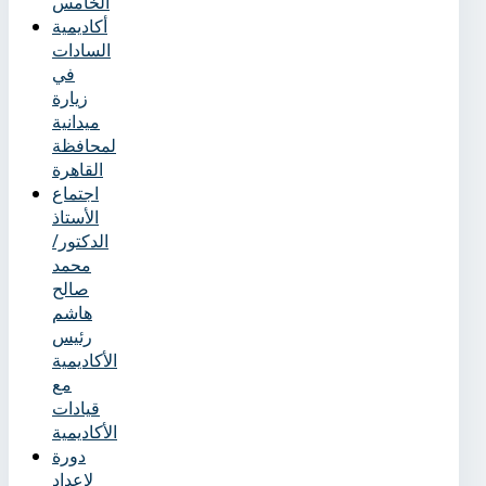
الخامس
أكاديمية
السادات
في
زيارة
ميدانية
لمحافظة
القاهرة
اجتماع
الأستاذ
الدكتور/
محمد
صالح
هاشم
رئيس
الأكاديمية
مع
قيادات
الأكاديمية
دورة
لإعداد