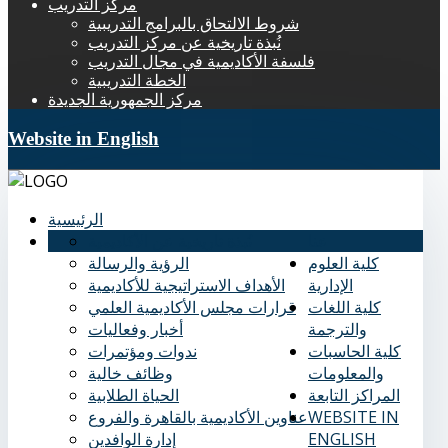
مركز التدريب
شروط الالتحاق بالبرامج التدريبية
نُبذة تاريخية عن مركز التدريب
فلسفة الأكاديمية في مجال التدريب
الخطة التدريبية
مركز الجمهورية الجديدة
Website in English
الرئيسية
عنا
نُبذة تاريخية عن الأكاديمية
كلية العلوم
الرؤية والرسالة
الإدارية
الأهداف الاستراتيجية للأكاديمية
كلية اللغات
قرارات مجلس الأكاديمية العلمي
والترجمة
أخبار وفعاليات
كلية الحاسبات
ندوات ومؤتمرات
والمعلومات
وظائف خالية
المراكز التابعة
الحياة الطلابية
WEBSITE IN
عناوين الأكاديمية بالقاهرة والفروع
ENGLISH
إدارة الوافدين