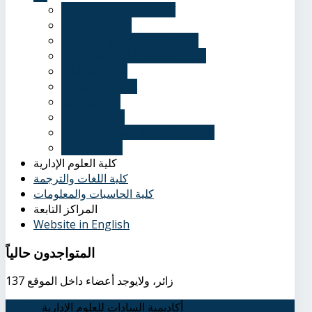
نُبذة تاريخية عن الأكاديمية
الرؤية والرسالة
الأهداف الاستراتيجية للأكاديمية
قرارات مجلس الأكاديمية العلمي
أخبار وفعاليات
ندوات ومؤتمرات
وظائف خالية
الحياة الطلابية
عناوين الأكاديمية بالقاهرة والفروع
إدارة الوافدين
كلية العلوم الإدارية
كلية اللغات والترجمة
كلية الحاسبات والمعلومات
المراكز التابعة
Website in English
المتواجدون
حالياً
137 زائر، ولايوجد أعضاء داخل الموقع
أكاديمية السادات للعلوم الإدارية
اتصل بنا