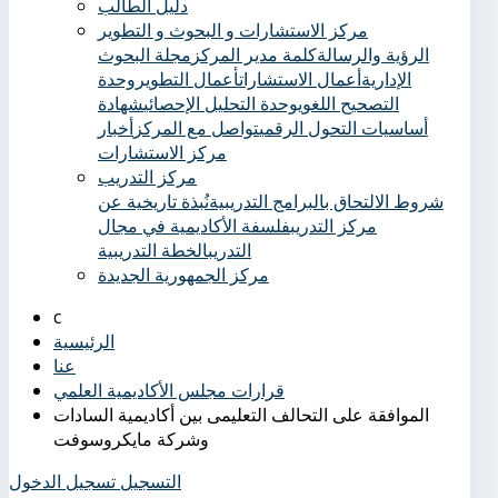
دليل الطالب
مركز الاستشارات و البحوث و التطوير
الرؤية والرسالة
كلمة مدير المركز
مجلة البحوث
الإدارية
أعمال الاستشارات
أعمال التطوير
وحدة
التصحيح اللغوي
وحدة التحليل الإحصائي
شهادة
أساسيات التحول الرقمي
تواصل مع المركز
أخبار
مركز الاستشارات
مركز التدريب
شروط الالتحاق بالبرامج التدريبية
نُبذة تاريخية عن
مركز التدريب
فلسفة الأكاديمية في مجال
التدريب
الخطة التدريبية
مركز الجمهورية الجديدة
الرئيسية
عنا
قرارات مجلس الأكاديمية العلمي
الموافقة على التحالف التعليمى بين أكاديمية السادات
وشركة مايكروسوفت
التسجيل
تسجيل الدخول