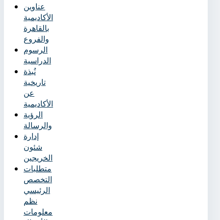
عناوين
الأكاديمية
بالقاهرة
والفروع
الرسوم
الدراسية
نُبذة
تاريخية
عن
الأكاديمية
الرؤية
والرسالة
إدارة
شئون
الخريجين
متطلبات
التخصص
الرئيسي
نظم
معلومات