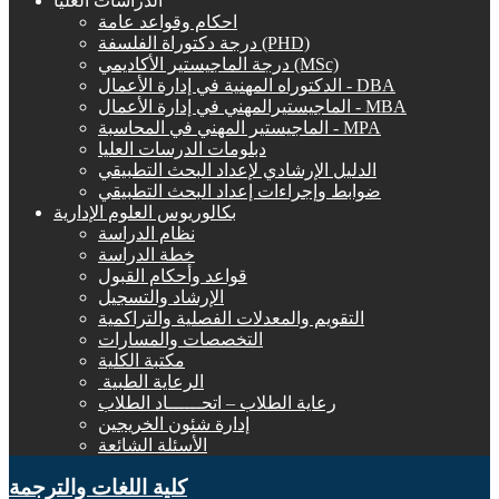
الدراسات العليا
احكام وقواعد عامة
درجة دكتوراة الفلسفة (PHD)
درجة الماجيستير الأكاديمي (MSc)
الدكتوراه المهنية في إدارة الأعمال - DBA
الماجيستيرالمهني في إدارة الأعمال - MBA
الماجيستير المهني في المحاسبة - MPA
دبلومات الدرسات العليا
الدليل الإرشادي لإعداد البحث التطبيقي
ضوابط وإجراءات إعداد البحث التطبيقي
بكالوريوس العلوم الإدارية
نظام الدراسة
خطة الدراسة
قواعد وأحكام القبول
الإرشاد والتسجيل
التقويم والمعدلات الفصلية والتراكمية
التخصصات والمسارات
مكتبة الكلية
الرعاية الطبية ‏
رعاية الطلاب – اتحــــــاد الطلاب
إدارة شئون الخريجين
الأسئلة الشائعة
كلية اللغات والترجمة