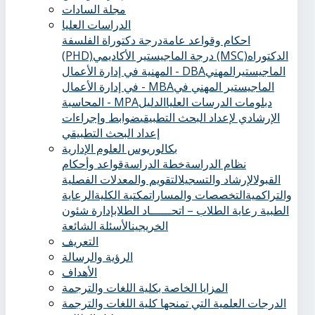
مجلة السادات
الدراسات العليا
احكام وقواعد عامة
درجة دكتوراة الفلسفة
الدكتوراه
درجة الماجيستير الأكاديمي (MSC)
(PHD)
الماجيستيرالمهني
المهنية في إدارة الأعمال - DBA
الماجيستير المهني في
في إدارة الأعمال - MBA
دبلومات الدرسات العليا
الدليل
المحاسبة - MPA
الإرشادي لإعداد البحث التطبيقي
ضوابط وإجراءات
إعداد البحث التطبيقي
بكالوريوس العلوم الإدارية
نظام الدراسة
خطة الدراسة
قواعد وأحكام
القبول
الإرشاد والتسجيل
التقويم والمعدلات الفصلية
والتراكمية
التخصصات والمسارات
مكتبة الكلية
الرعاية
الطبية ‏
رعاية الطلاب – اتحــــــاد الطلاب
إدارة شئون
الخريجين
الأسئلة الشائعة
التعريف
الرؤية والرسالة
الأهداف
المزايا الخاصة بكلية اللغات والترجمة
الدرجات العلمية التي تمنحها كلية اللغات والترجمة