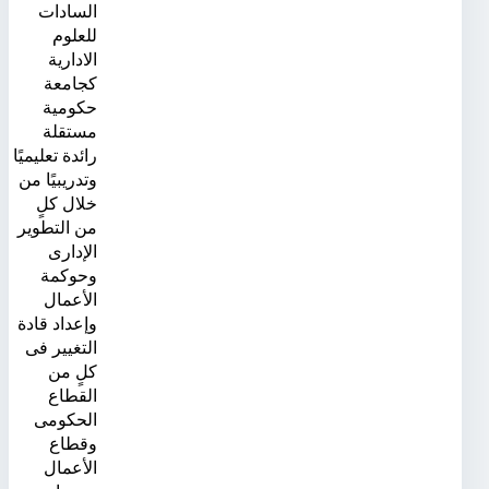
السادات
للعلوم
الادارية
كجامعة
حكومية
مستقلة
رائدة تعليميًا
وتدريبيًا من
خلال كلٍ
من التطوير
الإدارى
وحوكمة
الأعمال
وإعداد قادة
التغيير فى
كلٍ من
القطاع
الحكومى
وقطاع
الأعمال