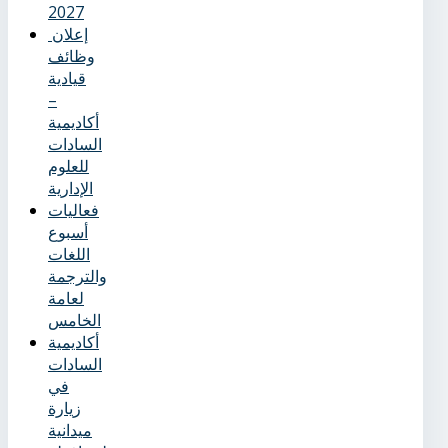
2027
إعلان
وظائف
قيادية
–
أكاديمية
السادات
للعلوم
الإدارية
فعاليات
أسبوع
اللغات
والترجمة
لعامة
الخامس
أكاديمية
السادات
في
زيارة
ميدانية