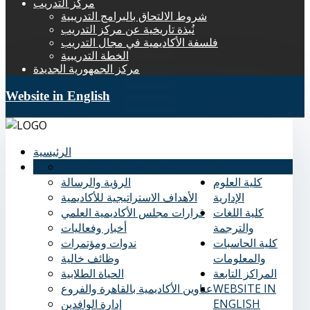
مركز التدريب
شروط الالتحاق بالبرامج التدريبية
نُبذة تاريخية عن مركز التدريب
فلسفة الأكاديمية في مجال التدريب
الخطة التدريبية
مركز الجمهورية الجديدة
Website in English
الرئيسية
عنا
نُبذة تاريخية عن الأكاديمية
كلية العلوم
الرؤية والرسالة
الإدارية
الأهداف الاستراتيجية للأكاديمية
كلية اللغات
قرارات مجلس الأكاديمية العلمي
والترجمة
أخبار وفعاليات
كلية الحاسبات
ندوات ومؤتمرات
والمعلومات
وظائف خالية
المراكز التابعة
الحياة الطلابية
WEBSITE IN
عناوين الأكاديمية بالقاهرة والفروع
ENGLISH
إدارة الوافدين