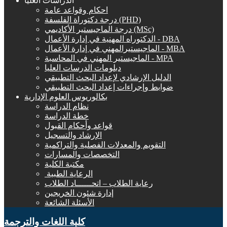
الدراسات العليا
احكام وقواعد عامة
درجة دكتوراة الفلسفة (PHD)
درجة الماجيستير الأكاديمي (MSc)
الدكتوراه المهنية في إدارة الأعمال - DBA
الماجيستيرالمهني في إدارة الأعمال - MBA
الماجيستير المهني في المحاسبة - MPA
دبلومات الدرسات العليا
الدليل الإرشادي لإعداد البحث التطبيقي
ضوابط وإجراءات إعداد البحث التطبيقي
بكالوريوس العلوم الإدارية
نظام الدراسة
خطة الدراسة
قواعد وأحكام القبول
الإرشاد والتسجيل
التقويم والمعدلات الفصلية والتراكمية
التخصصات والمسارات
مكتبة الكلية
الرعاية الطبية ‏
رعاية الطلاب – اتحــــــاد الطلاب
إدارة شئون الخريجين
الأسئلة الشائعة
كلية اللغات والترجمة