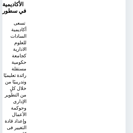
الأكاديمية
في سطور
تسعى
أكاديمية
السادات
للعلوم
الادارية
كجامعة
حكومية
مستقلة
رائدة تعليميًا
وتدريبيًا من
خلال كلٍ
من التطوير
الإدارى
وحوكمة
الأعمال
وإعداد قادة
التغيير فى