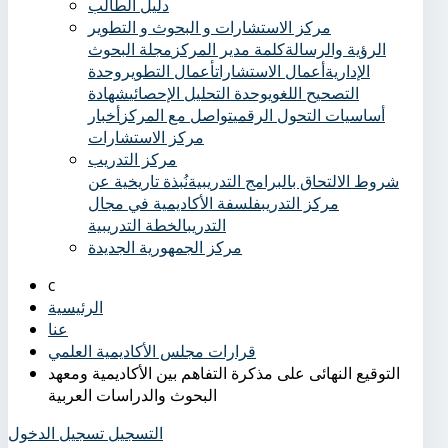
دليل الطالب
مركز الاستشارات و البحوث و التطوير
الرؤية والرسالة
كلمة مدير المركز
مجلة البحوث
الإدارية
أعمال الاستشارات
أعمال التطوير
وحدة
التصحيح اللغوي
وحدة التحليل الإحصائي
شهادة
أساسيات التحول الرقمي
تواصل مع المركز
أخبار
مركز الاستشارات
مركز التدريب
شروط الالتحاق بالبرامج التدريبية
نُبذة تاريخية عن
مركز التدريب
فلسفة الأكاديمية في مجال
التدريب
الخطة التدريبية
مركز الجمهورية الجديدة
الرئيسية
عنا
قرارات مجلس الأكاديمية العلمي
التوقيع النهائى على مذكرة التفاهم بين الأكاديمية ومعهد
البحوث والدراسات العربية
التسجيل
تسجيل الدخول