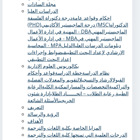
مجلة السادات
الدراسات العليا
احكام وقواعد عامة
درجة دكتوراة الفلسفة
الدكتوراه
درجة الماجيستير الأكاديمي (MSC)
(PHD)
الماجيستيرالمهني
المهنية في إدارة الأعمال - DBA
الماجيستير المهني في
في إدارة الأعمال - MBA
دبلومات الدرسات العليا
الدليل
المحاسبة - MPA
الإرشادي لإعداد البحث التطبيقي
ضوابط وإجراءات
إعداد البحث التطبيقي
بكالوريوس العلوم الإدارية
نظام الدراسة
خطة الدراسة
قواعد وأحكام
القبول
الإرشاد والتسجيل
التقويم والمعدلات الفصلية
والتراكمية
التخصصات والمسارات
مكتبة الكلية
الرعاية
الطبية ‏
رعاية الطلاب – اتحــــــاد الطلاب
إدارة شئون
الخريجين
الأسئلة الشائعة
التعريف
الرؤية والرسالة
الأهداف
المزايا الخاصة بكلية اللغات والترجمة
الدرجات العلمية التي تمنحها كلية اللغات والترجمة