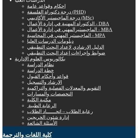
الدراسات العليا
احكام وقواعد عامة
درجة دكتوراة الفلسفة (PHD)
درجة الماجيستير الأكاديمي (MSc)
الدكتوراه المهنية في إدارة الأعمال - DBA
الماجيستيرالمهني في إدارة الأعمال - MBA
الماجيستير المهني في المحاسبة - MPA
دبلومات الدرسات العليا
الدليل الإرشادي لإعداد البحث التطبيقي
ضوابط وإجراءات إعداد البحث التطبيقي
بكالوريوس العلوم الإدارية
نظام الدراسة
خطة الدراسة
قواعد وأحكام القبول
الإرشاد والتسجيل
التقويم والمعدلات الفصلية والتراكمية
التخصصات والمسارات
مكتبة الكلية
الرعاية الطبية ‏
رعاية الطلاب – اتحــــــاد الطلاب
إدارة شئون الخريجين
الأسئلة الشائعة
كلية اللغات والترجمة