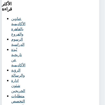
الأكثر
قراءة
عناوين
الأكاديمية
بالقاهرة
والفروع
الرسوم
الدراسية
نُبذة
تاريخية
عن
الأكاديمية
الرؤية
والرسالة
إدارة
شئون
الخريجين
متطلبات
التخصص