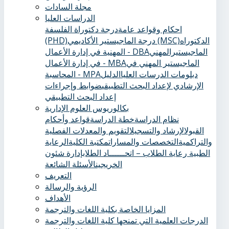
مجلة السادات
الدراسات العليا
احكام وقواعد عامة
درجة دكتوراة الفلسفة
الدكتوراه
درجة الماجيستير الأكاديمي (MSC)
(PHD)
الماجيستيرالمهني
المهنية في إدارة الأعمال - DBA
الماجيستير المهني في
في إدارة الأعمال - MBA
دبلومات الدرسات العليا
الدليل
المحاسبة - MPA
الإرشادي لإعداد البحث التطبيقي
ضوابط وإجراءات
إعداد البحث التطبيقي
بكالوريوس العلوم الإدارية
نظام الدراسة
خطة الدراسة
قواعد وأحكام
القبول
الإرشاد والتسجيل
التقويم والمعدلات الفصلية
والتراكمية
التخصصات والمسارات
مكتبة الكلية
الرعاية
الطبية ‏
رعاية الطلاب – اتحــــــاد الطلاب
إدارة شئون
الخريجين
الأسئلة الشائعة
التعريف
الرؤية والرسالة
الأهداف
المزايا الخاصة بكلية اللغات والترجمة
الدرجات العلمية التي تمنحها كلية اللغات والترجمة