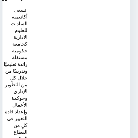
تسعى
أكاديمية
السادات
للعلوم
الادارية
كجامعة
حكومية
مستقلة
رائدة تعليميًا
وتدريبيًا من
خلال كلٍ
من التطوير
الإدارى
وحوكمة
الأعمال
وإعداد قادة
التغيير فى
كلٍ من
القطاع