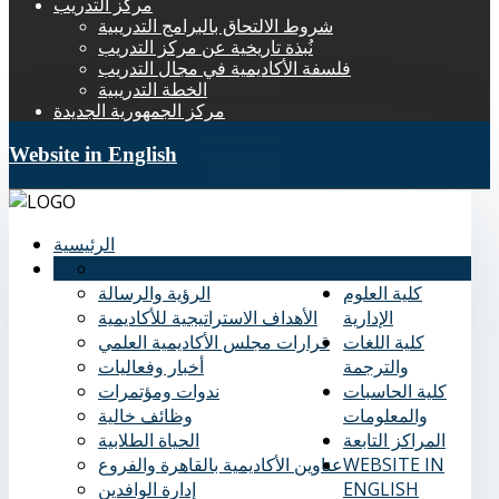
مركز التدريب
شروط الالتحاق بالبرامج التدريبية
نُبذة تاريخية عن مركز التدريب
فلسفة الأكاديمية في مجال التدريب
الخطة التدريبية
مركز الجمهورية الجديدة
Website in English
الرئيسية
عنا
نُبذة تاريخية عن الأكاديمية
كلية العلوم
الرؤية والرسالة
الإدارية
الأهداف الاستراتيجية للأكاديمية
كلية اللغات
قرارات مجلس الأكاديمية العلمي
والترجمة
أخبار وفعاليات
كلية الحاسبات
ندوات ومؤتمرات
والمعلومات
وظائف خالية
المراكز التابعة
الحياة الطلابية
WEBSITE IN
عناوين الأكاديمية بالقاهرة والفروع
ENGLISH
إدارة الوافدين