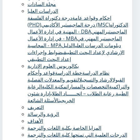
مجلة السادات
الدراسات العليا
احكام وقواعد عامة
درجة دكتوراة الفلسفة
الدكتوراه
درجة الماجيستير الأكاديمي (MSC)
(PHD)
الماجيستيرالمهني
المهنية في إدارة الأعمال - DBA
الماجيستير المهني في
في إدارة الأعمال - MBA
دبلومات الدرسات العليا
الدليل
المحاسبة - MPA
الإرشادي لإعداد البحث التطبيقي
ضوابط وإجراءات
إعداد البحث التطبيقي
بكالوريوس العلوم الإدارية
نظام الدراسة
خطة الدراسة
قواعد وأحكام
القبول
الإرشاد والتسجيل
التقويم والمعدلات الفصلية
والتراكمية
التخصصات والمسارات
مكتبة الكلية
الرعاية
الطبية ‏
رعاية الطلاب – اتحــــــاد الطلاب
إدارة شئون
الخريجين
الأسئلة الشائعة
التعريف
الرؤية والرسالة
الأهداف
المزايا الخاصة بكلية اللغات والترجمة
الدرجات العلمية التي تمنحها كلية اللغات والترجمة