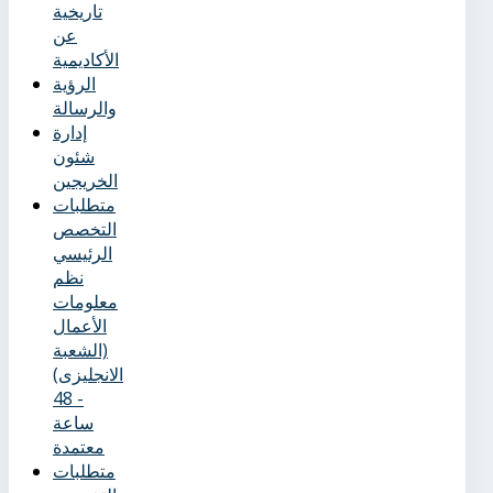
تاريخية
عن
الأكاديمية
الرؤية
والرسالة
إدارة
شئون
الخريجين
متطلبات
التخصص
الرئيسي
نظم
معلومات
الأعمال
(الشعبة
الانجليزى)
- 48
ساعة
معتمدة
متطلبات