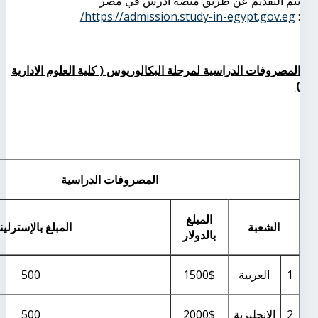
يتم التقديم عن طريق منصة ادرس في مصر
https://admission.study-in-egypt.gov.eg/
:
المصروفات الدراسية لمرحلة البكالوريوس ( كلية العلوم الادارية
)
المصروفات الدراسية
المبلغ
الشعبة
المبلغ بالإسترلي
بالدولار
1
العربية
1500$
500
2
الانجليزية
2000$
500