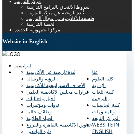
مركز التدريب
شروط الالتحاق بالبرامج التدريبية
نُبذة تاريخية عن مركز التدريب
فلسفة الأكاديمية في مجال التدريب
الخطة التدريبية
مركز الجمهورية الجديدة
Website in English
الرئيسية
عنا
نُبذة تاريخية عن الأكاديمية
كلية العلوم
الرؤية والرسالة
الإدارية
الأهداف الاستراتيجية للأكاديمية
كلية اللغات
قرارات مجلس الأكاديمية العلمي
والترجمة
أخبار وفعاليات
كلية الحاسبات
ندوات ومؤتمرات
والمعلومات
وظائف خالية
المراكز التابعة
الحياة الطلابية
WEBSITE IN
عناوين الأكاديمية بالقاهرة والفروع
ENGLISH
إدارة الوافدين