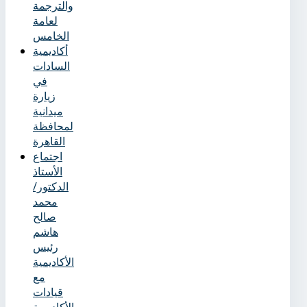
والترجمة
لعامة
الخامس
أكاديمية
السادات
في
زيارة
ميدانية
لمحافظة
القاهرة
اجتماع
الأستاذ
الدكتور/
محمد
صالح
هاشم
رئيس
الأكاديمية
مع
قيادات
الأكاديمية