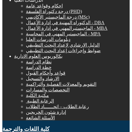
الدراسات العليا
احكام وقواعد عامة
درجة دكتوراة الفلسفة (PHD)
درجة الماجيستير الأكاديمي (MSc)
الدكتوراه المهنية في إدارة الأعمال - DBA
الماجيستيرالمهني في إدارة الأعمال - MBA
الماجيستير المهني في المحاسبة - MPA
دبلومات الدرسات العليا
الدليل الإرشادي لإعداد البحث التطبيقي
ضوابط وإجراءات إعداد البحث التطبيقي
بكالوريوس العلوم الإدارية
نظام الدراسة
خطة الدراسة
قواعد وأحكام القبول
الإرشاد والتسجيل
التقويم والمعدلات الفصلية والتراكمية
التخصصات والمسارات
مكتبة الكلية
الرعاية الطبية ‏
رعاية الطلاب – اتحــــــاد الطلاب
إدارة شئون الخريجين
الأسئلة الشائعة
كلية اللغات والترجمة